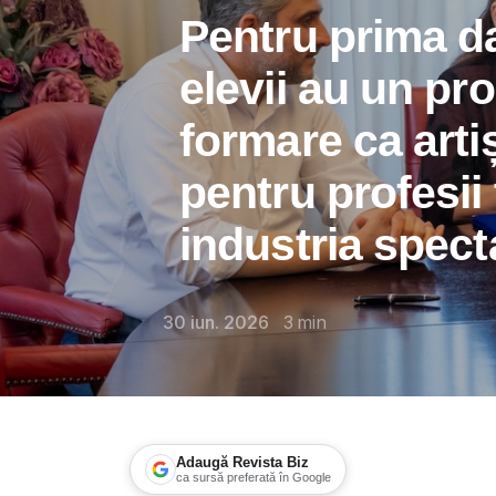
Pentru prima d
elevii au un pr
formare ca artiș
pentru profesii
industria spect
30 iun. 2026
3
min
Adaugă Revista Biz
ca sursă preferată în Google