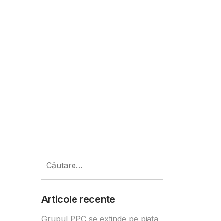
 formare ca artiști de musical și
Caută
după:
Articole recente
Grupul PPC se extinde pe piața