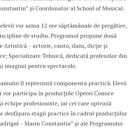
nstantin” și Coordonator al School of Musical.
, elevii vor urma 12 ore săptămânale de pregătire,
discipline de studiu. Programul propune două
 Artistică – actorie, canto, dans, dicție și
ce; Specializare Tehnică, dedicată profesiilor din
și imaginii pentru spectacole.
ramului îl reprezintă componenta practică. Elevii
că vor participa în producțiile Operei Comice
și echipe profesioniste, iar cei care optează
r desfășura stagii practice în cadrul producțiilor
adrigal – Marin Constantin” și ale Programului