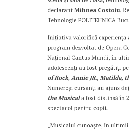
declarant
Mihnea Costoiu
, R
Tehnologie POLITEHNICA Bucur
Inițiativa valorifică experienț
program dezvoltat de Opera Co
Național Cantus Mundi, în ultim
adolescenți au fost pregătiți 
of Rock
,
Annie JR
.,
Matilda, t
Numeroși cursanți au ajuns dej
the Musical
a fost distinsă în
spectacol pentru copii.
„Musicalul cunoaște, în ultimii