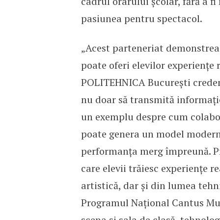
cadrul orarului școlar, fără a f
pasiunea pentru spectacol.
„Acest parteneriat demonstreaz
poate oferi elevilor experiențe r
POLITEHNICA București credem c
nu doar să transmită informați
un exemplu despre cum colaborar
poate genera un model modern d
performanța merg împreună. Pri
care elevii trăiesc experiențe r
artistică, dar și din lumea te
Programul Național Cantus Mun
scena și sala de clasă, tehnologi