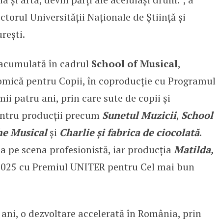
ectorul Universității Naționale de Știință și
ești.
a acumulată în cadrul
School of Musical
,
mică pentru Copii, în coproducție cu Programul
ii patru ani, prin care sute de copii și
pentru producții precum
Sunetul Muzicii
,
School
he Musical
și
Charlie și fabrica de ciocolată
.
a pe scena profesionistă, iar producția
Matilda,
 2025 cu Premiul UNITER pentru Cel mai bun
 ani, o dezvoltare accelerată în România, prin