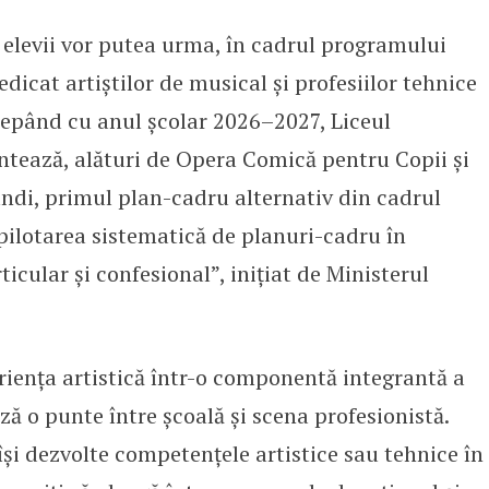
elevii vor putea urma, în cadrul programului
ânia, elevii au un program pentru
dicat artiștilor de musical și profesiilor tehnice
ncepând cu anul școlar 2026–2027, Liceul
tează, alături de Opera Comică pentru Copii și
di, primul plan-cadru alternativ din cadrul
ilotarea sistematică de planuri-cadru în
ticular și confesional”, inițiat de Ministerul
iența artistică într-o componentă integrantă a
ză o punte între școală și scena profesionistă.
 își dezvolte competențele artistice sau tehnice în