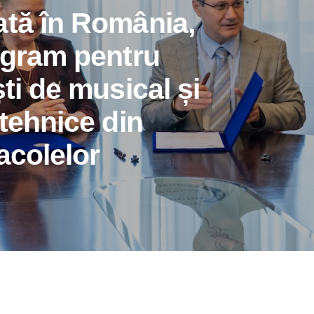
ată în România,
ogram pentru
ti de musical și
 tehnice din
acolelor