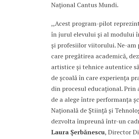
Național Cantus Mundi.
,,Acest program-pilot reprezint
în jurul elevului și al modului 
și profesiilor viitorului. Ne-a
care pregătirea academică, de
artistice și tehnice autentice 
de școală în care experiența p
din procesul educațional. Prin 
de a alege între performanța șc
Națională de Știință și Tehnol
dezvolta împreună într-un cadr
Laura Șerbănescu
, Director D