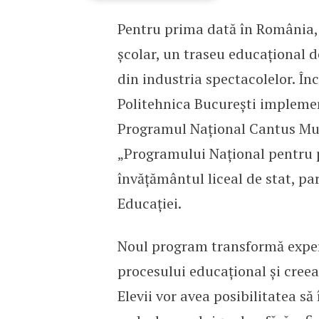
Pentru prima dată în România, 
Pentru prima dată în Rom
școlar, un traseu educațional de
din industria spectacolelor. Î
Politehnica București implemen
Programul Național Cantus Mun
„Programului Național pentru p
învățământul liceal de stat, par
Educației.
Noul program transformă exper
procesului educațional și creea
Elevii vor avea posibilitatea să