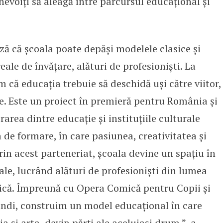
i nevoiți să aleagă între parcursul educațional și
ă că școala poate depăși modelele clasice și
eale de învățare, alături de profesioniști. La
ă educația trebuie să deschidă uși către viitor,
e. Este un proiect în premieră pentru România și
ea dintre educație și instituțiile culturale
e formare, în care pasiunea, creativitatea și
n acest parteneriat, școala devine un spațiu în
eale, lucrând alături de profesioniști din lumea
hnică. Împreună cu Opera Comică pentru Copii și
di, construim un model educațional în care
a și arta, devin părți ale aceluiași drum.”, a