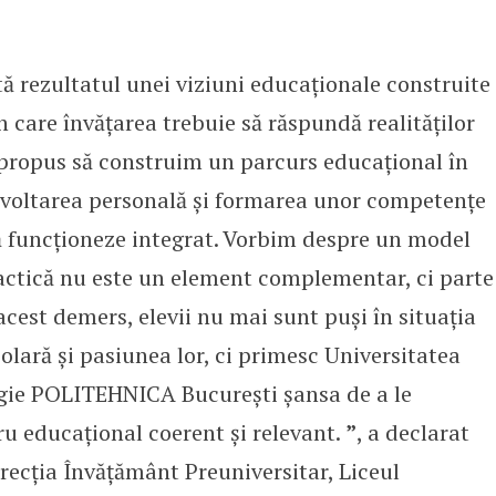
ă rezultatul unei viziuni educaționale construite
în care învățarea trebuie să răspundă realităților
m propus să construim un parcurs educațional în
zvoltarea personală și formarea unor competențe
să funcționeze integrat. Vorbim despre un model
ractică nu este un element complementar, ci parte
acest demers, elevii nu mai sunt puși în situația
olară și pasiunea lor, ci primesc Universitatea
ogie POLITEHNICA București șansa de a le
u educațional coerent și relevant.
”
, a declarat
irecția Învățământ Preuniversitar, Liceul