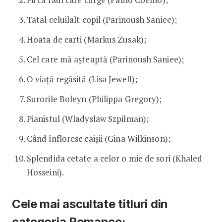
Tatal celuilalt copil (Parinoush Saniee);
Hoata de carti (Markus Zusak);
Cel care mă așteaptă (Parinoush Saniee);
O viață regăsită (Lisa Jewell);
Surorile Boleyn (Philippa Gregory);
Pianistul (Wladyslaw Szpilman);
Când înfloresc caișii (Gina Wilkinson);
Splendida cetate a celor o mie de sori (Khaled
Hosseini).
Cele mai ascultate titluri din
categoria Romance: