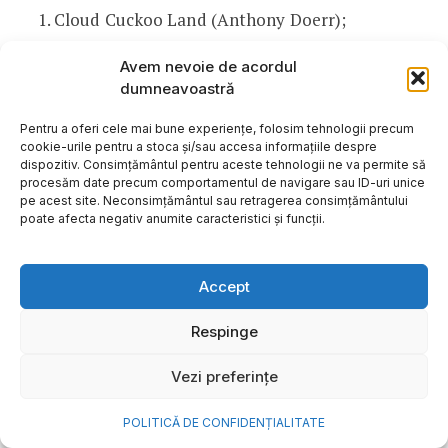
Cloud Cuckoo Land (Anthony Doerr);
Death on the Nile (Agatha Christie);
Avem nevoie de acordul
dumneavoastră
How to Fall in Love (Cecilia Ahern);
Pentru a oferi cele mai bune experiențe, folosim tehnologii precum
The Witch of Portobello (Paulo Coelho);
cookie-urile pentru a stoca și/sau accesa informațiile despre
dispozitiv. Consimțământul pentru aceste tehnologii ne va permite să
Woman in the Window (AJ Finn);
procesăm date precum comportamentul de navigare sau ID-uri unice
pe acest site. Neconsimțământul sau retragerea consimțământului
The Pumpkin Spice Café (Laurie Gilmore);
poate afecta negativ anumite caracteristici și funcții.
Yellowface (Rebecca F Kuang);
Accept
The Hidden Palace (Dinah Jefferies);
Respinge
The Rose Code (Kate Quinn);
Vezi preferințe
The Order (Daniel Silva).
POLITICĂ DE CONFIDENȚIALITATE
Cele mai citite ebook-uri: