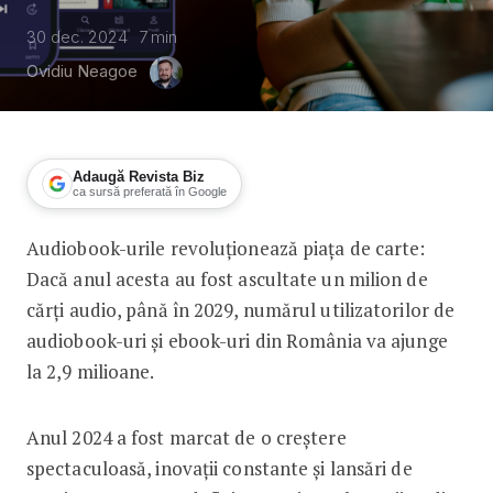
30 dec. 2024
7
min
Ovidiu Neagoe
Adaugă Revista Biz
ca sursă preferată în Google
Audiobook-urile revoluționează piața de carte:
Peste 1 milion de cărți audio asculta
Dacă anul acesta au fost ascultate un milion de
cărți audio, până în 2029, numărul utilizatorilor de
audiobook-uri și ebook-uri din România va ajunge
la 2,9 milioane.
Anul 2024 a fost marcat de o creștere
spectaculoasă, inovații constante și lansări de