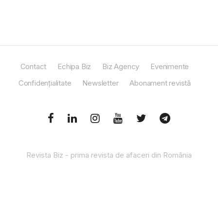
Contact
Echipa Biz
Biz Agency
Evenimente
Confidențialitate
Newsletter
Abonament revistă
Revista Biz - prima revista de afaceri din România