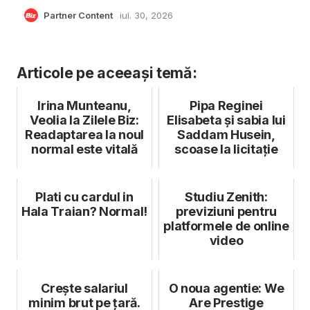
Partner Content
iul. 30, 2026
Articole pe aceeași temă:
Irina Munteanu,
Pipa Reginei
Veolia la Zilele Biz:
Elisabeta și sabia lui
Readaptarea la noul
Saddam Husein,
normal este vitală
scoase la licitație
Plati cu cardul in
Studiu Zenith:
Hala Traian? Normal!
previziuni pentru
platformele de online
video
Crește salariul
O noua agentie: We
minim brut pe țară.
Are Prestige