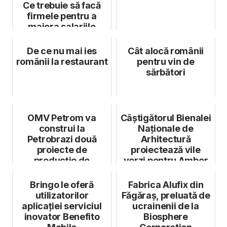
Ce trebuie să facă
firmele pentru a
majora salariile
De ce nu mai ies
Cât alocă românii
românii la restaurant
pentru vin de
sărbători
OMV Petrom va
Câștigătorul Bienalei
construi la
Naționale de
Petrobrazi două
Arhitectură
proiecte de
proiectează vile
producție de
verzi pentru Amber
hidrogen prin PNRR
Forest
Bringo le oferă
Fabrica Alufix din
utilizatorilor
Făgăraș, preluată de
aplicației serviciul
ucrainenii de la
inovator Benefito
Biosphere