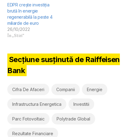
EDPR crește investiția
brută în energie
regenerabilă la peste 4
miliarde de euro
26/10/2022
În „Stiri”
Secțiune susținută de Raiffeisen
Bank
Cifra De Afaceri
Companii
Energie
Infrastructura Energetica
Investitii
Parc Fotovoltaic
Polytrade Global
Rezultate Financiare