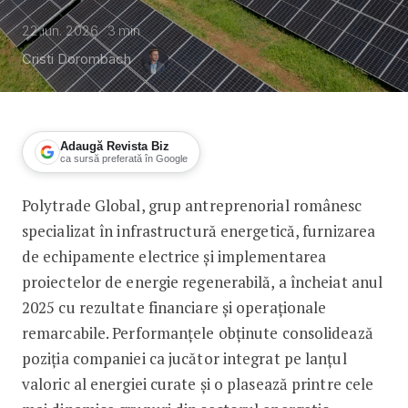
22 iun. 2026
3
min
Cristi Dorombach
Adaugă Revista Biz
ca sursă preferată în Google
Polytrade Global, grup antreprenorial românesc
Polytrade Global intră în topul firmel
specializat în infrastructură energetică, furnizarea
de echipamente electrice și implementarea
proiectelor de energie regenerabilă, a încheiat anul
2025 cu rezultate financiare și operaționale
remarcabile. Performanțele obținute consolidează
poziția companiei ca jucător integrat pe lanțul
valoric al energiei curate și o plasează printre cele