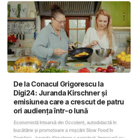
De la Conacul Grigorescu la
Digi24: Juranda Kirschner și
emisiunea care a crescut de patru
ori audiența într-o lună
Economistă întoarsă din Occident, autodidactă în
bucătărie și promotoare a mișcării Slow Food în
România, Juranda Kirschner a construit, împreună cu