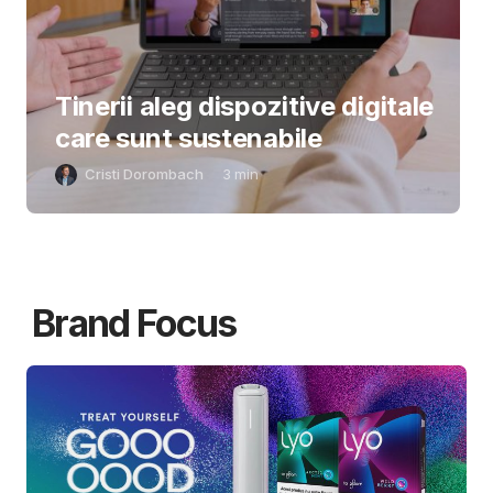
Tinerii aleg dispozitive digitale
care sunt sustenabile
Cristi Dorombach
3
min
Brand Focus