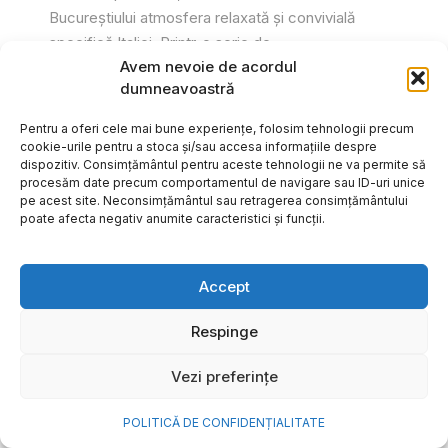
Bucureștiului atmosfera relaxată și convivială
specifică Italiei. Printr-o serie de...
Avem nevoie de acordul
Gabriel Barliga
dumneavoastră
Pentru a oferi cele mai bune experiențe, folosim tehnologii precum
cookie-urile pentru a stoca și/sau accesa informațiile despre
dispozitiv. Consimțământul pentru aceste tehnologii ne va permite să
procesăm date precum comportamentul de navigare sau ID-uri unice
pe acest site. Neconsimțământul sau retragerea consimțământului
poate afecta negativ anumite caracteristici și funcții.
Accept
Respinge
Vezi preferințe
Cum transformi cele mai
POLITICĂ DE CONFIDENȚIALITATE
frumoase amintiri ale verii într-