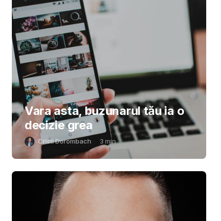
Vara asta, buzunarul tău ia o
decizie grea
Cristi Dorombach
3
min