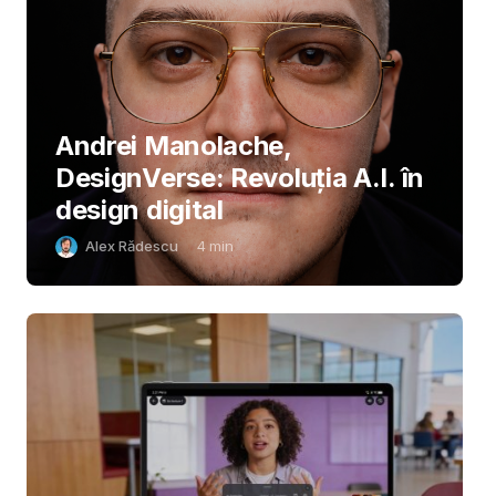
Andrei Manolache,
DesignVerse: Revoluția A.I. în
design digital
Alex Rădescu
4
min