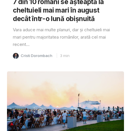
7 din 10 români se așteaptă la
cheltuieli mai mari în august
decât într-o lună obișnuită
Vara aduce mai multe planuri, dar și cheltuieli mai
mari pentru majoritatea românilor, arată cel mai
recent...
Cristi Dorombach
3
min