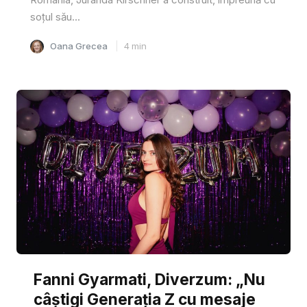
soțul său...
Oana Grecea
4
min
Fanni Gyarmati, Diverzum: „Nu
câștigi Generația Z cu mesaje