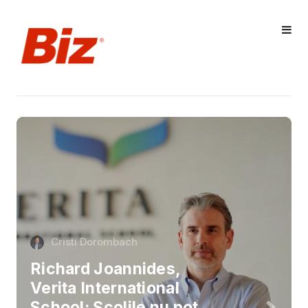
Cristi Dorombach
Richard Joannides,
Verita International
School: Școlile nu pot