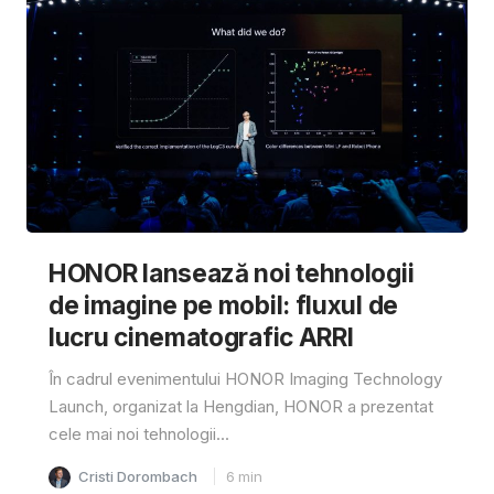
HONOR lansează noi tehnologii
de imagine pe mobil: fluxul de
lucru cinematografic ARRI
În cadrul evenimentului HONOR Imaging Technology
Launch, organizat la Hengdian, HONOR a prezentat
cele mai noi tehnologii...
Cristi Dorombach
6
min