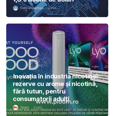
Gabriel Barliga
3
min
Inovația în industria nicotinei:
rezerve cu arome și nicotină,
fără tutun, pentru
consumatorii adulți
Team
2
min