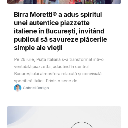
Birra Moretti® a adus spiritul
unei autentice piazzette
italiene în București, invitând
publicul să savureze plăcerile
simple ale vieții
Pe 26 iulie, Piața Italiană s-a transformat într-o
veritabilă piazzetta, aducând în centrul
Bucureștiului atmosfera relaxată și convivială
specifică Italiei. Printr-o serie de...
Gabriel Barliga