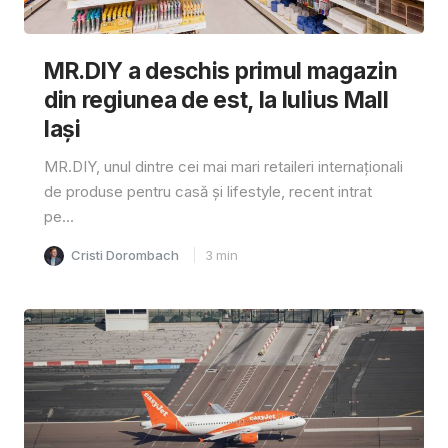
MR.DIY a deschis primul magazin
din regiunea de est, la Iulius Mall
Iași
MR.DIY, unul dintre cei mai mari retaileri internaționali
de produse pentru casă și lifestyle, recent intrat
pe...
Cristi Dorombach
3
min