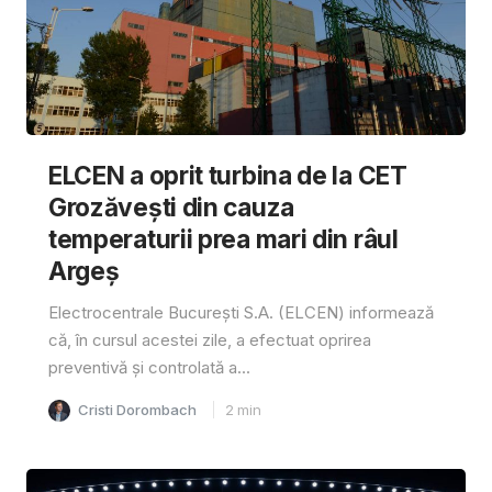
ELCEN a oprit turbina de la CET
Grozăvești din cauza
temperaturii prea mari din râul
Argeș
Electrocentrale București S.A. (ELCEN) informează
că, în cursul acestei zile, a efectuat oprirea
preventivă și controlată a...
Cristi Dorombach
2
min