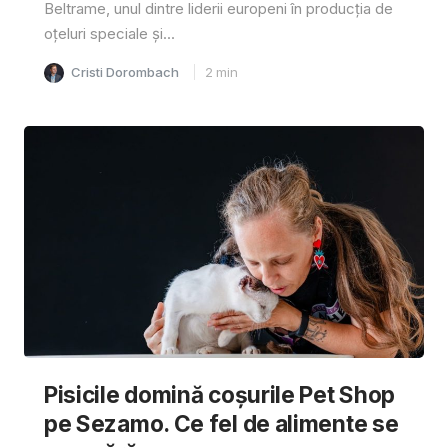
Beltrame, unul dintre liderii europeni în producția de
oțeluri speciale și...
Cristi Dorombach
2
min
Pisicile domină coșurile Pet Shop
pe Sezamo. Ce fel de alimente se