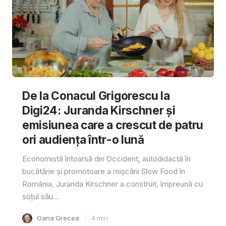
De la Conacul Grigorescu la
Digi24: Juranda Kirschner și
emisiunea care a crescut de patru
ori audiența într-o lună
Economistă întoarsă din Occident, autodidactă în
bucătărie și promotoare a mișcării Slow Food în
România, Juranda Kirschner a construit, împreună cu
soțul său...
Oana Grecea
4
min