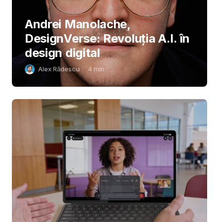
Andrei Manolache,
DesignVerse: Revoluția A.I. în
design digital
Alex Rădescu
4
min