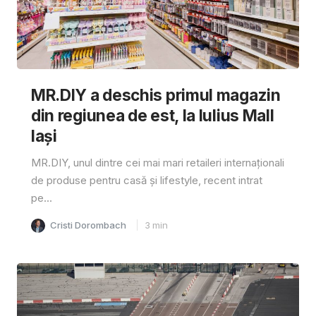
MR.DIY a deschis primul magazin
din regiunea de est, la Iulius Mall
Iași
MR.DIY, unul dintre cei mai mari retaileri internaționali
de produse pentru casă și lifestyle, recent intrat
pe...
Cristi Dorombach
3
min