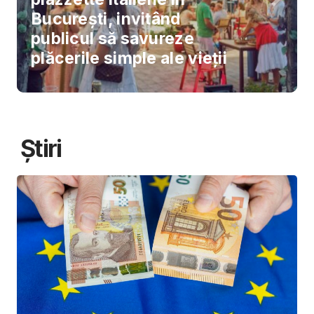
București, invitând
publicul să savureze
plăcerile simple ale vieții
Știri