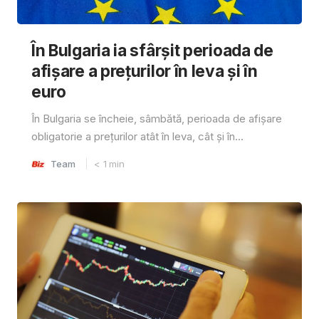
În Bulgaria ia sfârşit perioada de
afișare a prețurilor în ​​leva și în
euro
În Bulgaria se încheie, sâmbătă, perioada de afișare
obligatorie a prețurilor atât în ​​leva, cât și în...
Team
< 1
min