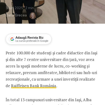
3 iun. 2025
2
min
Oana Grecea
Adaugă Revista Biz
ca sursă preferată în Google
Peste 100.000 de studenți și cadre didactice din Iași
Raiffeisen Bank România contribuie la 
și din alte 7 centre universitare din țară, vor avea
acces la spații moderne de lucru, co-working și
relaxare, precum amfiteatre, biblioteci sau hub-uri
recreaționale, ca urmare a unei investiții realizate
de
Raiffeisen Bank România
.
În total 13 campusuri universitare din Iași, Alba