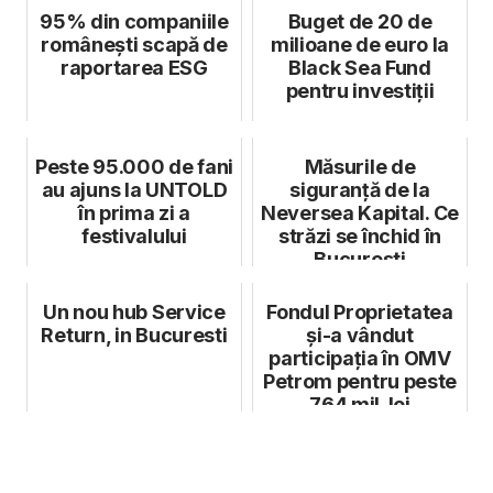
95% din companiile
Buget de 20 de
românești scapă de
milioane de euro la
raportarea ESG
Black Sea Fund
pentru investiții
Peste 95.000 de fani
Măsurile de
au ajuns la UNTOLD
siguranță de la
în prima zi a
Neversea Kapital. Ce
festivalului
străzi se închid în
București
Un nou hub Service
Fondul Proprietatea
Return, in Bucuresti
și-a vândut
participația în OMV
Petrom pentru peste
764 mil. lei