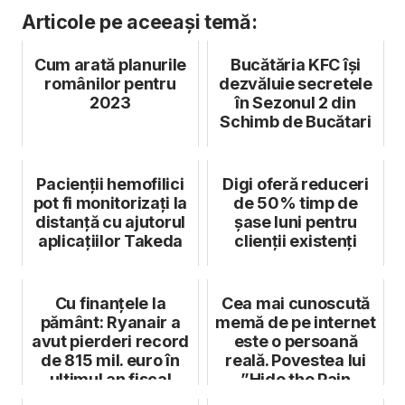
Articole pe aceeași temă:
Cum arată planurile
Bucătăria KFC își
românilor pentru
dezvăluie secretele
2023
în Sezonul 2 din
Schimb de Bucătari
Pacienții hemofilici
Digi oferă reduceri
pot fi monitorizați la
de 50% timp de
distanță cu ajutorul
șase luni pentru
aplicațiilor Takeda
clienții existenți
Cu finanțele la
Cea mai cunoscută
pământ: Ryanair a
memă de pe internet
avut pierderi record
este o persoană
de 815 mil. euro în
reală. Povestea lui
ultimul an fiscal
”Hide the Pain
Harold”