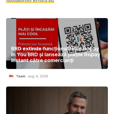
Abonamente Revista Biz
BRD extinde funcționalitățile Ropay
în You BRD și lansează plățile Ropay
instant către comercianți
Team
aug. 6, 2026