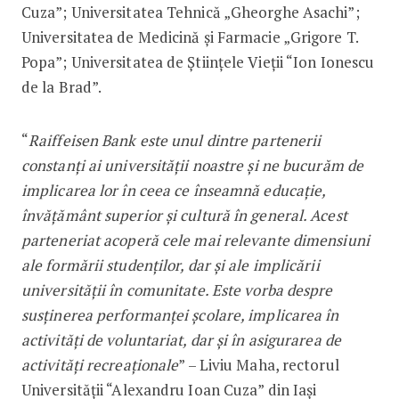
Cuza”; Universitatea Tehnică „Gheorghe Asachi”;
Universitatea de Medicină și Farmacie „Grigore T.
Popa”; Universitatea de Ştiinţele Vieţii “Ion Ionescu
de la Brad”.
“
Raiffeisen Bank este unul dintre partenerii
constanți ai universității noastre și ne bucurăm de
implicarea lor în ceea ce înseamnă educație,
învățământ superior și cultură în general. Acest
parteneriat acoperă cele mai relevante dimensiuni
ale formării studenților, dar și ale implicării
universității în comunitate. Este vorba despre
susținerea performanței școlare, implicarea în
activități de voluntariat, dar și în asigurarea de
activități recreaționale
” – Liviu Maha, rectorul
Universității “Alexandru Ioan Cuza” din Iași