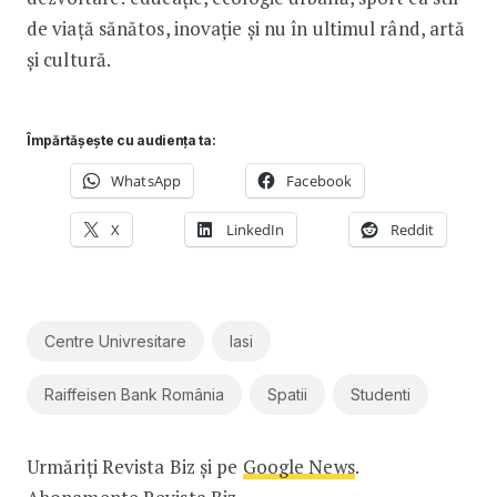
de viață sănătos, inovație și nu în ultimul rând, artă
și cultură.
Împărtășește cu audiența ta:
WhatsApp
Facebook
X
LinkedIn
Reddit
Centre Univresitare
Iasi
Raiffeisen Bank România
Spatii
Studenti
Urmăriți Revista Biz și pe
Google News
.