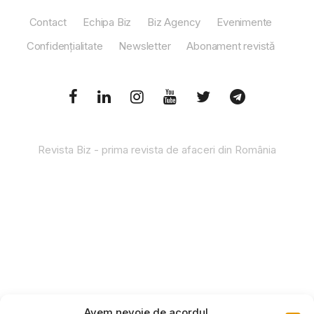
Contact
Echipa Biz
Biz Agency
Evenimente
Confidențialitate
Newsletter
Abonament revistă
Revista Biz - prima revista de afaceri din România
Avem nevoie de acordul