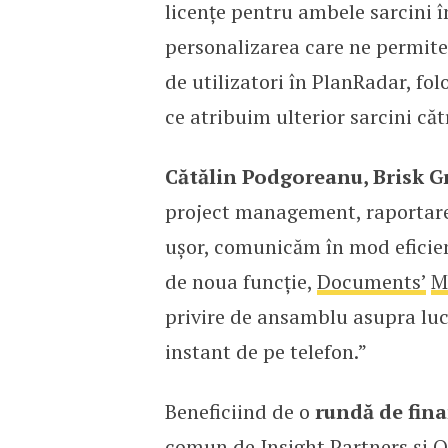
licențe pentru ambele sarcini î
personalizarea care ne permite
de utilizatori în PlanRadar, fol
ce atribuim ulterior sarcini căt
Cătălin Podgoreanu, Brisk G
project management, raportare,
ușor, comunicăm în mod eficien
de noua funcție,
Documents’
M
privire de ansamblu asupra lucr
instant de pe telefon.”
Beneficiind de o
rundă de fina
comun de Insight Partners și Q