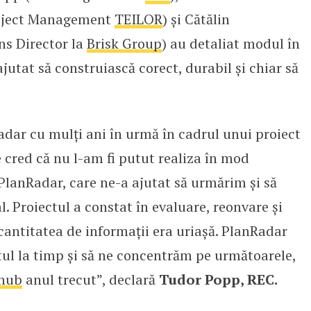
roject Management
TEILOR
) și Cătălin
ns Director la
Brisk Group
) au detaliat modul în
jutat să construiască corect, durabil și chiar să
dar cu mulți ani în urmă în cadrul unui proiect
 cred că nu l-am fi putut realiza în mod
PlanRadar, care ne-a ajutat să urmărim și să
. Proiectul a constat în evaluare, reonvare și
 cantitatea de informații era uriașă. PlanRadar
tul la timp și să ne concentrăm pe următoarele,
yhub
anul trecut”, declară
Tudor Popp, REC.