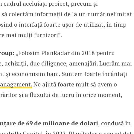
n cadrul aceluiași proiect, precum și
 să colectăm informații de la un număr nelimitat
osind o interfață foarte ușor de utilizat, în timp
re mai mulți furnizori”.
roup:
„Folosim PlanRadar din 2018 pentru
 achiziții, due diligence, amenajări. Lucrăm mai
t și economisim bani. Suntem foarte încântați
anagement.
Ne ajută foarte mult să avem o
ărilor și a fluxului de lucru în orice moment,
nțare de 69 de milioane de dolari
, condusă în
uadrille Capital, în 2022, PlanRadar a consolidat