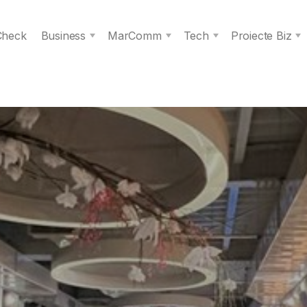
 Check
Business
MarComm
Tech
Proiecte Biz