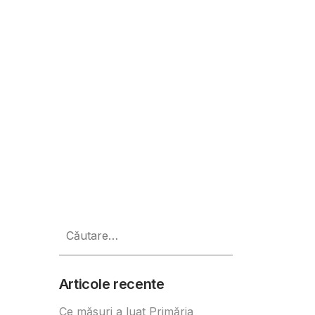
ânia
Caută
după:
Articole recente
Ce măsuri a luat Primăria