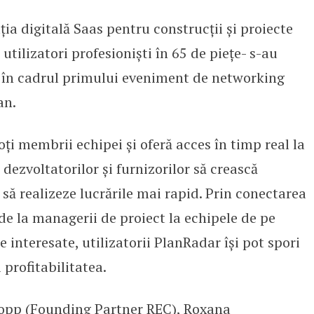
ția digitală Saas pentru construcții și proiecte
r au organizat o întâlnire în Rom
utilizatori profesioniști în 65 de piețe- s-au
ții în cadrul primului eveniment de networking
an.
ți membrii echipei și oferă acces în timp real la
dezvoltatorilor și furnizorilor să crească
i să realizeze lucrările mai rapid. Prin conectarea
 de la managerii de proiect la echipele de pe
e interesate, utilizatorii PlanRadar își pot spori
 profitabilitatea.
Popp (Founding Partner
REC
), Roxana