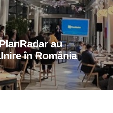
 PlanRadar au
âlnire în România