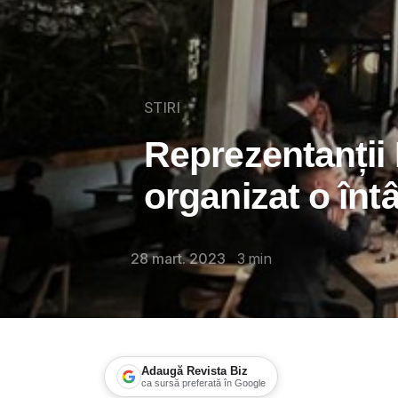
STIRI
Reprezentanții
organizat o înt
28 mart. 2023
3
min
Adaugă Revista Biz
ca sursă preferată în Google