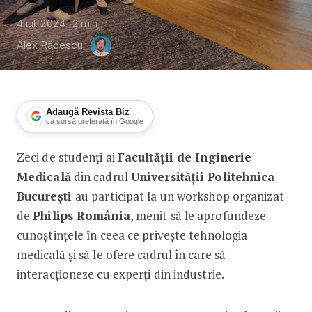
4 iul. 2024
2
min
Alex Rădescu
Adaugă Revista Biz
ca sursă preferată în Google
Zeci de studenți ai
Facultății de Inginerie
Zece viitori ingineri medicali vor petr
Medicală
din cadrul
Universității Politehnica
București
au participat la un workshop organizat
de
Philips România
, menit să le aprofundeze
cunoștințele în ceea ce privește tehnologia
medicală și să le ofere cadrul în care să
interacționeze cu experți din industrie.