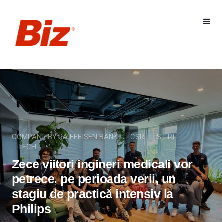
COMPANII BY RAIFFEISEN BANK
CSR
STIRI
TECH
Zece viitori ingineri medicali vor
petrece, pe perioada verii, un
stagiu de practică intensiv la
Philips