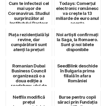
Cum te infectezi cel
Todays: Comerțul
mai ușor de
electronic românesc
Coronavirus. Studiul
va crește la 13
surprinzător al
miliarde de euro anul
Institutului Pasteur
acesta
Piața rezidențială își
Noi artiști confirmați
revine, dar
la Saga, la Romaero.
cumpărătorii sunt
Sunt și noi bilete
atenți la prețuri
disponibile
Romanian Dubai
SeedBlink deschide
Business Council
în Bulgaria prima
organizează o a
filială în afara
doua ediție a
României
roadshow-ului de
succes în
parteneriat...
Netflix modifică
Burse pentru copii
prețul
săraci prin Fundația