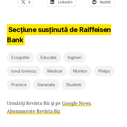
X
LinkedIn
Reddit
Secțiune susținută de Raiffeisen
Bank
Ecografie
Educatie
Ingineri
Ionut Ionescu
Medical
Monitor
Philips
Practica
Sananate
Studenti
Urmăriți Revista Biz și pe
Google News
.
Abonamente Revista Biz