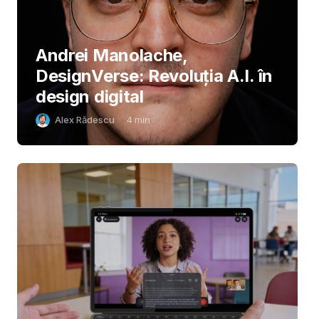
Andrei Manolache,
DesignVerse: Revoluția A.I. în
design digital
Alex Rădescu
4
min