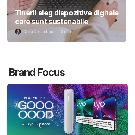
Tinerii aleg dispozitive digitale
care sunt sustenabile
Cristi Dorombach
3
min
Brand Focus