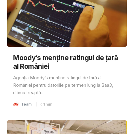
Moody’s menține ratingul de țară
al României
Agenția Moody’s menține ratingul de țară al
României pentru datoriile pe termen lung la Baa3,
ultima treaptă...
Team
< 1
min