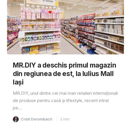
MR.DIY a deschis primul magazin
din regiunea de est, la Iulius Mall
Iași
MR.DIY, unul dintre cei mai mari retaileri internaționali
de produse pentru casă și lifestyle, recent intrat
pe...
Cristi Dorombach
3
min