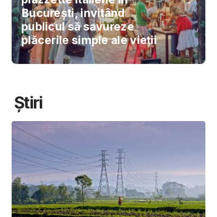
București, invitând
publicul să savureze
plăcerile simple ale vieții
Știri