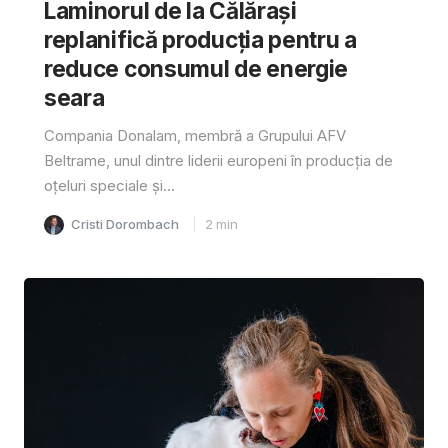
Laminorul de la Călărași
replanifică producția pentru a
reduce consumul de energie
seara
Compania Donalam, membră a Grupului AFV
Beltrame, unul dintre liderii europeni în producția de
oțeluri speciale și...
Cristi Dorombach
2
min