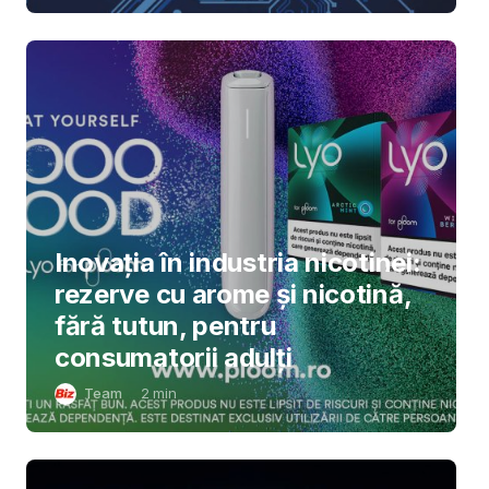
Inovația în industria nicotinei:
rezerve cu arome și nicotină,
fără tutun, pentru
consumatorii adulți
Team
2
min