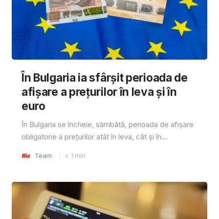
În Bulgaria ia sfârşit perioada de
afișare a prețurilor în ​​leva și în
euro
În Bulgaria se încheie, sâmbătă, perioada de afișare
obligatorie a prețurilor atât în ​​leva, cât și în...
Team
< 1
min