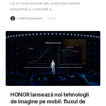
că, în cursul acestei zile, a efectuat oprirea
preventivă și controlată a...
Cristi Dorombach
2
min
HONOR lansează noi tehnologii
de imagine pe mobil: fluxul de