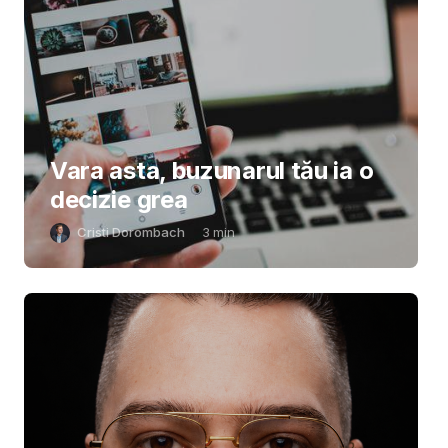
Vara asta, buzunarul tău ia o
decizie grea
Cristi Dorombach
3
min