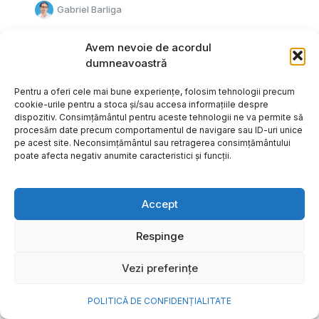
Gabriel Barliga
Avem nevoie de acordul
dumneavoastră
Pentru a oferi cele mai bune experiențe, folosim tehnologii precum
cookie-urile pentru a stoca și/sau accesa informațiile despre
dispozitiv. Consimțământul pentru aceste tehnologii ne va permite să
procesăm date precum comportamentul de navigare sau ID-uri unice
pe acest site. Neconsimțământul sau retragerea consimțământului
poate afecta negativ anumite caracteristici și funcții.
Accept
Respinge
Cum transformi cele mai
Vezi preferințe
frumoase amintiri ale verii într-
o bijuterie Pandora pe care o
POLITICĂ DE CONFIDENȚIALITATE
porți zi de zi