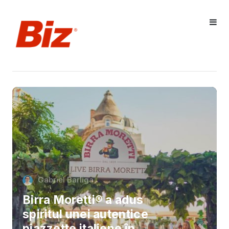
Gabriel Barliga
Birra Moretti® a adus
spiritul unei autentice
piazzette italiene în