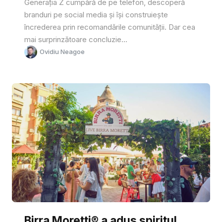
Generația Z cumpără de pe telefon, descoperă
branduri pe social media și își construiește
încrederea prin recomandările comunității. Dar cea
mai surprinzătoare concluzie...
Ovidiu Neagoe
Birra Moretti® a adus spiritul