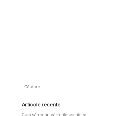
 15 martie în cinematografe
Caută
după:
Articole recente
Cum să repari vârfurile uscate și