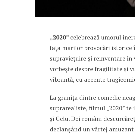
„2020”
celebrează umorul inere
fața marilor provocări istorice 
supraviețuire și reinventare în 
vorbește despre fragilitate și v
vibrantă, cu accente tragicomi
La granița dintre comedie neag
suprarealiste, filmul „2020” te
și Gelu. Doi români descurcăreți
declanșând un vârtej amuzant și