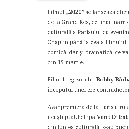
Filmul
„2020”
se lansează ofici
„2020” – o comedie neag
de la Grand Rex, cel mai mare 
culturală a Parisului cu evenim
Chaplin până la cea a filmului
comică, dar și dramatică, ce v
din 15 martie.
Filmul regizorului
Bobby Bărb
începutul unei ere contradictorii
Avanpremiera de la Paris a rula
neașteptat.Echipa
Vent D’ Est
din lumea culturală, s-au bucur