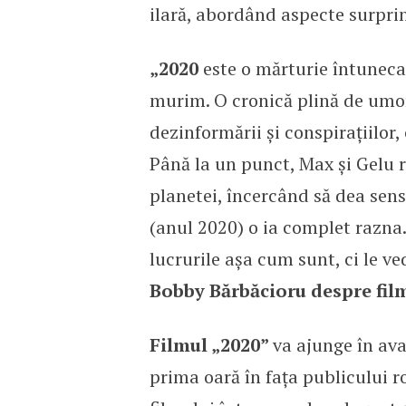
ilară, abordând aspecte surpri
„2020
este o mărturie întunecat
murim. O cronică plină de umor
dezinformării și conspirațiilor, 
Până la un punct, Max și Gelu r
planetei, încercând să dea sens
(anul 2020) o ia complet razna
lucrurile așa cum sunt, ci le 
Bobby Bărbăcioru despre film
Filmul „2020”
va ajunge în ava
prima oară în fața publicului r