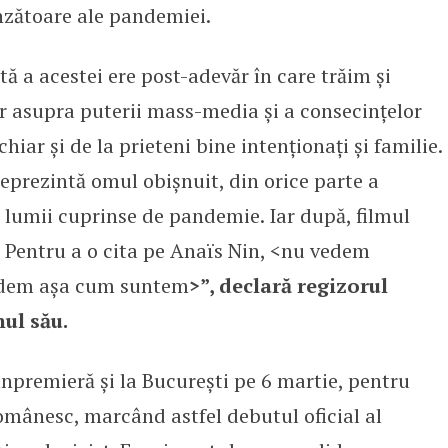
nzătoare ale pandemiei.
ă a acestei ere post-adevăr în care trăim și
 asupra puterii mass-media și a consecințelor
chiar și de la prieteni bine intenționați și familie.
eprezintă omul obișnuit, din orice parte a
 lumii cuprinse de pandemie. Iar după, filmul
. Pentru a o cita pe Anaïs Nin, <nu vedem
vedem așa cum suntem
>”, declară regizorul
ul său.
npremieră și la București pe 6 martie, pentru
omânesc, marcând astfel debutul oficial al