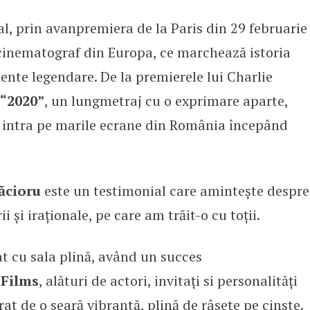
al, prin avanpremiera de la Paris din 29 februarie
ră cu iz de dramă și bucluc, din
cinematograf din Europa, ce marchează istoria
ente legendare. De la premierele lui Charlie
“2020”
, un lungmetraj cu o exprimare aparte,
a intra pe marile ecrane din România începând
ăcioru
este un testimonial care amintește despre
 și iraționale, pe care am trăit-o cu toții.
t cu sala plină, având un succes
 Films
, alături de actori, invitați si personalități
at de o seară vibrantă, plină de râsete pe cinste.