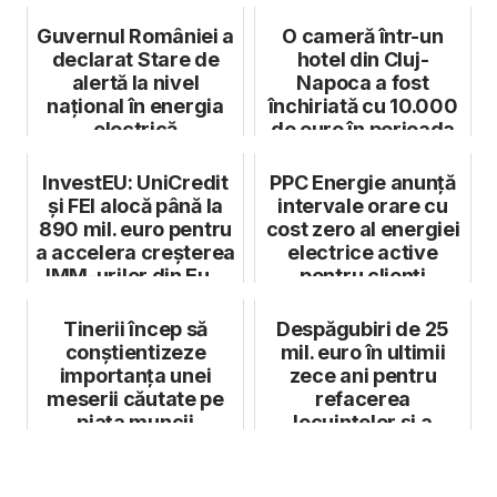
Guvernul României a
O cameră într-un
declarat Stare de
hotel din Cluj-
alertă la nivel
Napoca a fost
național în energia
închiriată cu 10.000
electrică
de euro în perioada
UNTOLD
InvestEU: UniCredit
PPC Energie anunță
și FEI alocă până la
intervale orare cu
890 mil. euro pentru
cost zero al energiei
a accelera creșterea
electrice active
IMM-urilor din Eu...
pentru clienți
Tinerii încep să
Despăgubiri de 25
conștientizeze
mil. euro în ultimii
importanța unei
zece ani pentru
meserii căutate pe
refacerea
piața muncii
locuințelor și a
sediilor de compan...