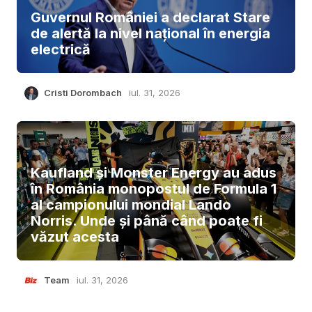
Guvernul României a declarat Stare
de alertă la nivel național în energia
electrică
Cristi Dorombach
iul. 31, 2026
Kaufland și Monster Energy au adus
în România monopostul de Formula 1
al campionului mondial Lando
Norris. Unde și până când poate fi
văzut acesta
Team
iul. 31, 2026