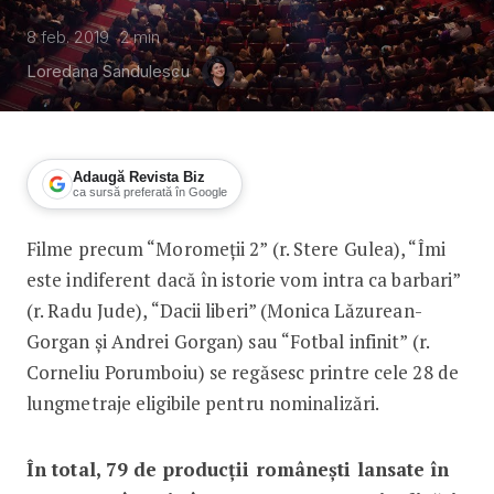
8 feb. 2019
2
min
Loredana Sandulescu
Adaugă Revista Biz
ca sursă preferată în Google
Filme precum “Moromeții 2” (r. Stere Gulea), “Îmi
79 de producții românești, în cursa p
este indiferent dacă în istorie vom intra ca barbari”
(r. Radu Jude), “Dacii liberi” (Monica Lăzurean-
Gorgan și Andrei Gorgan) sau “Fotbal infinit” (r.
Corneliu Porumboiu) se regăsesc printre cele 28 de
lungmetraje eligibile pentru nominalizări.
În total, 79 de producții românești lansate în