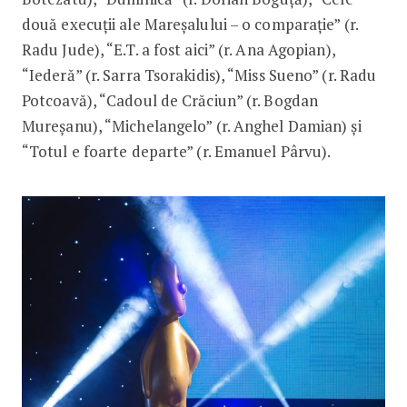
două execuții ale Mareșalului – o comparație” (r.
Radu Jude), “E.T. a fost aici” (r. Ana Agopian),
“Iederă” (r. Sarra Tsorakidis), “Miss Sueno” (r. Radu
Potcoavă), “Cadoul de Crăciun” (r. Bogdan
Mureșanu), “Michelangelo” (r. Anghel Damian) și
“Totul e foarte departe” (r. Emanuel Pârvu).