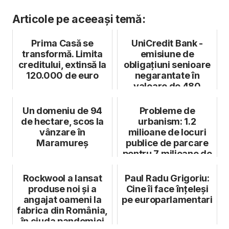
Articole pe aceeași temă:
Prima Casă se
UniCredit Bank -
transformă. Limita
emisiune de
creditului, extinsă la
obligațiuni senioare
120.000 de euro
negarantate în
valoare de 480
milioane lei, cu o m...
Un domeniu de 94
Probleme de
de hectare, scos la
urbanism: 1.2
vânzare în
milioane de locuri
Maramureș
publice de parcare
pentru 7 milioane de
autovehicule
Rockwool a lansat
Paul Radu Grigoriu:
produse noi și a
Cine îi face înțeleși
angajat oameni la
pe europarlamentari
fabrica din România,
în ciuda pandemiei