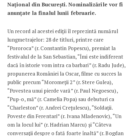
Național din București. Nominalizările vor fi
anunțate la finalul lunii februarie.
Un record al acestei ediții îl reprezintă numărul
lungmetrajelor: 28 de titluri, printre care
“Pororoca” (r. Constantin Popescu), premiat la
festivalul de la San Sebastian, “Îmi este indiferent
dacă în istorie vom intra ca barbari” (r. Radu Jude),
propunerea României la Oscar, filme cu succes la
public precum “Moromeții 2” (r. Stere Gulea),
“Povestea unui pierde vară” (r. Paul Negoescu),
“Pup-o, mă” (r. Camelia Popa) sau debuturi ca
“Charleston” (r. Andrei Crețulescu), “Soldații.
Poveste din Ferentari” (r. Ivana Mladenovic), “Un
om la locul lui” (r. Hadrian Marcu) și “Câteva
conversații despre o fată foarte înaltă” (r. Bogdan