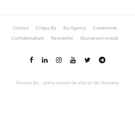
Contact
Echipa Biz
Biz Agency
Evenimente
Confidențialitate
Newsletter
Abonament revistă
Revista Biz - prima revista de afaceri din România