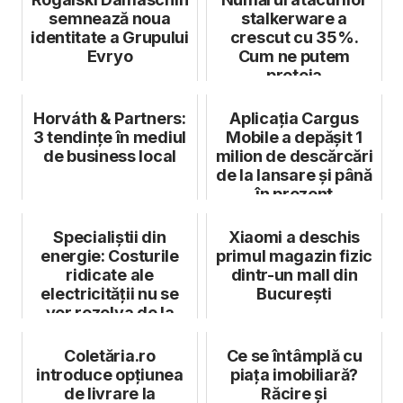
semnează noua
stalkerware a
identitate a Grupului
crescut cu 35%.
Evryo
Cum ne putem
proteja
Horváth & Partners:
Aplicația Cargus
3 tendințe în mediul
Mobile a depășit 1
de business local
milion de descărcări
de la lansare și până
în prezent
Specialiștii din
Xiaomi a deschis
energie: Costurile
primul magazin fizic
ridicate ale
dintr-un mall din
electricității nu se
București
vor rezolva de la
sine
Coletăria.ro
Ce se întâmplă cu
introduce opțiunea
piața imobiliară?
de livrare la
Răcire și