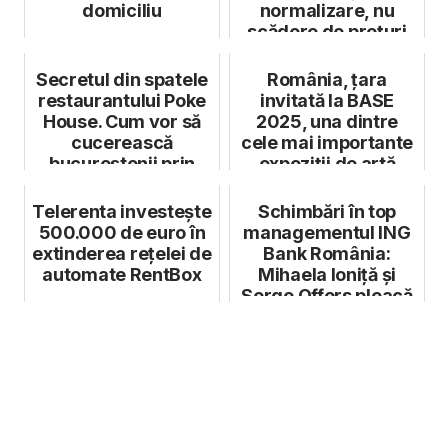
domiciliu
normalizare, nu
scădere de prețuri
Secretul din spatele
România, țara
restaurantului Poke
invitată la BASE
House. Cum vor să
2025, una dintre
cucerească
cele mai importante
bucureștenii prin
expoziții de artă
poke bowls
contemporană d...
Telerenta investește
Schimbări în top
500.000 de euro în
managementul ING
extinderea rețelei de
Bank România:
automate RentBox
Mihaela Ioniță și
Serge Offers pleacă
în Germania, F...