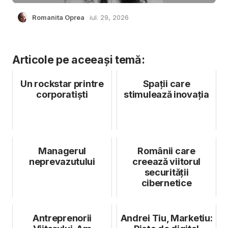
Romanita Oprea
iul. 29, 2026
Articole pe aceeași temă:
Un rockstar printre
Spații care
corporatiști
stimulează inovația
Managerul
Românii care
neprevazutului
creează viitorul
securității
cibernetice
Antreprenorii
Andrei Tiu, Marketiu: