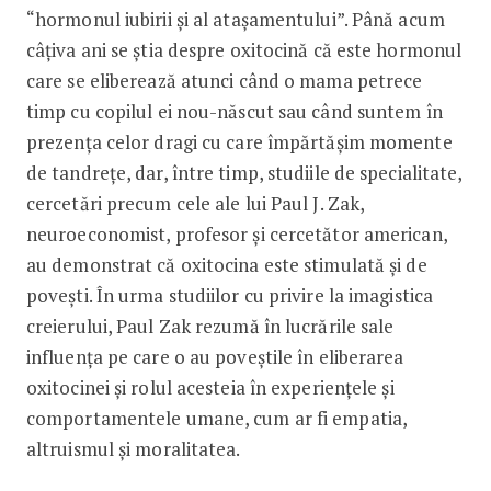
“hormonul iubirii și al atașamentului”. Până acum
câțiva ani se știa despre oxitocină că este hormonul
care se eliberează atunci când o mama petrece
timp cu copilul ei nou-născut sau când suntem în
prezența celor dragi cu care împărtășim momente
de tandrețe, dar, între timp, studiile de specialitate,
cercetări precum cele ale lui Paul J. Zak,
neuroeconomist, profesor și cercetător american,
au demonstrat că oxitocina este stimulată și de
povești. În urma studiilor cu privire la imagistica
creierului, Paul Zak rezumă în lucrările sale
influența pe care o au poveștile în eliberarea
oxitocinei și rolul acesteia în experiențele și
comportamentele umane, cum ar fi empatia,
altruismul și moralitatea.