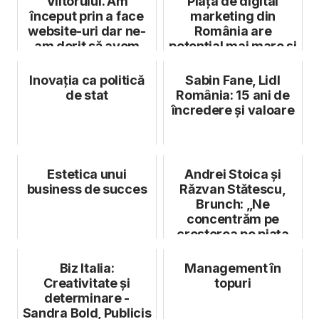
Viitorului. Am
Piața de digital
început prin a face
marketing din
website-uri dar ne-
România are
am dorit să avem
potențial mai mare și
propriul nost...
vrem să-l fru...
Inovația ca politică
Sabin Fane, Lidl
de stat
România: 15 ani de
încredere și valoare
Estetica unui
Andrei Stoica și
business de succes
Răzvan Stătescu,
Brunch: „Ne
concentrăm pe
creșterea pe piața
europeană”
Biz Italia:
Management în
Creativitate și
topuri
determinare -
Sandra Bold, Publicis