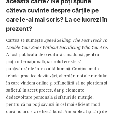
această carte? Ne poți spune
câteva cuvinte despre cărțile pe
care le-ai mai scris? La ce lucrezi în
prezent?
Cartea se numește
Speed Selling. The Fast Track To
Double Your Sales Without Sacrificing Who You Are.
A fost publicată de o editură canadiană, pentru
piața internațională, iar rolul ei este să
punăvânzările într-o altă lumină. Conține multe
tehnici practice devânzări, abordări noi ale modului
în care vindem online și offlinefără să ne pierdem și
sufletul în acest proces, dar și elemente
dedezvoltare personală și sfaturi de nutriție,
pentru că nu poți săvinzi în cel mai eficient mod
dacă nu ai o stare fizică bună. Ampublicat și cărți de