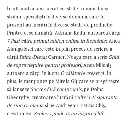
În ultimul an am lucrat cu 30 de români dar și
străini, specialiști în diverse domenii, care în
prezent au lucrări în diverse stadii de producție.
Printre ei se numără: Adriana Radu, autoarea cărții
7 Pași către primul milion online în România
; Anca
Alungulesei care este în plin proces de scriere a
cărții
Psiho-Dieta;
Carmen Neagu care a scris
Ghid
de supraviețuire pentru profesori
, Anca Milchiș
autoare a cărții în lucru
O călătorie creativă.
În
plus, le menționez pe Mirela Gîț care se pregătește
să lanseze
Succes fără compromis
, pe Doina
Gheorghe, creatoarea lucrării
Cultivă-ți siguranța
de sine ca mama
și pe Andreea-Cristina Chiș,
creatoarea
Seekers guide to an inspired life.