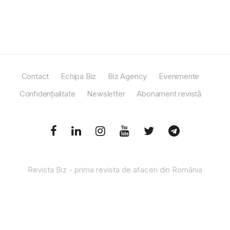
Contact
Echipa Biz
Biz Agency
Evenimente
Confidențialitate
Newsletter
Abonament revistă
Revista Biz - prima revista de afaceri din România