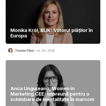
Monika Król, BLIK: Viitorul plăților în
Europa
Toader Păun
iul. 30, 2026
Anca Ungureanu, Women in
Marketing CEE: Împreună pentru o
schimbare de mentalitate în marcom