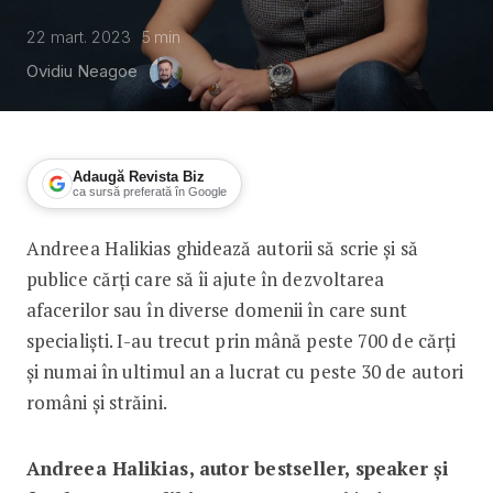
22 mart. 2023
5
min
Ovidiu Neagoe
Adaugă Revista Biz
ca sursă preferată în Google
Andreea Halikias ghidează autorii să scrie și să
Andreea Halikias: „Am generat aproxim
publice cărți care să îi ajute în dezvoltarea
afacerilor sau în diverse domenii în care sunt
specialiști. I-au trecut prin mână peste 700 de cărți
și numai în ultimul an a lucrat cu peste 30 de autori
români și străini.
Andreea Halikias, autor bestseller, speaker și