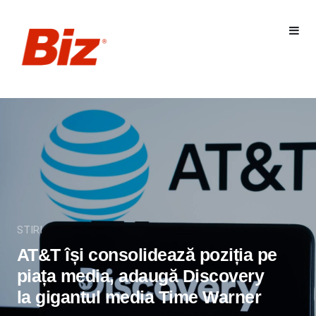
STIRI
AT&T își consolidează poziția pe
piața media, adaugă Discovery
la gigantul media Time Warner