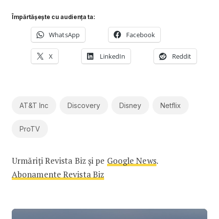
Împărtășește cu audiența ta:
WhatsApp
Facebook
X
LinkedIn
Reddit
AT&T Inc
Discovery
Disney
Netflix
ProTV
Urmăriți Revista Biz și pe
Google News
.
Abonamente Revista Biz