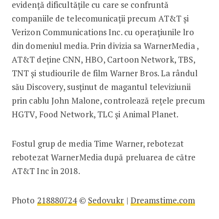
evidenţă dificultăţile cu care se confruntă
companiile de telecomunicaţii precum AT&T şi
Verizon Communications Inc. cu operaţiunile lro
din domeniul media. Prin divizia sa WarnerMedia ,
AT&T deţine CNN, HBO, Cartoon Network, TBS,
TNT şi studiourile de film Warner Bros. La rândul
său Discovery, susţinut de magantul televiziunii
prin cablu John Malone, controlează reţele precum
HGTV, Food Network, TLC şi Animal Planet.
Fostul grup de media Time Warner, rebotezat
rebotezat WarnerMedia după preluarea de către
AT&T Inc în 2018.
Photo
218880724
©
Sedovukr
|
Dreamstime.com