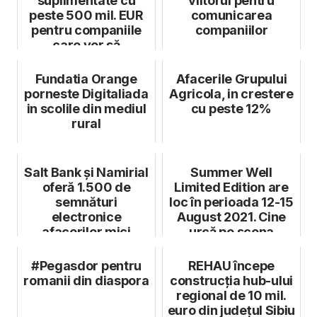
suplimentate cu
viitorul pentru
peste 500 mil. EUR
comunicarea
pentru companiile
companiilor
care vor să
acceseze până la
50% f...
Fundatia Orange
Afacerile Grupului
porneste Digitaliada
Agricola, in crestere
in scolile din mediul
cu peste 12%
rural
Salt Bank și Namirial
Summer Well
oferă 1.500 de
Limited Edition are
semnături
loc în perioada 12-15
electronice
August 2021. Cine
afacerilor mici
urcă pe scena
festivalului
#Pegasdor pentru
REHAU începe
romanii din diaspora
construcția hub-ului
regional de 10 mil.
euro din județul Sibiu