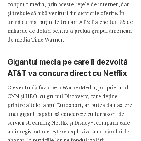
conținut media, prin aceste rețele de internet, dar
și trebuie să aibă venituri din serviciile oferite. În
urmă cu mai puţin de trei ani AT&T a cheltuit 85 de
miliarde de dolari pentru a prelua grupul american
de media Time Warner.
Gigantul media pe care îl dezvoltă
AT&T va concura direct cu Netflix
O eventuală fuziune a WarnerMedia, proprietarul
CNN şi HBO, cu grupul Discovery, care deţine
printre altele lanţul Eurosport, ar putea da naştere
unui gigant capabil să concureze cu furnizorii de
servicii streaming Netflix şi Disney+, companii care
au înregistrat o creştere explozivă a numărului de
abonaţi la serviciile lor pe fondul izolării.