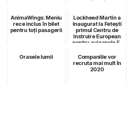
AnimaWings: Meniu
Lockheed Martin a
rece inclus în bilet
inaugurat la Fetești
pentru toţi pasagerii
primul Centru de
Instruire European
pentru avioanele F-
16
Orasele lumii
Companiile vor
recruta mai mult în
2020