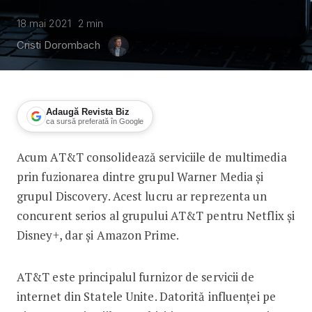
18 mai 2021
2
min
Cristi Dorombach
Adaugă Revista Biz
ca sursă preferată în Google
Acum AT&T consolidează serviciile de multimedia
AT&T își consolidează poziția pe pia
prin fuzionarea dintre grupul Warner Media și
grupul Discovery. Acest lucru ar reprezenta un
concurent serios al grupului AT&T pentru Netflix și
Disney+, dar și Amazon Prime.
AT&T este principalul furnizor de servicii de
internet din Statele Unite. Datorită influenței pe