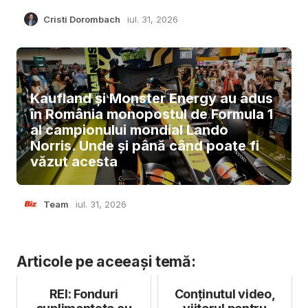
Cristi Dorombach
iul. 31, 2026
Kaufland și Monster Energy au adus
în România monopostul de Formula 1
al campionului mondial Lando
Norris. Unde și până când poate fi
văzut acesta
Team
iul. 31, 2026
Articole pe aceeași temă:
REI: Fonduri
Conținutul video,