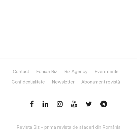
Contact
Echipa Biz
Biz Agency
Evenimente
Confidențialitate
Newsletter
Abonament revistă
Revista Biz - prima revista de afaceri din România