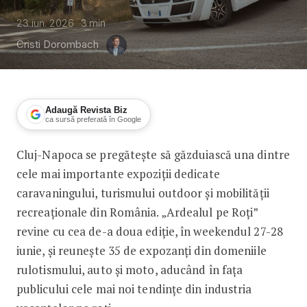
23 iun. 2026
3
min
Cristi Dorombach
Adaugă Revista Biz
ca sursă preferată în Google
Cluj-Napoca se pregătește să găzduiască una dintre
Autorulote de peste 2,5 milioane de eu
cele mai importante expoziții dedicate
caravaningului, turismului outdoor și mobilității
recreaționale din România. „Ardealul pe Roți”
revine cu cea de-a doua ediție, în weekendul 27-28
iunie, și reunește 35 de expozanți din domeniile
rulotismului, auto și moto, aducând în fața
publicului cele mai noi tendințe din industria