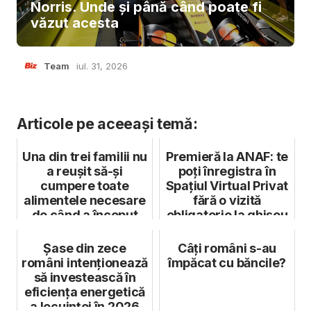
Norris. Unde și până când poate fi
văzut acesta
Team
iul. 31, 2026
Articole pe aceeași temă:
Una din trei familii nu
Premieră la ANAF: te
a reușit să-și
poți înregistra în
cumpere toate
Spațiul Virtual Privat
alimentele necesare
fără o vizită
de când a început
obligatorie la ghișeu
pandemia
Șase din zece
Câți români s-au
români intenționează
împăcat cu băncile?
să investească în
eficiența energetică
a locuinței în 2026