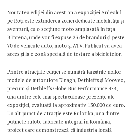
Noutatea ediției din acest an a expoziției Ardealul
pe Roți este extinderea zonei dedicate mobilității și
aventurii, cu o secțiune moto amplasată în fața
BTarena, unde vor fi expuse 23 de branduri și peste
70 de vehicule auto, moto și ATV. Publicul va avea
acces și la o zonă specială de testare a bicicletelor.
Printre atracțiile ediției se numără lansările noilor
modele de autorulote Elnagh, Dethleffs și Mooveo,
precum și Dethleffs Globe Bus Performance 4×4,
una dintre cele mai spectaculoase prezențe ale
expoziției, evaluată la aproximativ 130.000 de euro.
Un alt punct de atracție este Rulotika, una dintre
puținele rulote fabricate integral în România,
proiect care demonstrează că industria locală