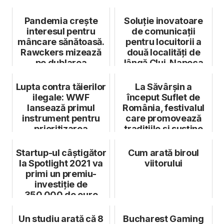
Pandemia crește
Soluție inovatoare
interesul pentru
de comunicații
mâncare sănătoasă.
pentru locuitorii a
Rawckers mizează
două localități de
pe dublarea
lângă Cluj-Napoca
business-ului
Lupta contra tăierilor
La Săvârșin a
ilegale: WWF
început Suflet de
lansează primul
România, festivalul
instrument pentru
care promovează
prioritizarea
tradițiile și susține
controalelor la ...
comunități...
Startup-ul câștigător
Cum arată biroul
la Spotlight 2021 va
viitorului
primi un premiu-
investiție de
350.000 de euro
Un studiu arată că 8
Bucharest Gaming