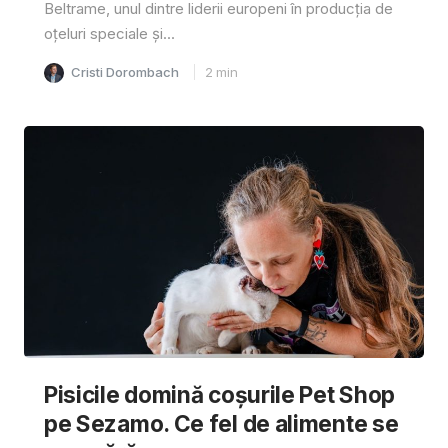
Beltrame, unul dintre liderii europeni în producția de
oțeluri speciale și...
Cristi Dorombach
2
min
Pisicile domină coșurile Pet Shop
pe Sezamo. Ce fel de alimente se