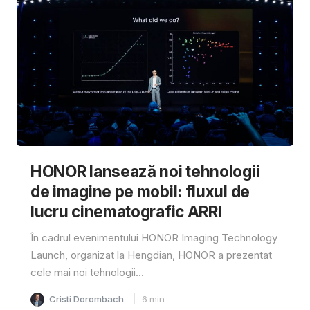
HONOR lansează noi tehnologii
de imagine pe mobil: fluxul de
lucru cinematografic ARRI
În cadrul evenimentului HONOR Imaging Technology
Launch, organizat la Hengdian, HONOR a prezentat
cele mai noi tehnologii...
Cristi Dorombach
6
min