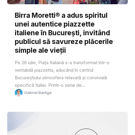
Birra Moretti® a adus spiritul
unei autentice piazzette
italiene în București, invitând
publicul să savureze plăcerile
simple ale vieții
Pe 26 iulie, Piața Italiană s-a transformat într-o
veritabilă piazzetta, aducând în centrul
Bucureștiului atmosfera relaxată și convivială
specifică Italiei. Printr-o serie de...
Gabriel Barliga