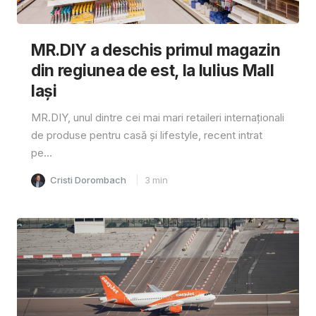
MR.DIY a deschis primul magazin
din regiunea de est, la Iulius Mall
Iași
MR.DIY, unul dintre cei mai mari retaileri internaționali
de produse pentru casă și lifestyle, recent intrat
pe...
Cristi Dorombach
3
min