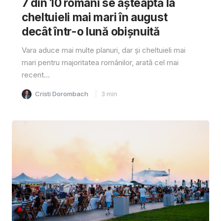
7 din 10 români se așteaptă la
cheltuieli mai mari în august
decât într-o lună obișnuită
Vara aduce mai multe planuri, dar și cheltuieli mai
mari pentru majoritatea românilor, arată cel mai
recent...
Cristi Dorombach
3
min