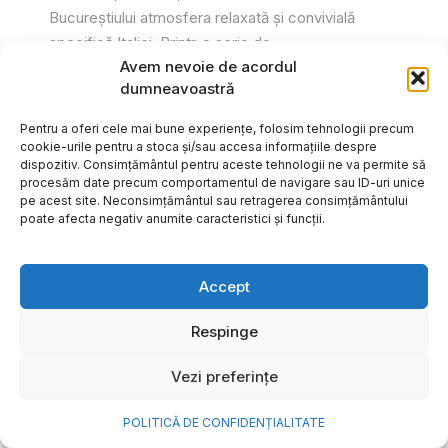
Bucureștiului atmosfera relaxată și convivială
specifică Italiei. Printr-o serie de...
Avem nevoie de acordul
Gabriel Barliga
dumneavoastră
Pentru a oferi cele mai bune experiențe, folosim tehnologii precum
cookie-urile pentru a stoca și/sau accesa informațiile despre
dispozitiv. Consimțământul pentru aceste tehnologii ne va permite să
procesăm date precum comportamentul de navigare sau ID-uri unice
pe acest site. Neconsimțământul sau retragerea consimțământului
poate afecta negativ anumite caracteristici și funcții.
Accept
Respinge
Vezi preferințe
Cum transformi cele mai
POLITICĂ DE CONFIDENȚIALITATE
frumoase amintiri ale verii într-