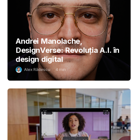
Andrei Manolache,
DesignVerse: Revoluția A.I. în
design digital
Alex Rădescu
4
min