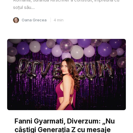
soțul său...
Oana Grecea
4
min
Fanni Gyarmati, Diverzum: „Nu
câștigi Generația Z cu mesaje