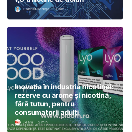
Gabriel Barliga
3
min
Inovația în industria nicotinei:
rezerve cu arome și nicotină,
fără tutun, pentru
consumatorii adulți
Team
2
min