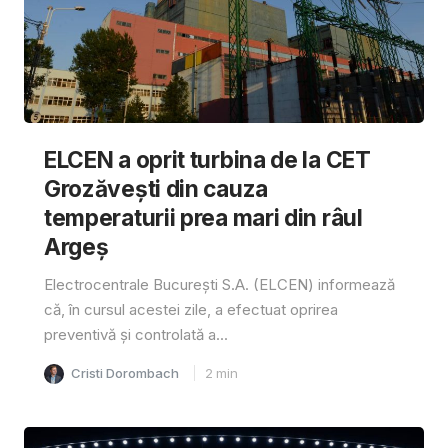
ELCEN a oprit turbina de la CET
Grozăvești din cauza
temperaturii prea mari din râul
Argeș
Electrocentrale București S.A. (ELCEN) informează
că, în cursul acestei zile, a efectuat oprirea
preventivă și controlată a...
Cristi Dorombach
2
min