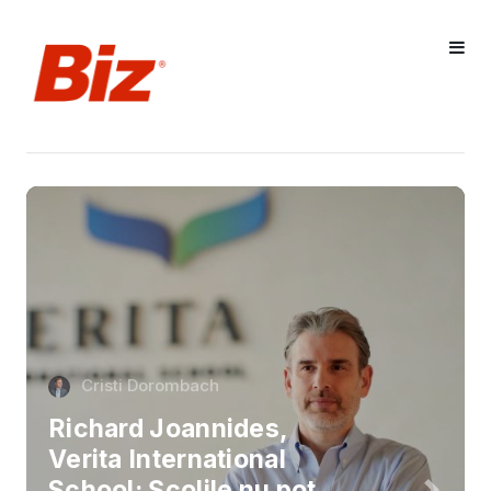
Cristi Dorombach
Richard Joannides,
Verita International
School: Școlile nu pot