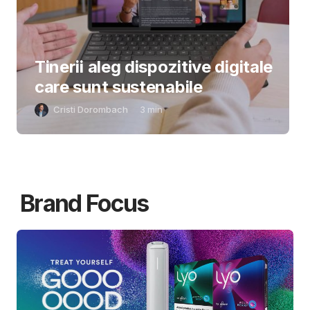
Tinerii aleg dispozitive digitale
care sunt sustenabile
Cristi Dorombach
3
min
Brand Focus