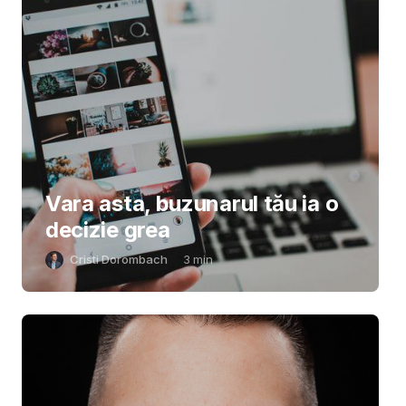
Vara asta, buzunarul tău ia o
decizie grea
Cristi Dorombach
3
min