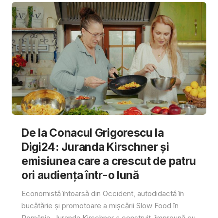
De la Conacul Grigorescu la
Digi24: Juranda Kirschner și
emisiunea care a crescut de patru
ori audiența într-o lună
Economistă întoarsă din Occident, autodidactă în
bucătărie și promotoare a mișcării Slow Food în
România, Juranda Kirschner a construit, împreună cu