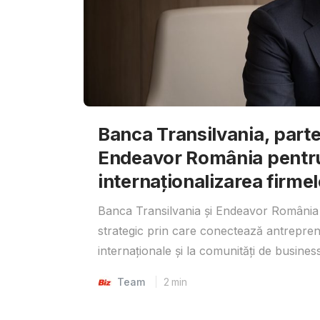
Banca Transilvania, parte
Endeavor România pentr
internaționalizarea firmel
Banca Transilvania și Endeavor România 
strategic prin care conectează antrepreno
internaționale și la comunități de business
Team
2
min