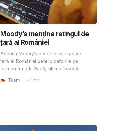
Moody’s menține ratingul de
țară al României
Agenția Moody’s menține ratingul de
țară al României pentru datoriile pe
termen lung la Baa3, ultima treaptă...
Team
< 1
min