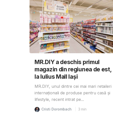
MR.DIY a deschis primul
magazin din regiunea de est,
la Iulius Mall Iași
MR.DIY, unul dintre cei mai mari retaileri
internaționali de produse pentru casă și
lifestyle, recent intrat pe...
Cristi Dorombach
3
min