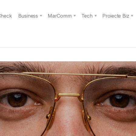
 Check
Business
MarComm
Tech
Proiecte Biz
s spiritul unei