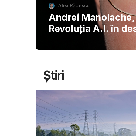
autentice piazzette 
București, invitând
savureze plăcerile s
Știri