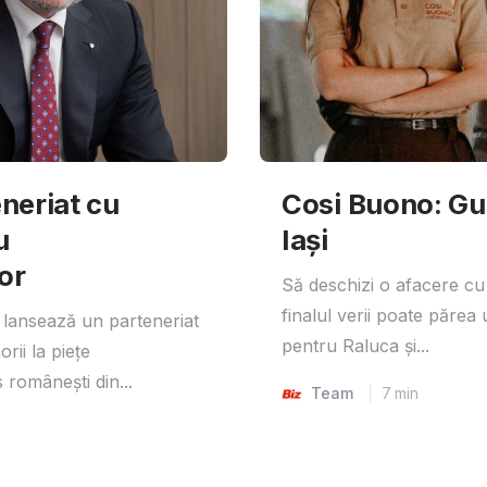
neriat cu
Cosi Buono: Gust
u
Iași
or
Să deschizi o afacere cu
finalul verii poate părea 
lansează un parteneriat
pentru Raluca și...
rii la piețe
 românești din...
Team
7
min