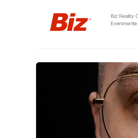
Biz Reality
Evenimente
Gabriel Barliga
Birra Moretti® a adu