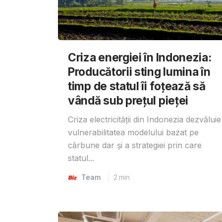
Criza energiei în Indonezia:
Producătorii sting lumina în
timp de statul îi foțează să
vândă sub prețul pieței
Criza electricității din Indonezia dezvăluie
vulnerabilitatea modelului bazat pe
cărbune dar și a strategiei prin care
statul...
Team
2
min