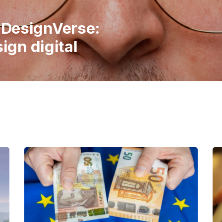
italiene în
 publicul să
imple ale vieții