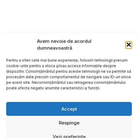
Avem nevoie de acordul
dumneavoastră
Pentru a oferi cele mai bune experiențe, folosim tehnologii precum
cookie-urile pentru a stoca și/sau accesa informațiile despre
dispozitiv. Consimțământul pentru aceste tehnologii ne va permite să
procesăm date precum comportamentul de navigare sau ID-uri unice
pe acest site. Neconsimțământul sau retragerea consimțământului
poate afecta negativ anumite caracteristici și funcții.
Accept
Respinge
Copyright ©2026
Hosting:
Vezi preferințe