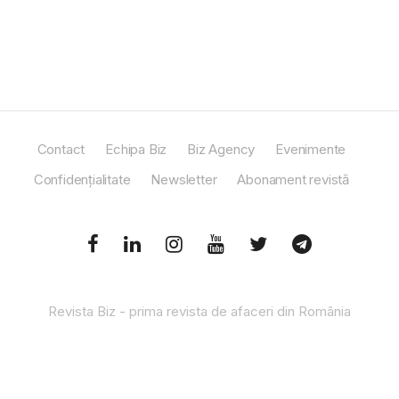
Contact
Echipa Biz
Biz Agency
Evenimente
Confidențialitate
Newsletter
Abonament revistă
Revista Biz - prima revista de afaceri din România