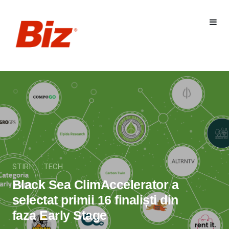
STIRI
TECH
Black Sea ClimAccelerator a
selectat primii 16 finaliști din
faza Early Stage