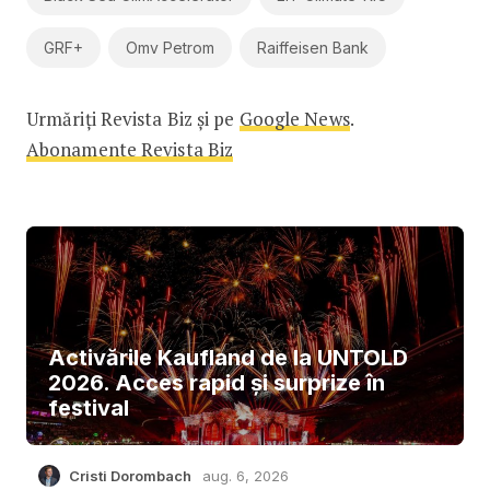
GRF+
Omv Petrom
Raiffeisen Bank
Urmăriți Revista Biz și pe
Google News
.
Abonamente Revista Biz
Activările Kaufland de la UNTOLD
2026. Acces rapid și surprize în
festival
Cristi Dorombach
aug. 6, 2026