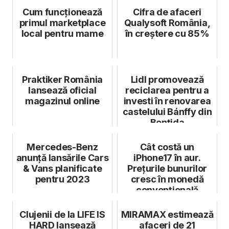
Cum funcționează
Cifra de afaceri
primul marketplace
Qualysoft România,
local pentru mame
în creștere cu 85%
Praktiker România
Lidl promovează
lansează oficial
reciclarea pentru a
magazinul online
investi în renovarea
castelului Bánffy din
Bonțida
Mercedes-Benz
Cât costă un
anunță lansările Cars
iPhone17 în aur.
& Vans planificate
Prețurile bunurilor
pentru 2023
cresc în monedă
convențională
Clujenii de la LIFE IS
MIRAMAX estimează
HARD lansează
afaceri de 21