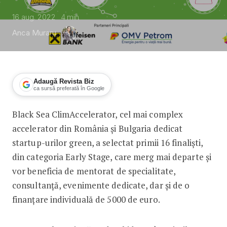
16 aug. 2022
4
min
Anca Muraru
Adaugă Revista Biz
ca sursă preferată în Google
Black Sea ClimAccelerator, cel mai complex
Black Sea ClimAccelerator a selectat p
accelerator din România și Bulgaria dedicat
startup-urilor green, a selectat primii 16 finaliști,
din categoria Early Stage, care merg mai departe și
vor beneficia de mentorat de specialitate,
consultanță, evenimente dedicate, dar și de o
finanțare individuală de 5000 de euro.