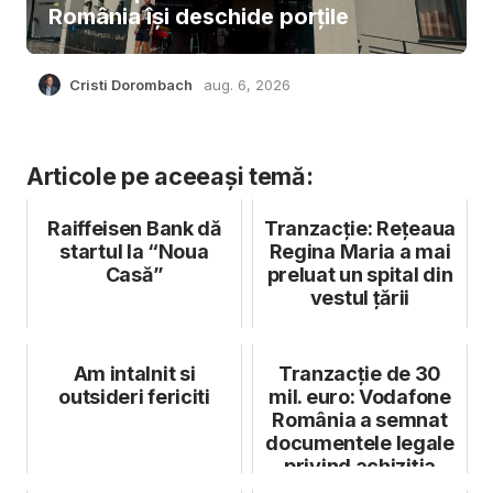
România își deschide porțile
Cristi Dorombach
aug. 6, 2026
Articole pe aceeași temă:
Raiffeisen Bank dă
Tranzacție: Rețeaua
startul la “Noua
Regina Maria a mai
Casă”
preluat un spital din
vestul țării
Am intalnit si
Tranzacție de 30
outsideri fericiti
mil. euro: Vodafone
România a semnat
documentele legale
privind achiziția
Telekom R...