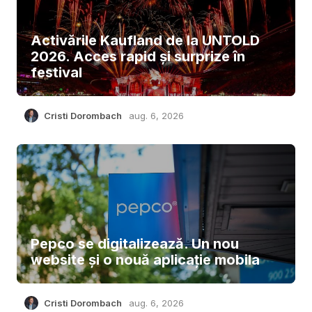
Activările Kaufland de la UNTOLD
2026. Acces rapid și surprize în
festival
Cristi Dorombach
aug. 6, 2026
Pepco se digitalizează. Un nou
website și o nouă aplicație mobila
Cristi Dorombach
aug. 6, 2026