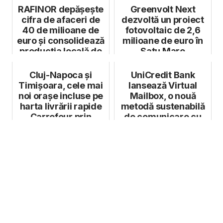
RAFINOR depășește
Greenvolt Next
cifra de afaceri de
dezvoltă un proiect
40 de milioane de
fotovoltaic de 2,6
euro și consolidează
milioane de euro în
producția locală de
Satu Mare
aur...
Cluj-Napoca și
UniCredit Bank
Timișoara, cele mai
lansează Virtual
noi orașe incluse pe
Mailbox, o nouă
harta livrării rapide
metodă sustenabilă
Carrefour prin
de comunicare cu
Bringo
clienții băncii