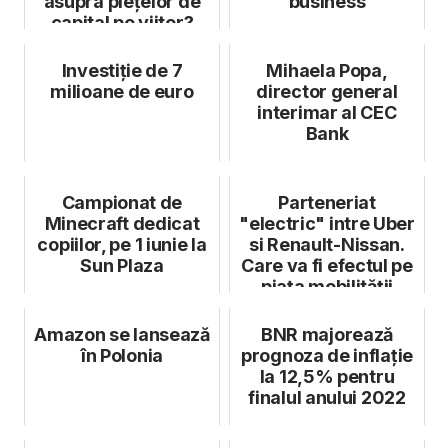
asupra piețelor de
business
capital pe viitor?
Investiție de 7
Mihaela Popa,
milioane de euro
director general
interimar al CEC
Bank
Campionat de
Parteneriat
Minecraft dedicat
"electric" intre Uber
copiilor, pe 1 iunie la
si Renault-Nissan.
Sun Plaza
Care va fi efectul pe
piaţa mobilităţii
Amazon se lansează
BNR majorează
în Polonia
prognoza de inflație
la 12,5% pentru
finalul anului 2022