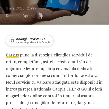
6 apr. 2023
2
min
Romanita Oprea
Adaugă Revista Biz
ca sursă preferată în Google
Cargus
pune la dispoziția clienților serviciul de
Cargus lansează serviciul de retur p
retur
,
completând, astfel, ecosistemul său de
opțiuni de livrare rapidă și covenabilă dedicate
comercianților online și cumpărătorilor acestora.
Noul serviciu cu valoare adăugată este disponibil în
întreaga rețea națională Cargus SHIP & GO și oferă
magazinelor online control în timp real asupra
procesului și condițiilor de returnare, dar și mai