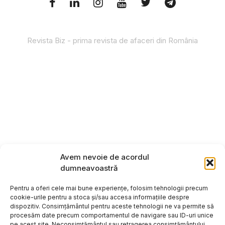
Revista Biz - prima revista de afaceri din România
Avem nevoie de acordul
dumneavoastră
Pentru a oferi cele mai bune experiențe, folosim tehnologii precum
cookie-urile pentru a stoca și/sau accesa informațiile despre
dispozitiv. Consimțământul pentru aceste tehnologii ne va permite să
procesăm date precum comportamentul de navigare sau ID-uri unice
pe acest site. Neconsimțământul sau retragerea consimțământului