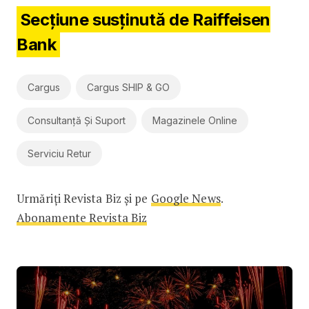
Secțiune susținută de Raiffeisen
Bank
Cargus
Cargus SHIP & GO
Consultanță Și Suport
Magazinele Online
Serviciu Retur
Urmăriți Revista Biz și pe
Google News
.
Abonamente Revista Biz