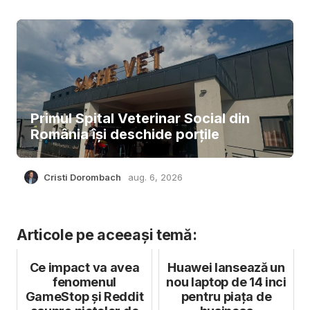
Primul Spital Veterinar Social din
România își deschide porțile
Cristi Dorombach
aug. 6, 2026
Articole pe aceeași temă:
Ce impact va avea
Huawei lansează un
fenomenul
nou laptop de 14 inci
GameStop și Reddit
pentru piața de