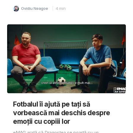
Ovidiu Neagoe
4
min
Fotbalul îi ajută pe tați să
vorbească mai deschis despre
emoții cu copiii lor
eMAG arată că Dragostea se poartă cu un