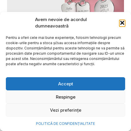
Avem nevoie de acordul
dumneavoastră
Pentru a oferi cele mai bune experiențe, folosim tehnologii precum
cookie-urile pentru a stoca și/sau accesa informațiile despre
Cum transformi cele mai
dispozitiv. Consimțământul pentru aceste tehnologii ne va permite să
procesăm date precum comportamentul de navigare sau ID-uri unice
frumoase amintiri ale verii într-
pe acest site. Neconsimțământul sau retragerea consimțământului
o bijuterie Pandora pe care o
poate afecta negativ anumite caracteristici și funcții.
porți zi de zi
Accept
Vara este, pentru mulți dintre noi, anotimpul în care
se întâmplă cele mai importante lucruri. Plecăm în
Respinge
vacanțe pe care le planificăm luni...
Cristiana Todiresei
Vezi preferințe
POLITICĂ DE CONFIDENȚIALITATE