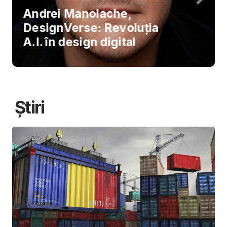
Andrei Manolache,
DesignVerse: Revoluția
A.I. în design digital
Știri