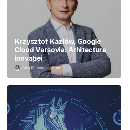
Krzysztof Kaziów, Google
Cloud Varșovia: Arhitectura
inovaţiei
Alex Rădescu
5
min