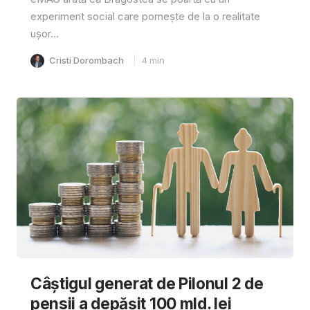
experiment social care pornește de la o realitate
ușor...
Cristi Dorombach
4
min
Câştigul generat de Pilonul 2 de
pensii a depăşit 100 mld. lei