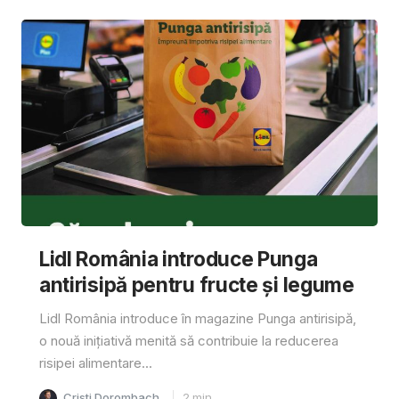
Lidl România introduce Punga
antirisipă pentru fructe și legume
Lidl România introduce în magazine Punga antirisipă,
o nouă inițiativă menită să contribuie la reducerea
risipei alimentare...
Cristi Dorombach
2
min