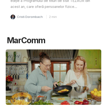
ediție a Programului de titluri de stat TEZAUR din
acest an, care oferă persoanelor fizice...
Cristi Dorombach
2
min
MarComm