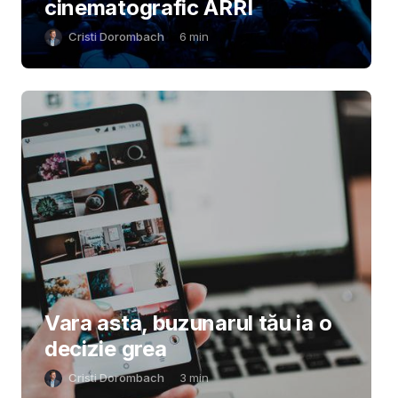
cinematografic ARRI
Cristi Dorombach
6
min
Vara asta, buzunarul tău ia o
decizie grea
Cristi Dorombach
3
min