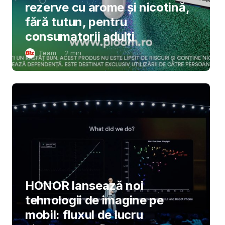
rezerve cu arome și nicotină,
fără tutun, pentru
consumatorii adulți
Team
2
min
HONOR lansează noi
tehnologii de imagine pe
mobil: fluxul de lucru