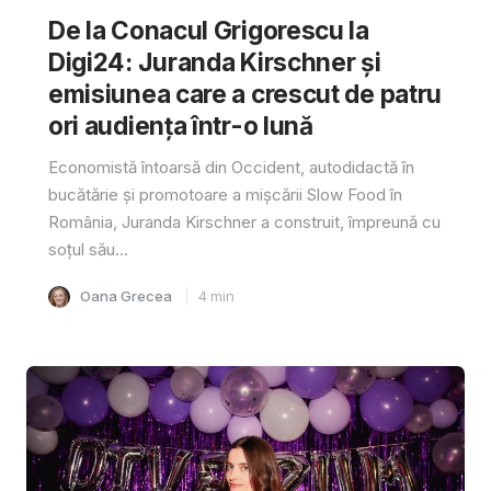
De la Conacul Grigorescu la
Digi24: Juranda Kirschner și
emisiunea care a crescut de patru
ori audiența într-o lună
Economistă întoarsă din Occident, autodidactă în
bucătărie și promotoare a mișcării Slow Food în
România, Juranda Kirschner a construit, împreună cu
soțul său...
Oana Grecea
4
min