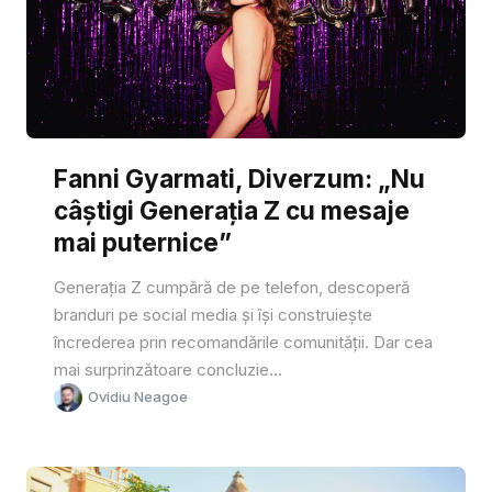
Fanni Gyarmati, Diverzum: „Nu
câștigi Generația Z cu mesaje
mai puternice”
Generația Z cumpără de pe telefon, descoperă
branduri pe social media și își construiește
încrederea prin recomandările comunității. Dar cea
mai surprinzătoare concluzie...
Ovidiu Neagoe