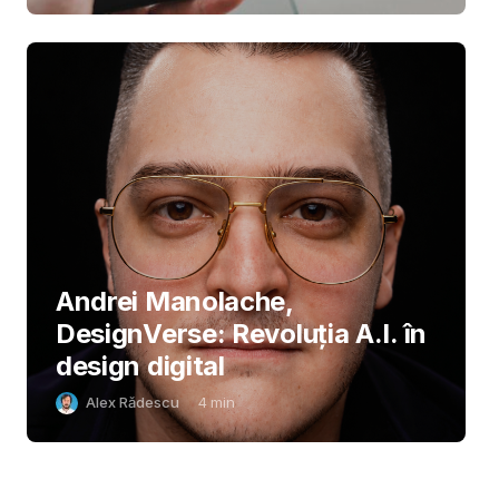
Andrei Manolache,
DesignVerse: Revoluția A.I. în
design digital
Alex Rădescu
4
min