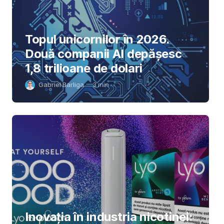
Topul unicornilor în 2026.
Două companii AI depășesc
1,8 trilioane de dolari
Gabriel Barliga
3
min
Inovația în industria nicotinei: