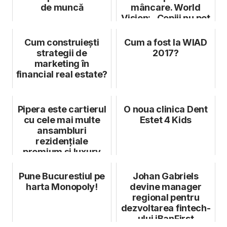
de muncă
mâncare. World
Vision: „Copiii nu pot
visa la v...
Cum construieşti
Cum a fost la WIAD
strategii de
2017?
marketing în
financial real estate?
Pipera este cartierul
O noua clinica Dent
cu cele mai multe
Estet 4 Kids
ansambluri
rezidențiale
premium și luxury
Pune Bucurestiul pe
Johan Gabriels
harta Monopoly!
devine manager
regional pentru
dezvoltarea fintech-
ului iBanFirst