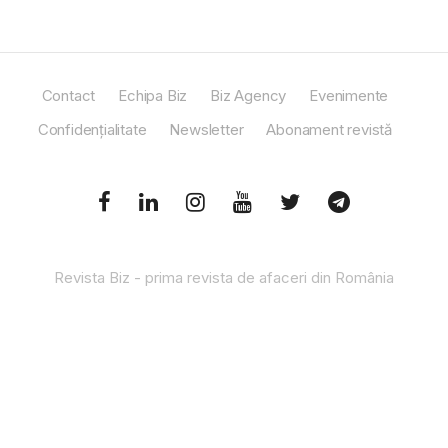
Contact
Echipa Biz
Biz Agency
Evenimente
Confidențialitate
Newsletter
Abonament revistă
Revista Biz - prima revista de afaceri din România