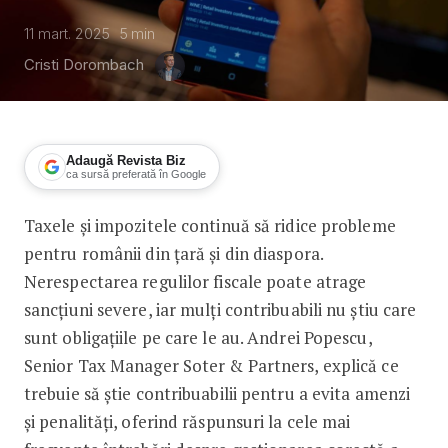
11 mart. 2025
5
min
Cristi Dorombach
Adaugă Revista Biz
ca sursă preferată în Google
Taxele și impozitele continuă să ridice probleme
Ce trebuie să știe românii despre Decla
pentru românii din țară și din diaspora.
Nerespectarea regulilor fiscale poate atrage
sancțiuni severe, iar mulți contribuabili nu știu care
sunt obligațiile pe care le au. Andrei Popescu,
Senior Tax Manager Soter & Partners, explică ce
trebuie să știe contribuabilii pentru a evita amenzi
și penalități, oferind răspunsuri la cele mai