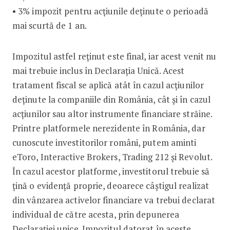
• 3% impozit pentru acțiunile deținute o perioadă
mai scurtă de 1 an.
Impozitul astfel reținut este final, iar acest venit nu
mai trebuie inclus în Declarația Unică. Acest
tratament fiscal se aplică atât în cazul acțiunilor
deținute la companiile din România, cât și în cazul
acțiunilor sau altor instrumente financiare străine.
Printre platformele nerezidente în România, dar
cunoscute investitorilor români, putem aminti
eToro, Interactive Brokers, Trading 212 și Revolut.
În cazul acestor platforme, investitorul trebuie să
țină o evidență proprie, deoarece câștigul realizat
din vânzarea activelor financiare va trebui declarat
individual de către acesta, prin depunerea
Declarației unice. Impozitul datorat în aceste