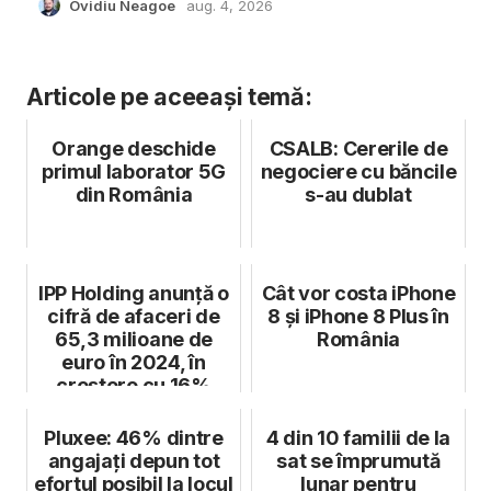
Ovidiu Neagoe
aug. 4, 2026
Articole pe aceeași temă:
Orange deschide
CSALB: Cererile de
primul laborator 5G
negociere cu băncile
din România
s-au dublat
IPP Holding anunță o
Cât vor costa iPhone
cifră de afaceri de
8 și iPhone 8 Plus în
65,3 milioane de
România
euro în 2024, în
creștere cu 16%
Pluxee: 46% dintre
4 din 10 familii de la
angajați depun tot
sat se împrumută
efortul posibil la locul
lunar pentru