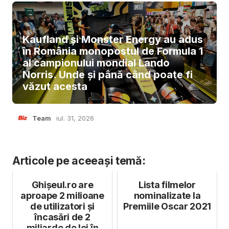
Kaufland și Monster Energy au adus
în România monopostul de Formula 1
al campionului mondial Lando
Norris. Unde și până când poate fi
văzut acesta
Team
iul. 31, 2026
Articole pe aceeași temă:
Ghișeul.ro are
Lista filmelor
aproape 2 milioane
nominalizate la
de utilizatori și
Premiile Oscar 2021
încasări de 2
miliarde de lei în