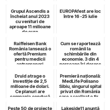
2023
Grupul Ascendis a
EUROPAfest are loc
încheiat anul 2023
între 16 -25 iulie
cu venituri de
aproape 11 milioane
de euro
Raiffeisen Bank
Cum se raportează
România lansează o
românii la
ofertă Premium
schimbările din
pentru medicii
economie. 3 din 4
antreprenori
persoane își doresc
investiții mai ma...
Druid atrage o
Premieră națională:
investiție de 2,5
MedLife Polisano
milioane de dolari.
Sibiu, singurul spital
Ce planuri are
privat din România
compania condusă
care a realizat o tir...
de Liviu Drăgan
Peste 50 de proiecte
Lakeside11 anunță