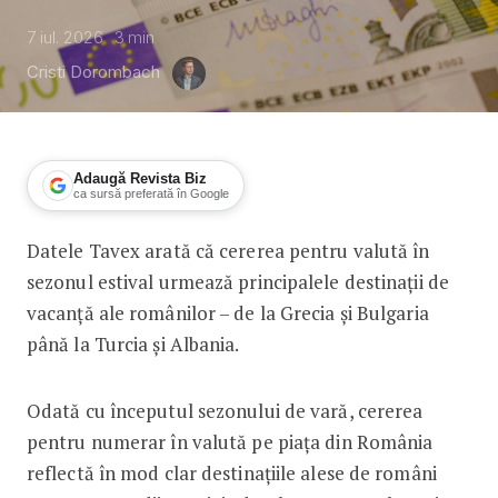
7 iul. 2026
3
min
Cristi Dorombach
Adaugă Revista Biz
ca sursă preferată în Google
Datele Tavex arată că cererea pentru valută în
Ce valută cumpără românii pentru vaca
sezonul estival urmează principalele destinații de
vacanță ale românilor – de la Grecia și Bulgaria
până la Turcia și Albania.
Odată cu începutul sezonului de vară, cererea
pentru numerar în valută pe piața din România
reflectă în mod clar destinațiile alese de români