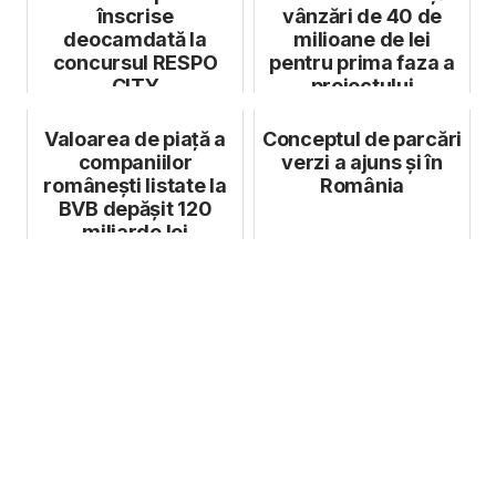
înscrise
vânzări de 40 de
deocamdată la
milioane de lei
concursul RESPO
pentru prima faza a
CITY
proiectului
Valoarea de piață a
Conceptul de parcări
companiilor
verzi a ajuns și în
românești listate la
România
BVB depășit 120
miliarde lei