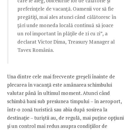
care le aleg, obiceiurile lor de călătorie și
preferințele de vacanță. Oamenii vor să fie
pregătiți, mai ales atunci când călătoresc în
țări unde moneda locală continuă să joace
un rol important în plățile de zi cu zi”, a
declarat Victor Dima, Treasury Manager al
Tavex România.
Una dintre cele mai frecvente greșeli înainte de
plecarea în vacanță este amânarea schimbului
valutar până în ultimul moment. Atunci când
schimbă bani sub presiunea timpului – în aeroport,
într-o zonă turistică sau abia după sosirea la
destinație – turiștii au, de regulă, mai puține opțiuni
și un control mai redus asupra condițiilor de