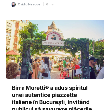
Ovidiu Neagoe
6
min
Birra Moretti® a adus spiritul
unei autentice piazzette
italiene în București, invitând
publicul să savureze plăcerile