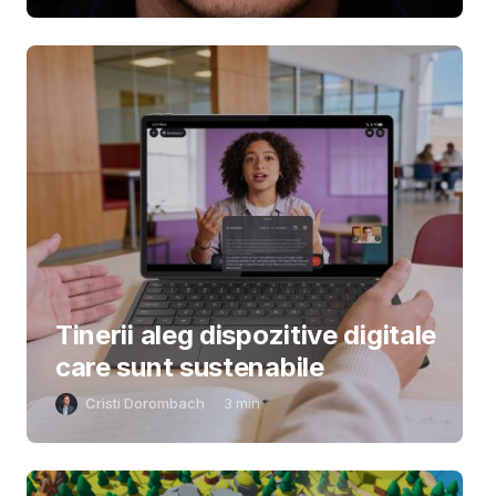
Tinerii aleg dispozitive digitale
care sunt sustenabile
Cristi Dorombach
3
min