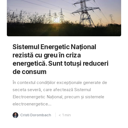
Sistemul Energetic Național
rezistă cu greu în criza
energetică. Sunt totuși reduceri
de consum
În contextul condițiilor excepționale generate de
seceta severã, care afecteazã Sistemul
Electroenergetic Național, precum și sistemele
electroenergetice...
Cristi Dorombach
< 1
min