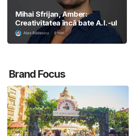
Mihai Sfrijan, Amber:
Creativitatea încă bate A.I.-ul
Alex Rădescu
8
min
Brand Focus