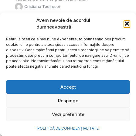
Cristiana Todiresei
Avem nevoie de acordul
dumneavoastră
Pentru a oferi cele mai bune experiențe, folosim tehnologii precum
cookie-urile pentru a stoca și/sau accesa informațiile despre
dispozitiv. Consimțământul pentru aceste tehnologii ne va permite să
procesăm date precum comportamentul de navigare sau ID-uri unice
pe acest site. Neconsimțământul sau retragerea consimțământului
poate afecta negativ anumite caracteristici și funcții.
Accept
Respinge
NOVA Power & Gas: un program
Vezi preferințe
de investiții de un miliard de
euro și o nouă promisiune de
POLITICĂ DE CONFIDENȚIALITATE