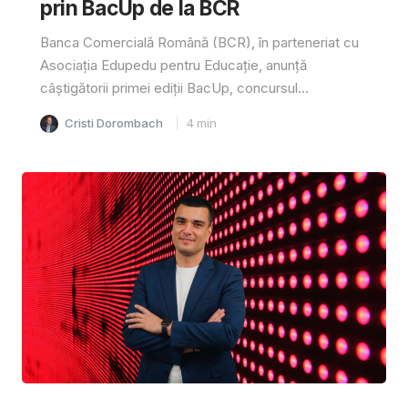
prin BacUp de la BCR
Banca Comercială Română (BCR), în parteneriat cu
Asociația Edupedu pentru Educație, anunță
câștigătorii primei ediții BacUp, concursul...
Cristi Dorombach
4
min