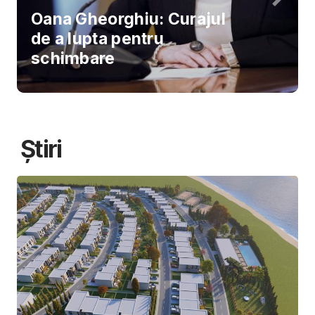
Oana Gheorghiu: Curajul
de a lupta pentru
schimbare
Știri