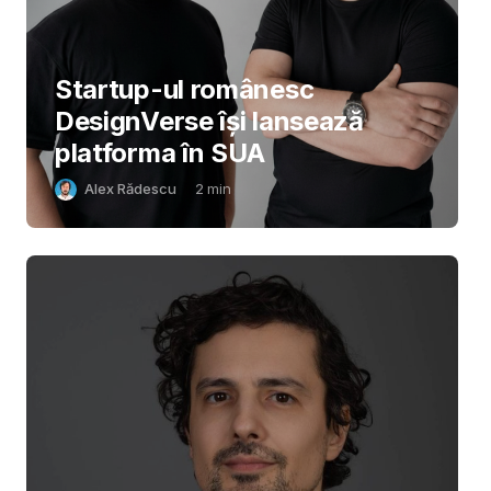
Startup-ul românesc
DesignVerse își lansează
platforma în SUA
Alex Rădescu
2
min