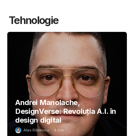
Tehnologie
Andrei Manolache,
DesignVerse: Revoluția A.I. în
design digital
Alex Rădescu
4
min