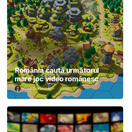
România caută următorul
mare joc video românesc
Cristi Dorombach
3
min