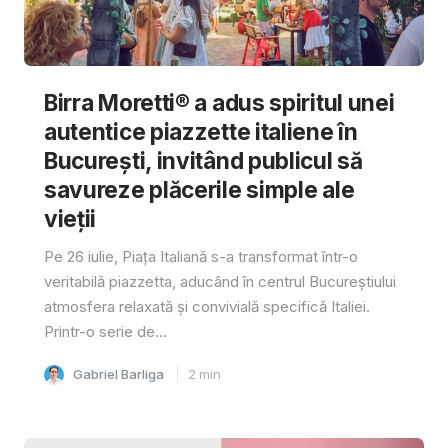
Birra Moretti® a adus spiritul unei
autentice piazzette italiene în
București, invitând publicul să
savureze plăcerile simple ale
vieții
Pe 26 iulie, Piața Italiană s-a transformat într-o
veritabilă piazzetta, aducând în centrul Bucureștiului
atmosfera relaxată și convivială specifică Italiei.
Printr-o serie de...
Gabriel Barliga
2
min