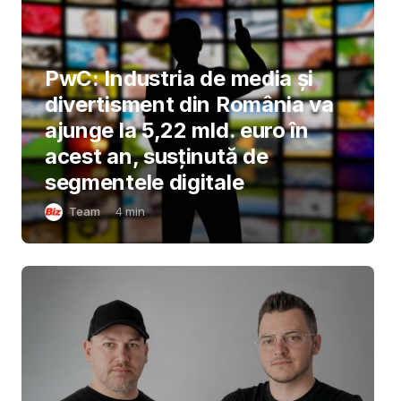
PwC: Industria de media și
divertisment din România va
ajunge la 5,22 mld. euro în
acest an, susținută de
segmentele digitale
Team
4
min