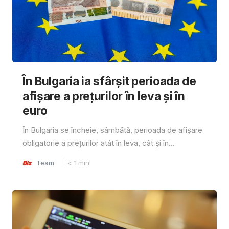
În Bulgaria ia sfârşit perioada de
afișare a prețurilor în ​​leva și în
euro
În Bulgaria se încheie, sâmbătă, perioada de afișare
obligatorie a prețurilor atât în ​​leva, cât și în...
Team
< 1
min