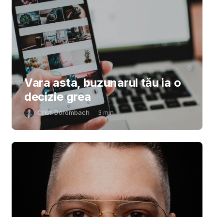
Vara asta, buzunarul tău ia o
decizie grea
Cristi Dorombach
3
min