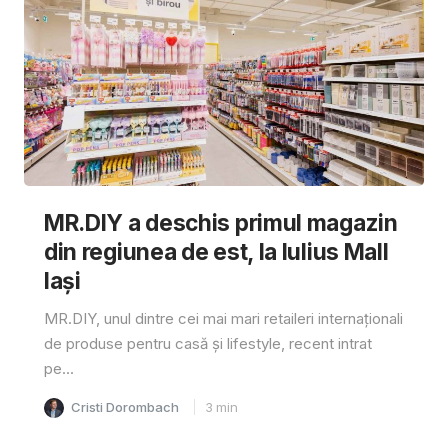
MR.DIY a deschis primul magazin
din regiunea de est, la Iulius Mall
Iași
MR.DIY, unul dintre cei mai mari retaileri internaționali
de produse pentru casă și lifestyle, recent intrat
pe...
Cristi Dorombach
3
min