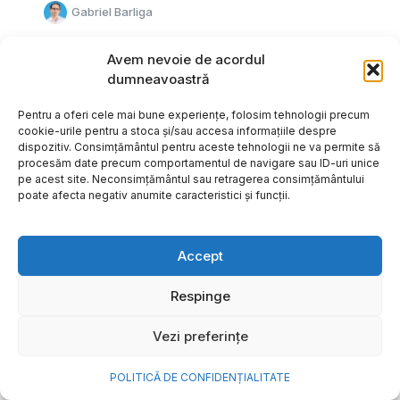
Gabriel Barliga
Avem nevoie de acordul
dumneavoastră
Pentru a oferi cele mai bune experiențe, folosim tehnologii precum
cookie-urile pentru a stoca și/sau accesa informațiile despre
dispozitiv. Consimțământul pentru aceste tehnologii ne va permite să
procesăm date precum comportamentul de navigare sau ID-uri unice
pe acest site. Neconsimțământul sau retragerea consimțământului
poate afecta negativ anumite caracteristici și funcții.
Accept
Respinge
Cum transformi cele mai
Vezi preferințe
frumoase amintiri ale verii într-
o bijuterie Pandora pe care o
POLITICĂ DE CONFIDENȚIALITATE
porți zi de zi