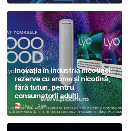
Inovația în industria nicotinei:
rezerve cu arome și nicotină,
fără tutun, pentru
consumatorii adulți
Team
2
min