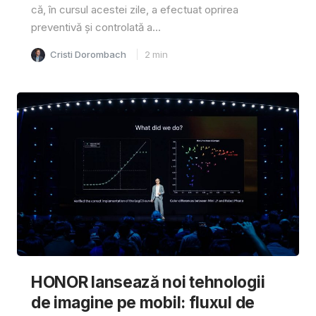
că, în cursul acestei zile, a efectuat oprirea
preventivă și controlată a...
Cristi Dorombach
2
min
HONOR lansează noi tehnologii
de imagine pe mobil: fluxul de