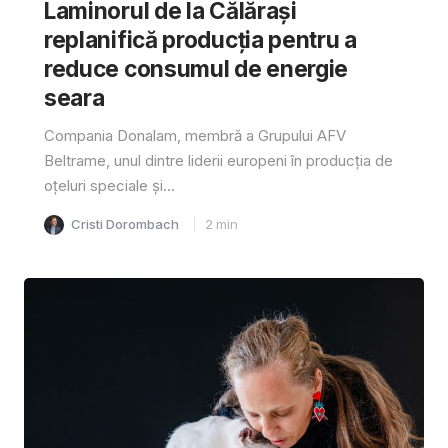
Laminorul de la Călărași
replanifică producția pentru a
reduce consumul de energie
seara
Compania Donalam, membră a Grupului AFV
Beltrame, unul dintre liderii europeni în producția de
oțeluri speciale și...
Cristi Dorombach
2
min