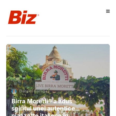
Gabriel Barliga
Birra Moretti® a adus
spiritul unei autentice
piazzette italiene în