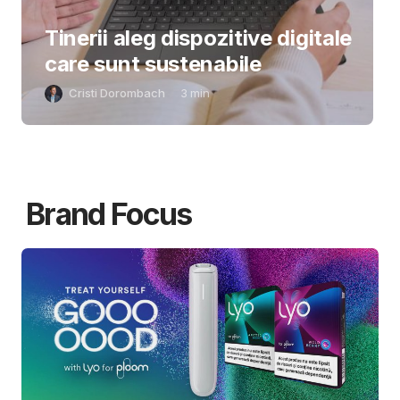
Tinerii aleg dispozitive digitale
care sunt sustenabile
Cristi Dorombach
3
min
Brand Focus