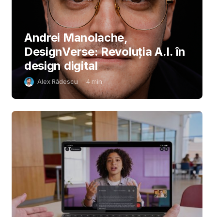
Andrei Manolache,
DesignVerse: Revoluția A.I. în
design digital
Alex Rădescu
4
min