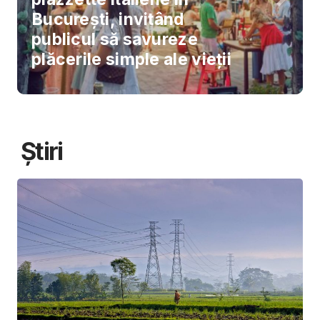
București, invitând
publicul să savureze
plăcerile simple ale vieții
Știri