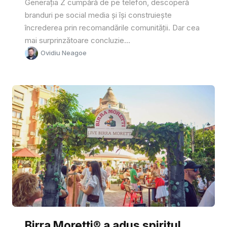
Generația Z cumpără de pe telefon, descoperă
branduri pe social media și își construiește
încrederea prin recomandările comunității. Dar cea
mai surprinzătoare concluzie...
Ovidiu Neagoe
Birra Moretti® a adus spiritul