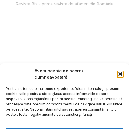
Revista Biz - prima revista de afaceri din România
Avem nevoie de acordul
dumneavoastră
Pentru a oferi cele mai bune experiențe, folosim tehnologii precum
cookie-urile pentru a stoca și/sau accesa informațiile despre
dispozitiv. Consimțământul pentru aceste tehnologii ne va permite să
procesăm date precum comportamentul de navigare sau ID-uri unice
pe acest site. Neconsimțământul sau retragerea consimțământului
poate afecta negativ anumite caracteristici și funcții.