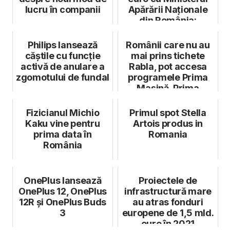
lucru în companii
Apărării Naționale
din România:
Compania v...
Philips lansează
Românii care nu au
căștile cu funcție
mai prins tichete
activă de anulare a
Rabla, pot accesa
zgomotului de fundal
programele Prima
Mașină, Prima
Motocicletă, P...
Fizicianul Michio
Primul spot Stella
Kaku vine pentru
Artois produs in
prima data în
Romania
România
OnePlus lansează
Proiectele de
OnePlus 12, OnePlus
infrastructură mare
12R și OnePlus Buds
au atras fonduri
3
europene de 1,5 mld.
euro în 2021