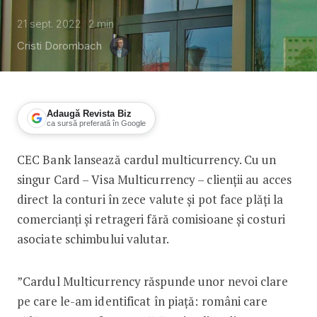
21 sept. 2022
2
min
Cristi Dorombach
Adaugă Revista Biz
ca sursă preferată în Google
CEC Bank lansează cardul multicurrency. Cu un
CEC Bank lansează cardul multicurrency
singur Card – Visa Multicurrency – clienții au acces
direct la conturi în zece valute și pot face plăți la
comercianți și retrageri fără comisioane și costuri
asociate schimbului valutar.
”Cardul Multicurrency răspunde unor nevoi clare
pe care le-am identificat în piață: români care