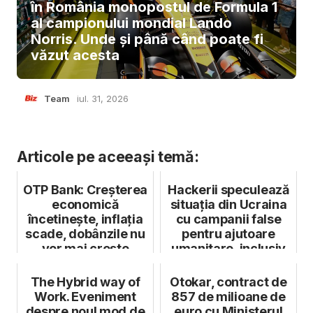
în România monopostul de Formula 1
al campionului mondial Lando
Norris. Unde și până când poate fi
văzut acesta
Team
iul. 31, 2026
Articole pe aceeași temă:
OTP Bank: Creșterea
Hackerii speculează
economică
situația din Ucraina
încetinește, inflația
cu campanii false
scade, dobânzile nu
pentru ajutoare
vor mai crește
umanitare, inclusiv
în Ro...
The Hybrid way of
Otokar, contract de
Work. Eveniment
857 de milioane de
despre noul mod de
euro cu Ministerul