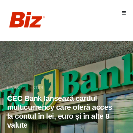
FINANȚE
STIRI
CEC Bank lansează cardul
multicurrency care oferă acces
la contul în lei, euro și în alte 8
valute