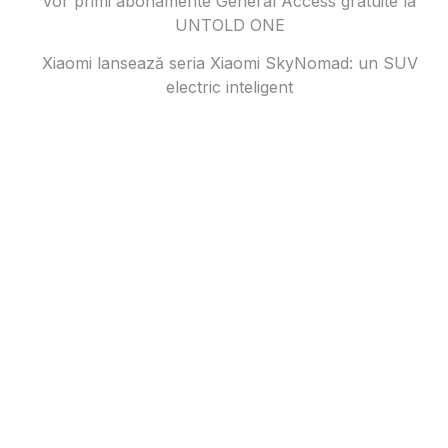
vor primi abonamente General Access gratuite la
UNTOLD ONE
Xiaomi lansează seria Xiaomi SkyNomad: un SUV
electric inteligent