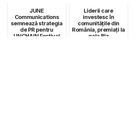
JUNE
Liderii care
Communications
investesc în
semnează strategia
comunitățile din
de PR pentru
România, premiați la
UNCHAIN Festival
gala Biz
Sustainability
Awards 2024