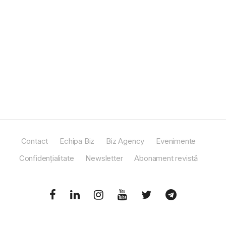
Contact
Echipa Biz
Biz Agency
Evenimente
Confidențialitate
Newsletter
Abonament revistă