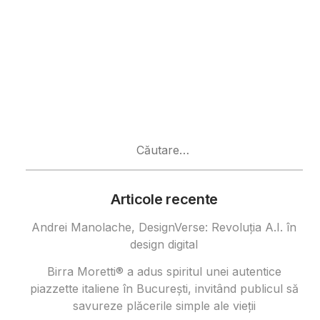
Caută
după:
Articole recente
Andrei Manolache, DesignVerse: Revoluția A.I. în
design digital
Birra Moretti® a adus spiritul unei autentice
piazzette italiene în București, invitând publicul să
savureze plăcerile simple ale vieții