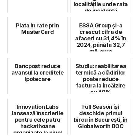
localitățile unde rata
de incidență
depășește 3 la m...
Plata in rate prin
ESSA Group și-a
MasterCard
crescut cifra de
afaceri cu 31,4% în
2024, până la 32,7
mil. euro
Bancpost reduce
Studiu: reabilitarea
avansul la creditele
termică a clădirilor
ipotecare
poate reduce
factura la încălzire
cu 40%
Innovation Labs
Full Season își
lansează înscrierile
deschide primul
pentru cele patru
birou în București, în
hackathoane
Globalworth BOC
organizate la nivel