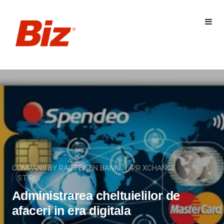
COMPANII BY RAIFFEISEN BANK
PR XCHANGE
STIRI
Administrarea cheltuielilor de
afaceri in era digitala