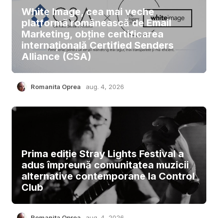
White Image, cea mai veche
platformă românească de Email
Marketing, obține certificarea
internațională Certified Senders
Alliance (CSA)
Romanita Oprea
aug. 4, 2026
Prima ediție Stray Lights Festival a
adus împreună comunitatea muzicii
alternative contemporane la Control
Club
Romanita Oprea
aug. 4, 2026