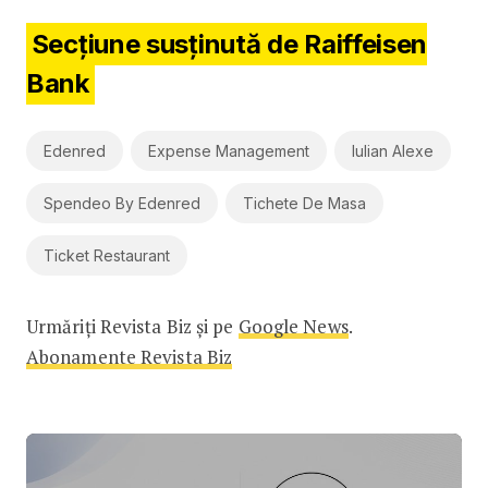
Secțiune susținută de Raiffeisen
Bank
Edenred
Expense Management
Iulian Alexe
Spendeo By Edenred
Tichete De Masa
Ticket Restaurant
Urmăriți Revista Biz și pe
Google News
.
Abonamente Revista Biz