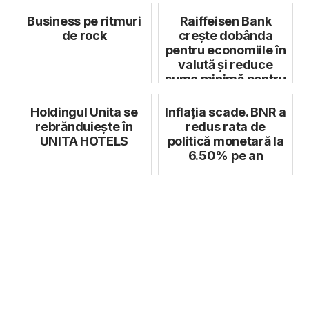
național
Business pe ritmuri
Raiffeisen Bank
de rock
crește dobânda
pentru economiile în
valută și reduce
suma minimă pentru
deschiderea ...
Holdingul Unita se
Inflația scade. BNR a
rebrănduiește în
redus rata de
UNITA HOTELS
politică monetară la
6.50% pe an