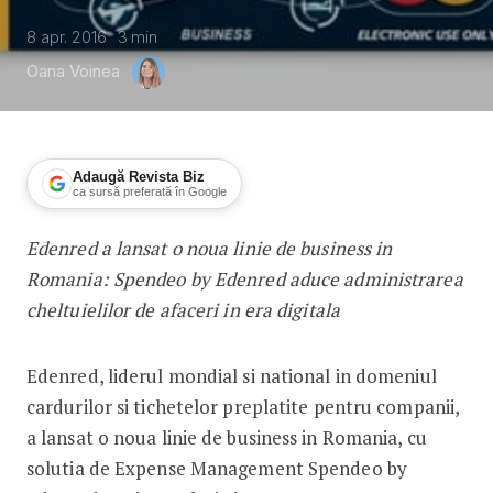
8 apr. 2016
3
min
Oana Voinea
Adaugă Revista Biz
ca sursă preferată în Google
Edenred a lansat o noua linie de business in
Administrarea cheltuielilor de afaceri 
Romania: Spendeo by Edenred aduce administrarea
cheltuielilor de afaceri in era digitala
Edenred, liderul mondial si national in domeniul
cardurilor si tichetelor preplatite pentru companii,
a lansat o noua linie de business in Romania, cu
solutia de Expense Management Spendeo by