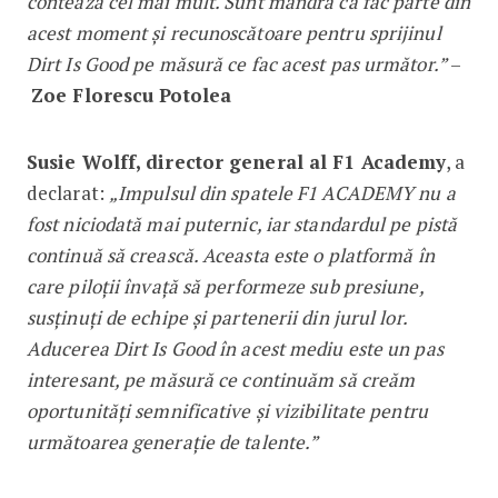
contează cel mai mult. Sunt mândră că fac parte din
acest moment și recunoscătoare pentru sprijinul
Dirt Is Good pe măsură ce fac acest pas următor.”
–
Zoe Florescu Potolea
Susie Wolff, director general al F1 Academy
, a
declarat:
„Impulsul din spatele F1 ACADEMY nu a
fost niciodată mai puternic, iar standardul pe pistă
continuă să crească. Aceasta este o platformă în
care piloții învață să performeze sub presiune,
susținuți de echipe și partenerii din jurul lor.
Aducerea Dirt Is Good în acest mediu este un pas
interesant, pe măsură ce continuăm să creăm
oportunități semnificative și vizibilitate pentru
următoarea generație de talente.”