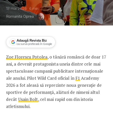
18 mai 2026
6
min
Romanita Oprea
Adaugă Revista Biz
ca sursă preferată în Google
Zoe Florescu Potolea
, o tânără româncă de doar 17
Românca Zoe Florescu Potolea de doar 
ani, a devenit protagonista uneia dintre cele mai
spectaculoase campanii publicitare internaționale
ale anului. Pilot Wild Card oficial în
F1
Academy
2026 a fot aleasă să reprezinte noua generație de
sportive de performanță, alături de nimeni altul
decât
Usain Bolt
, cel mai rapid om din istoria
atletismului.