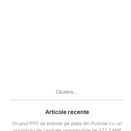
Caută
după:
Articole recente
Grupul PPC se extinde pe piața din Polonia cu un
portofoliu de centrale regenerabile de 277,3 MW