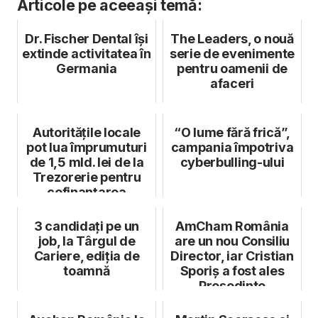
Articole pe aceeași temă:
Dr. Fischer Dental își
The Leaders, o nouă
extinde activitatea în
serie de evenimente
Germania
pentru oamenii de
afaceri
Autoritățile locale
“O lume fără frică”,
pot lua împrumuturi
campania împotriva
de 1,5 mld. lei de la
cyberbulling-ului
Trezorerie pentru
cofinanțarea
proiect...
3 candidați pe un
AmCham România
job, la Târgul de
are un nou Consiliu
Cariere, ediția de
Director, iar Cristian
toamnă
Sporiș a fost ales
Președinte