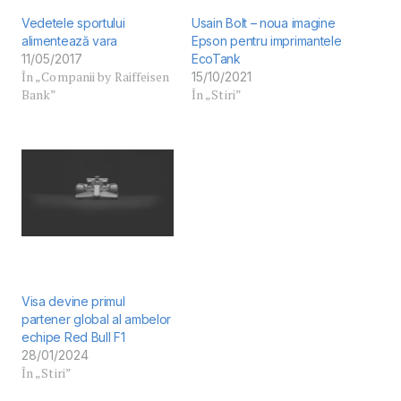
Vedetele sportului
Usain Bolt – noua imagine
alimentează vara
Epson pentru imprimantele
11/05/2017
EcoTank
În „Companii by Raiffeisen
15/10/2021
Bank”
În „Stiri”
Visa devine primul
partener global al ambelor
echipe Red Bull F1
28/01/2024
În „Stiri”