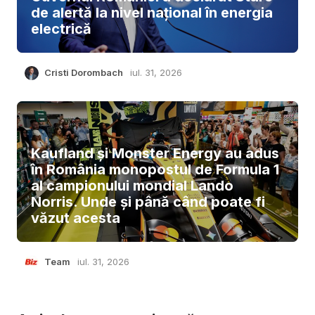
de alertă la nivel național în energia
electrică
Cristi Dorombach
iul. 31, 2026
Kaufland și Monster Energy au adus
în România monopostul de Formula 1
al campionului mondial Lando
Norris. Unde și până când poate fi
văzut acesta
Team
iul. 31, 2026