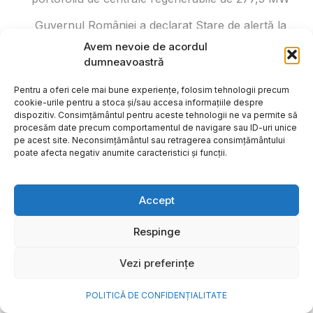
Guvernul României a declarat Stare de alertă la
nivel național în energia electrică
Avem nevoie de acordul
dumneavoastră
Kaufland și Monster Energy au adus în România
monopostul de Formula 1 al campionului mondial
Pentru a oferi cele mai bune experiențe, folosim tehnologii precum
Lando Norris. Unde și până când poate fi văzut
cookie-urile pentru a stoca și/sau accesa informațiile despre
dispozitiv. Consimțământul pentru aceste tehnologii ne va permite să
acesta
procesăm date precum comportamentul de navigare sau ID-uri unice
pe acest site. Neconsimțământul sau retragerea consimțământului
200 de studenți cu media 10 în sesiunea de vară
poate afecta negativ anumite caracteristici și funcții.
vor primi abonamente General Access gratuite la
UNTOLD ONE
Accept
Xiaomi lansează seria Xiaomi SkyNomad: un SUV
electric inteligent
Respinge
Vezi preferințe
POLITICĂ DE CONFIDENȚIALITATE