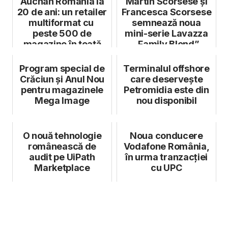
Auchan România la
Martin Scorsese și
20 de ani: un retailer
Francesca Scorsese
multiformat cu
semnează noua
peste 500 de
mini-serie Lavazza
magazine în toată
„Family Blend”
țara
Program special de
Terminalul offshore
Crăciun și Anul Nou
care deservește
pentru magazinele
Petromidia este din
Mega Image
nou disponibil
O nouă tehnologie
Noua conducere
românească de
Vodafone România,
audit pe UiPath
în urma tranzacției
Marketplace
cu UPC