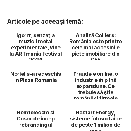
Articole pe aceeași temă:
Igorrr, senzația
Analiză Colliers:
muzicii metal
România este printre
experimentale, vine
cele mai accesibile
la ARTmania Festival
piețe imobiliare din
2024
CEE
Noriel s-a redeschis
Fraudele online, o
in Plaza Romania
industrie în plină
expansiune. Ce
trebuie să știe
românii și firmele
Romtelecom si
Restart Energy,
Cosmote incep
sisteme fotovoltaice
rebrandingul
de peste 1 milion de
euro