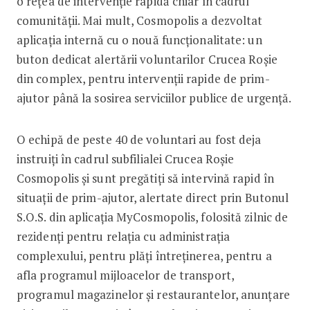
o rețea de intervenție rapidă chiar în cadrul
comunității. Mai mult, Cosmopolis a dezvoltat
aplicația internă cu o nouă funcționalitate: un
buton dedicat alertării voluntarilor Crucea Roșie
din complex, pentru intervenții rapide de prim-
ajutor până la sosirea serviciilor publice de urgență.
O echipă de peste 40 de voluntari au fost deja
instruiți în cadrul subfilialei Crucea Roșie
Cosmopolis și sunt pregătiți să intervină rapid în
situații de prim-ajutor, alertate direct prin Butonul
S.O.S. din aplicația MyCosmopolis, folosită zilnic de
rezidenți pentru relația cu administrația
complexului, pentru plăți întreținerea, pentru a
afla programul mijloacelor de transport,
programul magazinelor și restaurantelor, anunțare