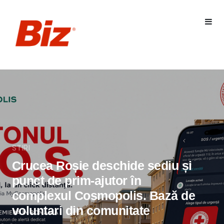
STIRI
Crucea Roșie deschide sediu și
punct de prim-ajutor în
complexul Cosmopolis. Bază de
voluntari din comunitate