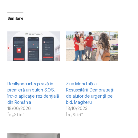
Similare
Realtynno integrează în
Ziua Mondială a
premieră un buton S.O.S.
Resuscitării. Demonstrații
într-o aplicație rezidențială
de ajutor de urgență pe
din România
bld. Magheru
18/06/2026
13/10/2023
În „Stiri”
În „Stiri”