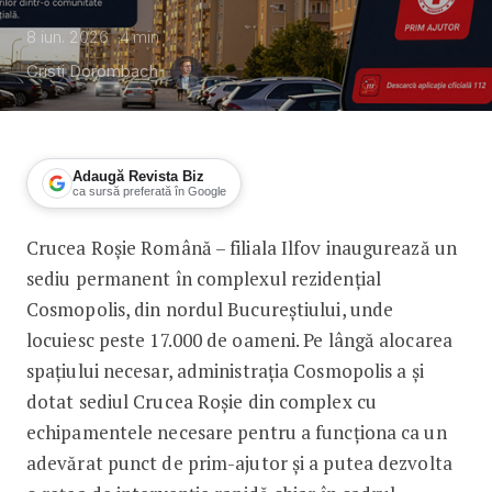
8 iun. 2026
4
min
Cristi Dorombach
Adaugă Revista Biz
ca sursă preferată în Google
Crucea Roșie Română – filiala Ilfov inaugurează un
Crucea Roșie deschide sediu și punct
sediu permanent în complexul rezidențial
Cosmopolis, din nordul Bucureștiului, unde
locuiesc peste 17.000 de oameni. Pe lângă alocarea
spațiului necesar, administrația Cosmopolis a și
dotat sediul Crucea Roșie din complex cu
echipamentele necesare pentru a funcționa ca un
adevărat punct de prim-ajutor și a putea dezvolta