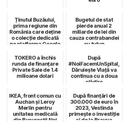
Ținutul Buzăului,
Bugetul de stat
prima regiune din
pierde anual 2
România care deține
miliarde de lei din
o colecție dedicată
cauza contrabandei
pe platforma Google
cu tutun
Arts...
TOKERO a închis
După
runda de finanțare
#NoiFacemUnSpital,
Private Sale de 1.4
Dăruiește Viață va
milioane dolari
continua cu a doua
clădire
IKEA, front comun cu
După finanțări de
Auchan și Leroy
300.000 de euro în
Merlin pentru
2023, Vestinda
unitatea medicală
primește o investiție
din Bucureștii Noi
și de la Bravva
Angels