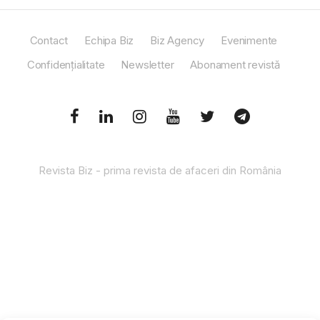
Contact
Echipa Biz
Biz Agency
Evenimente
Confidențialitate
Newsletter
Abonament revistă
Revista Biz - prima revista de afaceri din România