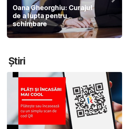
Oana Gheorghiu: Curajul
de a lupta pentru
schimbare
Știri