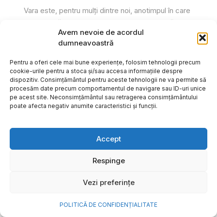
Vara este, pentru mulți dintre noi, anotimpul în care
se întâmplă cele mai importante lucruri. Plecăm în
Avem nevoie de acordul
vacanțe pe care le planificăm luni...
dumneavoastră
Cristiana Todiresei
Pentru a oferi cele mai bune experiențe, folosim tehnologii precum
cookie-urile pentru a stoca și/sau accesa informațiile despre
dispozitiv. Consimțământul pentru aceste tehnologii ne va permite să
procesăm date precum comportamentul de navigare sau ID-uri unice
pe acest site. Neconsimțământul sau retragerea consimțământului
poate afecta negativ anumite caracteristici și funcții.
Accept
Respinge
Vezi preferințe
POLITICĂ DE CONFIDENȚIALITATE
NOVA Power & Gas: un program