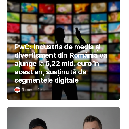
PwC: Industria de media și
divertisment din România va
ajunge la 5,22 mld. euro în
acest an, susținută de
segmentele digitale
Team
4
min