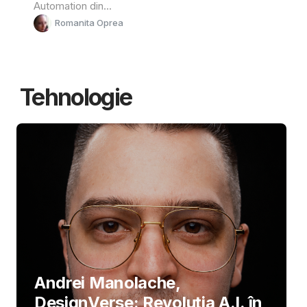
Automation din...
Romanita Oprea
Tehnologie
Andrei Manolache,
DesignVerse: Revoluția A.I. în