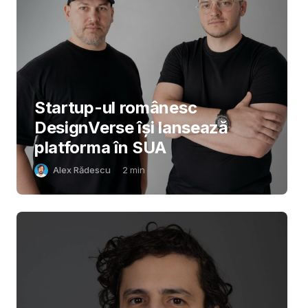
Startup-ul românesc
DesignVerse își lansează
platforma în SUA
Alex Rădescu
2
min