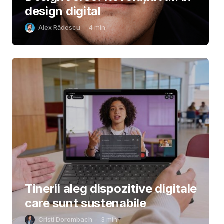
design digital
Alex Rădescu
4
min
Tinerii aleg dispozitive digitale
care sunt sustenabile
Cristi Dorombach
3
min