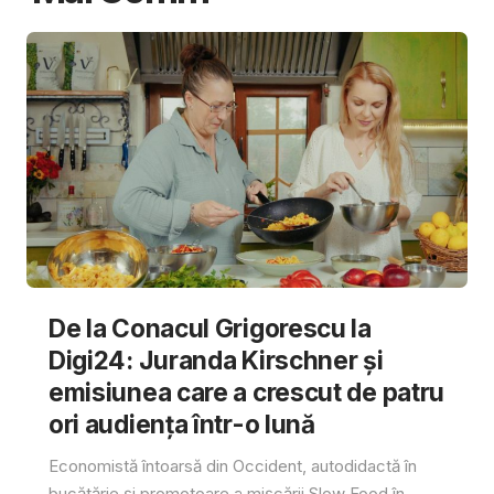
De la Conacul Grigorescu la
Digi24: Juranda Kirschner și
emisiunea care a crescut de patru
ori audiența într-o lună
Economistă întoarsă din Occident, autodidactă în
bucătărie și promotoare a mișcării Slow Food în