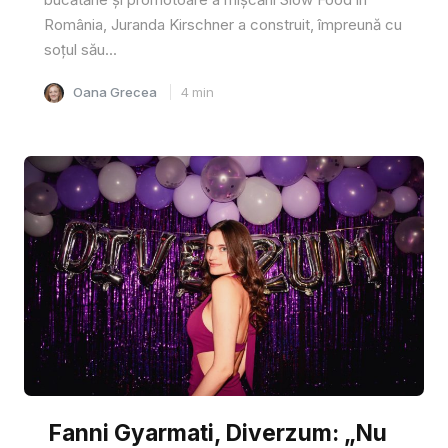
România, Juranda Kirschner a construit, împreună cu
soțul său...
Oana Grecea
4
min
Fanni Gyarmati, Diverzum: „Nu