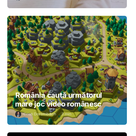
România caută următorul
mare joc video românesc
Cristi Dorombach
3
min