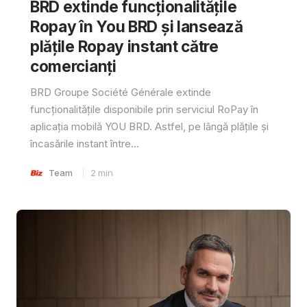
BRD extinde funcționalitățile
Ropay în You BRD și lansează
plățile Ropay instant către
comercianți
BRD Groupe Société Générale extinde
funcționalitățile disponibile prin serviciul RoPay în
aplicația mobilă YOU BRD. Astfel, pe lângă plățile și
încasările instant între...
Team
2
min