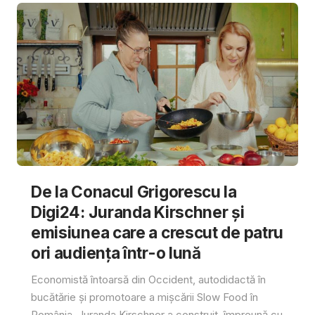
De la Conacul Grigorescu la
Digi24: Juranda Kirschner și
emisiunea care a crescut de patru
ori audiența într-o lună
Economistă întoarsă din Occident, autodidactă în
bucătărie și promotoare a mișcării Slow Food în
România, Juranda Kirschner a construit, împreună cu