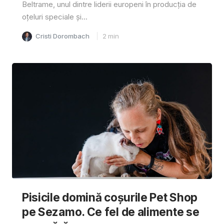
Beltrame, unul dintre liderii europeni în producția de
oțeluri speciale și...
Cristi Dorombach
2
min
Pisicile domină coșurile Pet Shop
pe Sezamo. Ce fel de alimente se