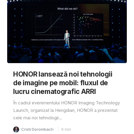
HONOR lansează noi tehnologii
de imagine pe mobil: fluxul de
lucru cinematografic ARRI
În cadrul evenimentului HONOR Imaging Technology
Launch, organizat la Hengdian, HONOR a prezentat
cele mai noi tehnologii...
Cristi Dorombach
6
min