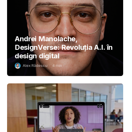
Andrei Manolache,
DesignVerse: Revoluția A.I. în
design digital
Alex Rădescu
4
min