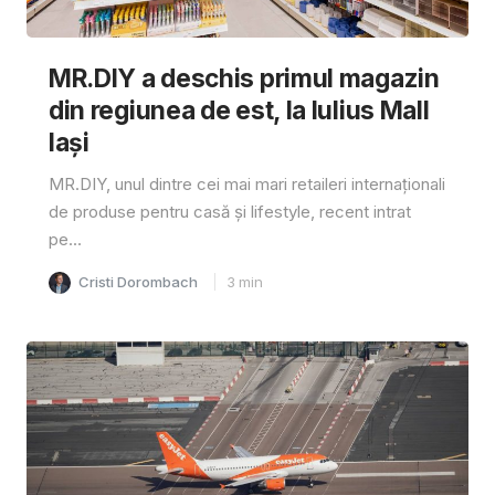
MR.DIY a deschis primul magazin
din regiunea de est, la Iulius Mall
Iași
MR.DIY, unul dintre cei mai mari retaileri internaționali
de produse pentru casă și lifestyle, recent intrat
pe...
Cristi Dorombach
3
min