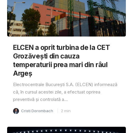
ELCEN a oprit turbina de la CET
Grozăvești din cauza
temperaturii prea mari din râul
Argeș
Electrocentrale București S.A. (ELCEN) informează
că, în cursul acestei zile, a efectuat oprirea
preventivă și controlată a...
Cristi Dorombach
2
min