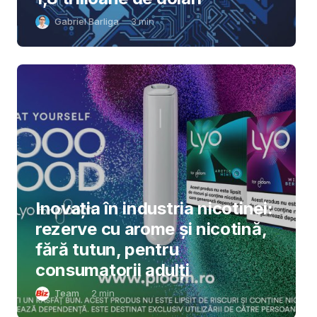
Gabriel Barliga
3
min
Inovația în industria nicotinei:
rezerve cu arome și nicotină,
fără tutun, pentru
consumatorii adulți
Team
2
min