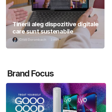
Tinerii aleg dispozitive digitale
care sunt sustenabile
Cristi Dorombach
3
min
Brand Focus