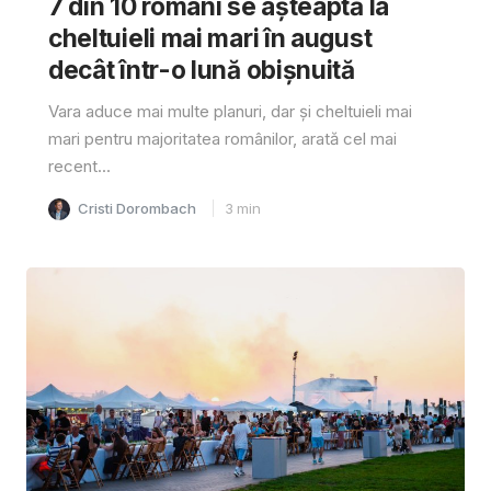
7 din 10 români se așteaptă la
cheltuieli mai mari în august
decât într-o lună obișnuită
Vara aduce mai multe planuri, dar și cheltuieli mai
mari pentru majoritatea românilor, arată cel mai
recent...
Cristi Dorombach
3
min