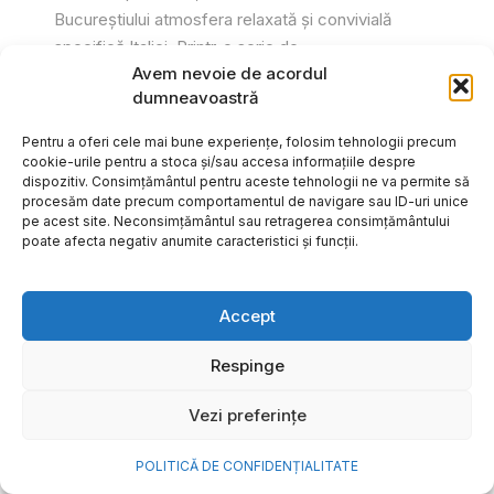
Bucureștiului atmosfera relaxată și convivială
specifică Italiei. Printr-o serie de...
Avem nevoie de acordul
Gabriel Barliga
dumneavoastră
Pentru a oferi cele mai bune experiențe, folosim tehnologii precum
cookie-urile pentru a stoca și/sau accesa informațiile despre
dispozitiv. Consimțământul pentru aceste tehnologii ne va permite să
procesăm date precum comportamentul de navigare sau ID-uri unice
pe acest site. Neconsimțământul sau retragerea consimțământului
poate afecta negativ anumite caracteristici și funcții.
Accept
Respinge
Vezi preferințe
Cum transformi cele mai
POLITICĂ DE CONFIDENȚIALITATE
frumoase amintiri ale verii într-