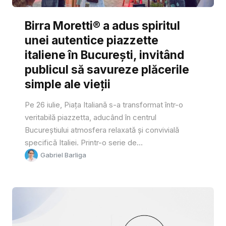
Birra Moretti® a adus spiritul
unei autentice piazzette
italiene în București, invitând
publicul să savureze plăcerile
simple ale vieții
Pe 26 iulie, Piața Italiană s-a transformat într-o
veritabilă piazzetta, aducând în centrul
Bucureștiului atmosfera relaxată și convivială
specifică Italiei. Printr-o serie de...
Gabriel Barliga