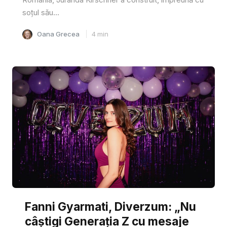
soțul său...
Oana Grecea
4
min
Fanni Gyarmati, Diverzum: „Nu
câștigi Generația Z cu mesaje