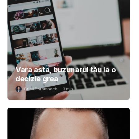
Vara asta, buzunarul tău ia o
decizie grea
Cristi Dorombach
3
min