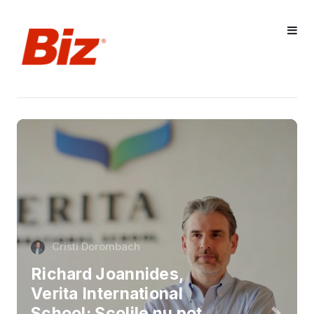
Cristi Dorombach
Richard Joannides,
Verita International
School: Școlile nu pot