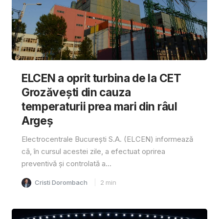
ELCEN a oprit turbina de la CET
Grozăvești din cauza
temperaturii prea mari din râul
Argeș
Electrocentrale București S.A. (ELCEN) informează
că, în cursul acestei zile, a efectuat oprirea
preventivă și controlată a...
Cristi Dorombach
2
min