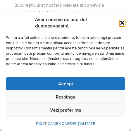
Bucureștiului atmosfera relaxată și convivială
specifică Italiei. Printr-o serie de...
Avem nevoie de acordul
Gabriel Barliga
dumneavoastră
Pentru a oferi cele mai bune experiențe, folosim tehnologii precum
cookie-urile pentru a stoca și/sau accesa informațiile despre
dispozitiv. Consimțământul pentru aceste tehnologii ne va permite să
procesăm date precum comportamentul de navigare sau ID-uri unice
pe acest site. Neconsimțământul sau retragerea consimțământului
poate afecta negativ anumite caracteristici și funcții.
Accept
Respinge
Vezi preferințe
Cum transformi cele mai
POLITICĂ DE CONFIDENȚIALITATE
frumoase amintiri ale verii într-