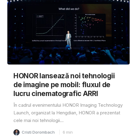
HONOR lansează noi tehnologii
de imagine pe mobil: fluxul de
lucru cinematografic ARRI
În cadrul evenimentului HONOR Imaging Technology
Launch, organizat la Hengdian, HONOR a prezentat
cele mai noi tehnologii...
Cristi Dorombach
6
min