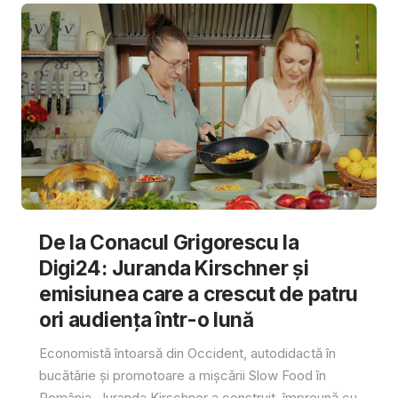
De la Conacul Grigorescu la
Digi24: Juranda Kirschner și
emisiunea care a crescut de patru
ori audiența într-o lună
Economistă întoarsă din Occident, autodidactă în
bucătărie și promotoare a mișcării Slow Food în
România, Juranda Kirschner a construit, împreună cu