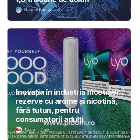
Gabriel Barliga
3
min
Inovația în industria nicotinei:
rezerve cu arome și nicotină,
fără tutun, pentru
consumatorii adulți
Team
2
min