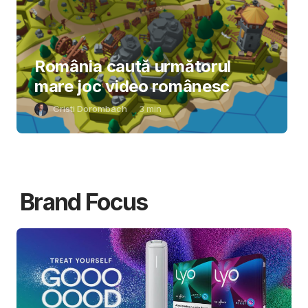
România caută următorul
mare joc video românesc
Cristi Dorombach
3
min
Brand Focus