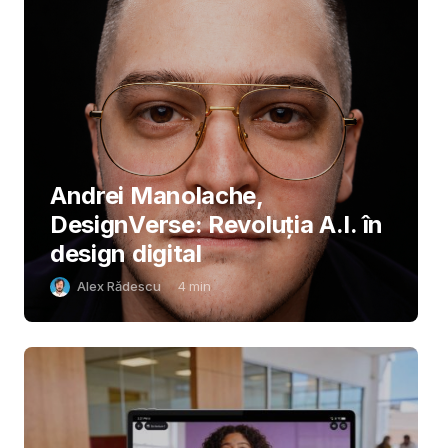
Andrei Manolache,
DesignVerse: Revoluția A.I. în
design digital
Alex Rădescu
4
min