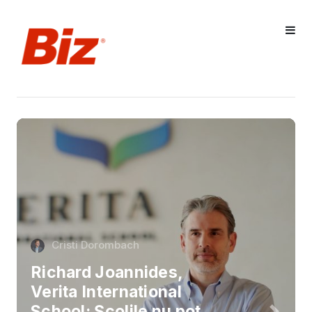
Cristi Dorombach
Richard Joannides,
Verita International
School: Școlile nu pot