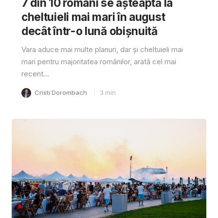
7 din 10 români se așteaptă la
cheltuieli mai mari în august
decât într-o lună obișnuită
Vara aduce mai multe planuri, dar și cheltuieli mai
mari pentru majoritatea românilor, arată cel mai
recent...
Cristi Dorombach
3
min