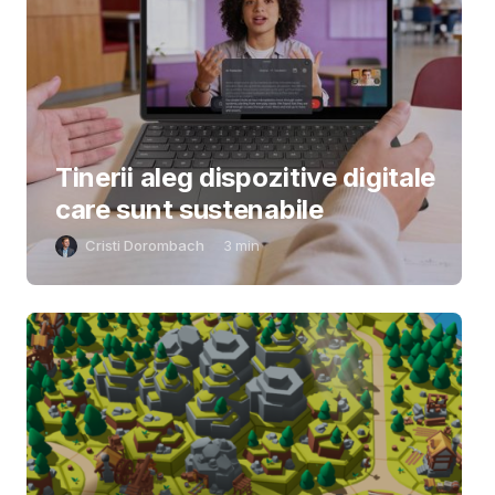
Tinerii aleg dispozitive digitale
care sunt sustenabile
Cristi Dorombach
3
min