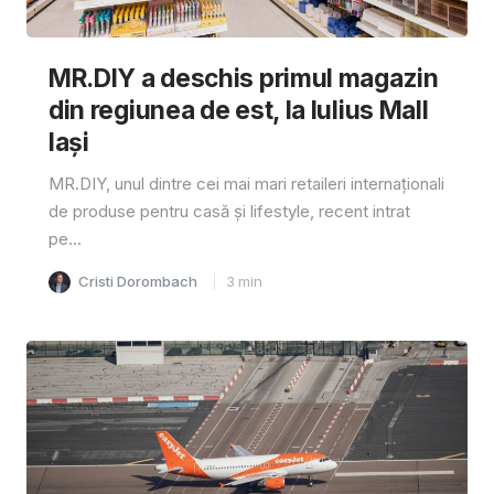
MR.DIY a deschis primul magazin
din regiunea de est, la Iulius Mall
Iași
MR.DIY, unul dintre cei mai mari retaileri internaționali
de produse pentru casă și lifestyle, recent intrat
pe...
Cristi Dorombach
3
min