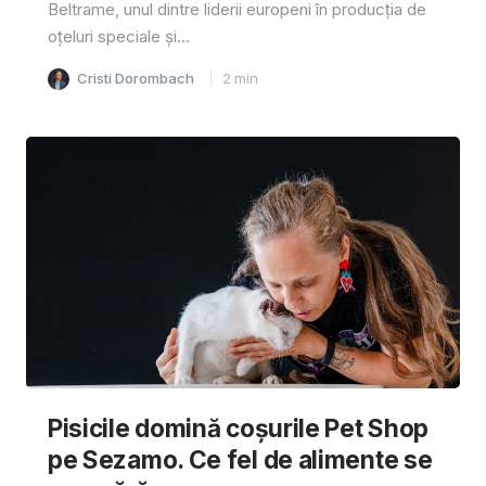
Beltrame, unul dintre liderii europeni în producția de
oțeluri speciale și...
Cristi Dorombach
2
min
Pisicile domină coșurile Pet Shop
pe Sezamo. Ce fel de alimente se