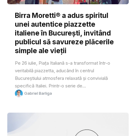
Birra Moretti® a adus spiritul
unei autentice piazzette
italiene în București, invitând
publicul să savureze plăcerile
simple ale vieții
Pe 26 iulie, Piața Italiană s-a transformat într-o
veritabilă piazzetta, aducând în centrul
Bucureștiului atmosfera relaxată și convivială
specifică Italiei. Printr-o serie de...
Gabriel Barliga