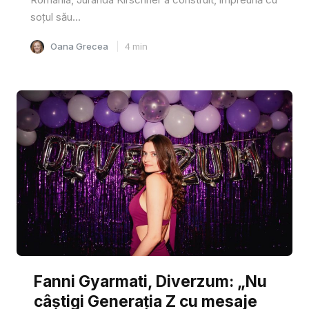
soțul său...
Oana Grecea
4
min
Fanni Gyarmati, Diverzum: „Nu
câștigi Generația Z cu mesaje