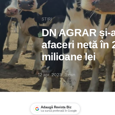
STIRI
DN AGRAR și-a t
afaceri netă în
milioane lei
12 apr. 2023
2
min
Adaugă Revista Biz
ca sursă preferată în Google