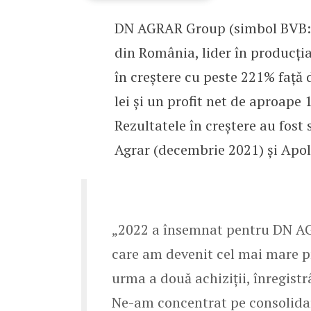
DN AGRAR Group (simbol BVB: 
DN AGRAR și-a triplat ci
din România, lider în producţia
în creștere cu peste 221% față 
lei și un profit net de aproape 
Rezultatele în creștere au fost
Agrar (decembrie 2021) și Apold
„2022 a însemnat pentru DN AGRA
care am devenit cel mai mare p
urma a două achiziții, înregistr
Ne-am concentrat pe consolidar