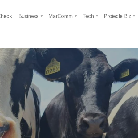
 Check
Business
MarComm
Tech
Proiecte Biz