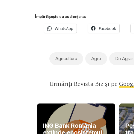
Împărtășește cu audiența ta:
WhatsApp
Facebook
Agricultura
Agro
Dn Agrar
Urmăriți Revista Biz și pe
Goog
ING Bank România
Pe
extinde ecosistemul
tra