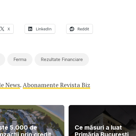
X
LinkedIn
Reddit
Ferma
Rezultate Financiare
le News
.
Abonamente Revista Biz
ste 5.000 de
Ce măsuri a luat
nzacții prin credit
Primăria București