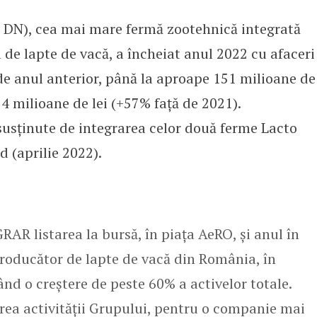
DN), cea mai mare fermă zootehnică integrată
fra de afaceri netă în 2022, până 
 de lapte de vacă, a încheiat anul 2022 cu afaceri
de anul anterior, până la aproape 151 milioane de
14 milioane de lei (+57% față de 2021).
 susținute de integrarea celor două ferme Lacto
 (aprilie 2022).
R listarea la bursă, în piața AeRO, și anul în
roducător de lapte de vacă din România, în
ând o creștere de peste 60% a activelor totale.
ea activității Grupului, pentru o companie mai