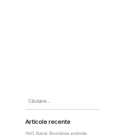
la 151 milioane lei
Caută
după:
Articole recente
ING Bank România extinde