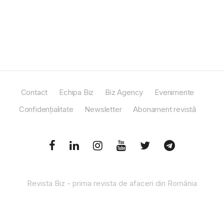
Contact
Echipa Biz
Biz Agency
Evenimente
Confidențialitate
Newsletter
Abonament revistă
Revista Biz - prima revista de afaceri din România