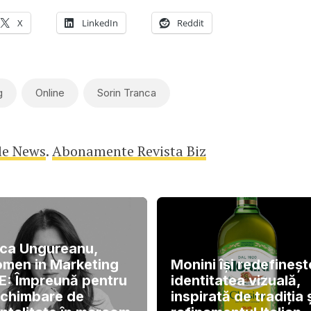
X
LinkedIn
Reddit
g
Online
Sorin Tranca
le News
.
Abonamente Revista Biz
ca Ungureanu,
men in Marketing
Monini își redefineșt
E: Împreună pentru
identitatea vizuală,
schimbare de
inspirată de tradiția 