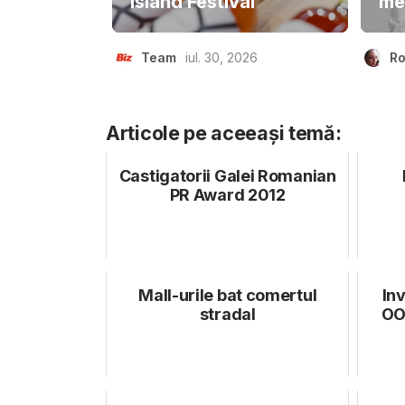
Island Festival
me
Team
iul. 30, 2026
Ro
Articole pe aceeași temă:
Castigatorii Galei Romanian
PR Award 2012
Mall-urile bat comertul
Inv
stradal
OO