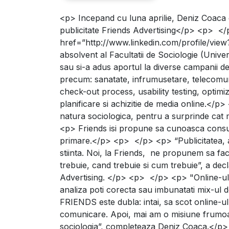
<p> Incepand cu luna aprilie, Deniz Coaca es
Echipa Friends se consol
publicitate Friends Advertising</p> <p> </p>
href=”http://www.linkedin.com/profile/v
absolvent al Facultatii de Sociologie (Univers
sau si-a adus aportul la diverse campanii d
precum: sanatate, infrumusetare, telecomunic
check-out process, usability testing, optim
planificare si achizitie de media online.</p
natura sociologica, pentru a surprinde cat 
<p> Friends isi propune sa cunoasca consum
primare.</p> <p> </p> <p> “Publicitatea, a
stiinta. Noi, la Friends, ne propunem sa f
trebuie, cand trebuie si cum trebuie”, a dec
Advertising. </p> <p> </p> <p> "Online-ul n
analiza poti corecta sau imbunatati mix-ul
FRIENDS este dubla: intai, sa scot online-ul 
comunicare. Apoi, mai am o misiune frumoasa
sociologia”, completeaza Deniz Coaca.</p> <