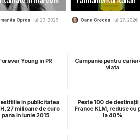
ntalitate în marcom
rafinamentul Italian
manita Oprea
iul. 29, 2026
Oana Grecea
iul. 27, 2026
Forever Young in PR
Campanie pentru carier
viata
estitiile in publicitatea
Peste 100 de destinații 
H, 27 milioane de euro
France KLM, reduse cu 
pana in iunie 2015
la 40%