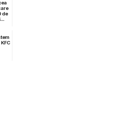
cea
care
0 de
...
istem
a KFC