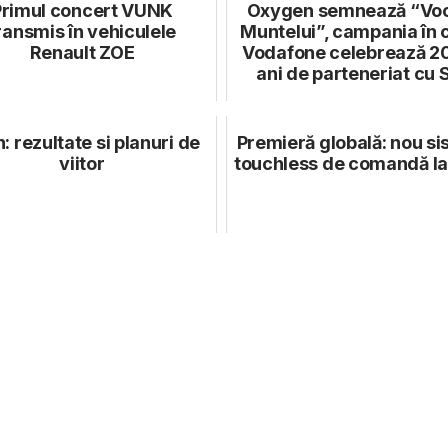
Primul concert VUNK
Oxygen semnează “Vo
ransmis în vehiculele
Muntelui”, campania în 
Renault ZOE
Vodafone celebrează 2
ani de parteneriat cu S
n: rezultate si planuri de
Premieră globală: nou s
viitor
touchless de comandă l