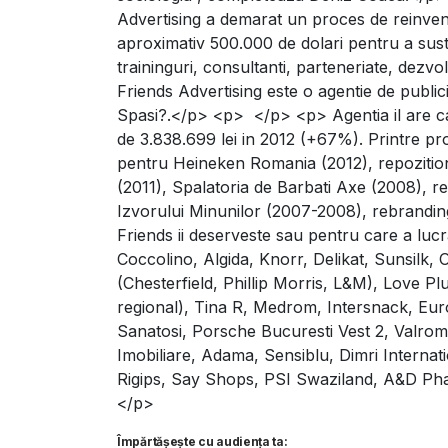
Advertising a demarat un proces de reinventa
aproximativ 500.000 de dolari pentru a sust
traininguri, consultanti, parteneriate, dez
Friends Advertising este o agentie de publi
Spasi?.</p> <p> </p> <p> Agentia il are ca 
de 3.838.699 lei in 2012 (+67%). Printre pr
pentru Heineken Romania (2012), repozitio
(2011), Spalatoria de Barbati Axe (2008), r
Izvorului Minunilor (2007-2008), rebrandin
Friends ii deserveste sau pentru care a lucr
Coccolino, Algida, Knorr, Delikat, Sunsilk,
(Chesterfield, Phillip Morris, L&M), Love
regional), Tina R, Medrom, Intersnack, Eur
Sanatosi, Porsche Bucuresti Vest 2, Valrom
Imobiliare, Adama, Sensiblu, Dimri Internat
Rigips, Say Shops, PSI Swaziland, A&D Phar
</p>
Împărtășește cu audiența ta: