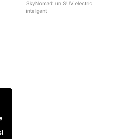
SkyNomad: un SUV electric
inteligent
e
și