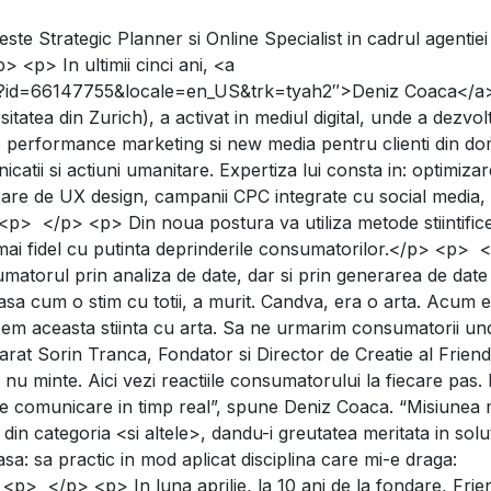
te Strategic Planner si Online Specialist in cadrul agentiei
ideaza cu un Strategic Planner, s
 <p> In ultimii cinci ani, <a
iew?id=66147755&locale=en_US&trk=tyah2″>Deniz Coaca</a
itatea din Zurich), a activat in mediul digital, unde a dezvol
e performance marketing si new media pentru clienti din do
atii si actiuni umanitare. Expertiza lui consta in: optimiza
izare de UX design, campanii CPC integrate cu social media,
> <p> </p> <p> Din noua postura va utiliza metode stiintific
mai fidel cu putinta deprinderile consumatorilor.</p> <p> 
atorul prin analiza de date, dar si prin generarea de date
sa cum o stim cu totii, a murit. Candva, era o arta. Acum e
acem aceasta stiinta cu arta. Sa ne urmarim consumatorii un
larat Sorin Tranca, Fondator si Director de Creatie al Frien
u minte. Aici vezi reactiile consumatorului la fiecare pas. 
 de comunicare in timp real”, spune Deniz Coaca. “Misiunea 
din categoria <si altele>, dandu-i greutatea meritata in solu
: sa practic in mod aplicat disciplina care mi-e draga:
p> </p> <p> In luna aprilie, la 10 ani de la fondare, Frie