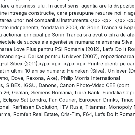
re a business-ului. In acest sens, agentia are la dispozitie
ine intreaga constructie, care presupune resurse noi in age
voltarea unor noi companii si instrumente.</p> <p> </p> <p
citate indepenenta, fondata in 2003, de Sorin Tranca si Boja
actionar principal pe Sorin Tranca si a avut o cifra de afa
oiectele de succes ale agentiei se numara: relansarea Silva
narea Love Plus pentru PSI Romania (2012), Let's Do It R
ebranding-ul Delikat pentru Unilever (2007), repozitionarea
g-ul Sibex (2011).</p> <p> </p> <p> Printre clientii pe ca
at in ultimii 10 ani se numara: Heineken (Silva), Unilever (D
 Omo, Dove, Rexona, Axe), Philip Morris International
 Plus, SIBEX, IGSU, Danone, Canon Photo-Video CEE (cont
o 26, Gealan, Siemens Romania, Libra Bank, Fundatia Copii
, Eclipse Sat Londra, Fan Courier, European Drinks, Tiriac
ional, Raiffeisen Evolution, ITV Rusia, Titanmar, Monopoly 
ma, Romfelt Real Estate, Cris-Tim, F64, Let’s Do It Roman