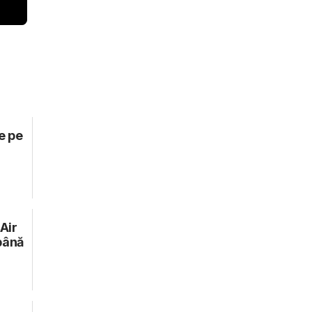
e pe
Air
până