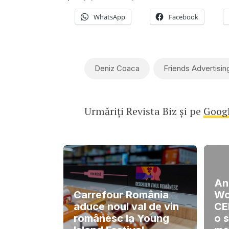
WhatsApp
Facebook
Deniz Coaca
Friends Advertisin
Urmăriți Revista Biz și pe
Goog
An
Carrefour România
Wo
aduce noul val de vin
CE
românesc la Young
o 