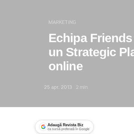
MARKETING
Echipa Friends
un Strategic Pla
online
25 apr. 2013
2
min
Adaugă Revista Biz
ca sursă preferată în Google