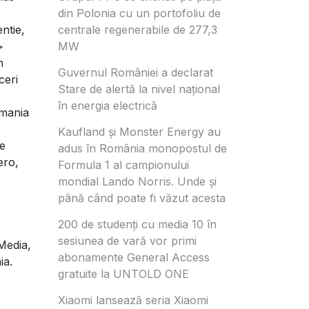
din Polonia cu un portofoliu de
ntie,
centrale regenerabile de 277,3
>
MW
n
Guvernul României a declarat
ceri
Stare de alertă la nivel național
în energia electrică
omania
Kaufland și Monster Energy au
re
adus în România monopostul de
ero,
Formula 1 al campionului
mondial Lando Norris. Unde și
până când poate fi văzut acesta
200 de studenți cu media 10 în
sesiunea de vară vor primi
Media,
abonamente General Access
ia.
gratuite la UNTOLD ONE
Xiaomi lansează seria Xiaomi