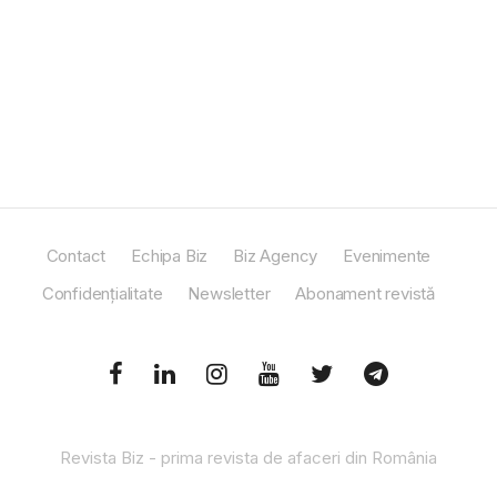
Contact
Echipa Biz
Biz Agency
Evenimente
Confidențialitate
Newsletter
Abonament revistă
Revista Biz - prima revista de afaceri din România