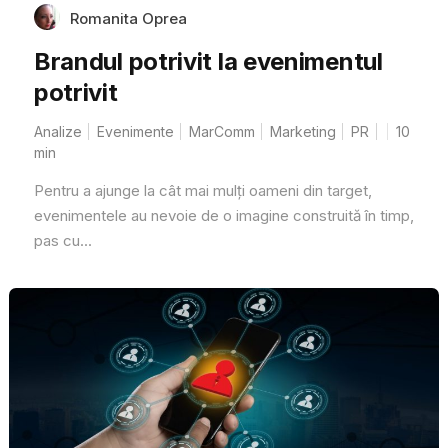
Romanita Oprea
Brandul potrivit la evenimentul
potrivit
Analize
Evenimente
MarComm
Marketing
PR
10
min
Pentru a ajunge la cât mai mulți oameni din target,
evenimentele au nevoie de o imagine construită în timp,
pas cu...