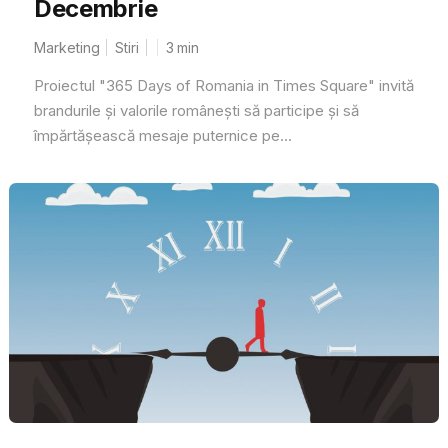
Decembrie
Marketing
Stiri
3
min
Proiectul "365 Days of Romania in Times Square" invită
brandurile și valorile românești să participe și să
împărtășească mesaje puternice pe...