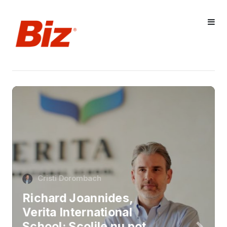
Cristi Dorombach
Richard Joannides,
Verita International
School: Școlile nu pot