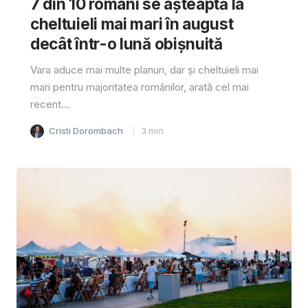
7 din 10 români se așteaptă la
cheltuieli mai mari în august
decât într-o lună obișnuită
Vara aduce mai multe planuri, dar și cheltuieli mai
mari pentru majoritatea românilor, arată cel mai
recent...
Cristi Dorombach
3
min