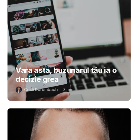
Vara asta, buzunarul tău ia o
decizie grea
Cristi Dorombach
3
min