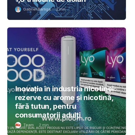
Gabriel Barliga
3
min
Inovația în industria nicotinei:
rezerve cu arome și nicotină,
fără tutun, pentru
consumatorii adulți
Team
2
min