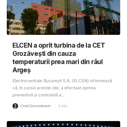
ELCEN a oprit turbina de la CET
Grozăvești din cauza
temperaturii prea mari din râul
Argeș
Electrocentrale București S.A. (ELCEN) informează
că, în cursul acestei zile, a efectuat oprirea
preventivă și controlată a...
Cristi Dorombach
2
min