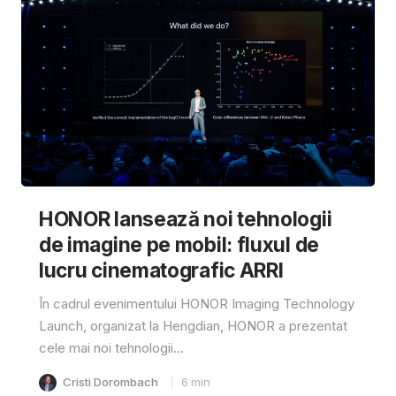
HONOR lansează noi tehnologii
de imagine pe mobil: fluxul de
lucru cinematografic ARRI
În cadrul evenimentului HONOR Imaging Technology
Launch, organizat la Hengdian, HONOR a prezentat
cele mai noi tehnologii...
Cristi Dorombach
6
min