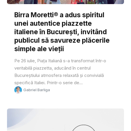
Birra Moretti® a adus spiritul
unei autentice piazzette
italiene în București, invitând
publicul să savureze plăcerile
simple ale vieții
Pe 26 iulie, Piața Italiană s-a transformat într-o
veritabilă piazzetta, aducând în centrul
Bucureștiului atmosfera relaxată și convivială
specifică Italiei. Printr-o serie de...
Gabriel Barliga