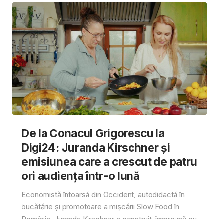
De la Conacul Grigorescu la
Digi24: Juranda Kirschner și
emisiunea care a crescut de patru
ori audiența într-o lună
Economistă întoarsă din Occident, autodidactă în
bucătărie și promotoare a mișcării Slow Food în
România, Juranda Kirschner a construit, împreună cu