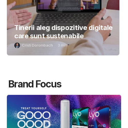
Tinerii aleg dispozitive digitale
care sunt sustenabile
Cristi Dorombach
3
min
Brand Focus