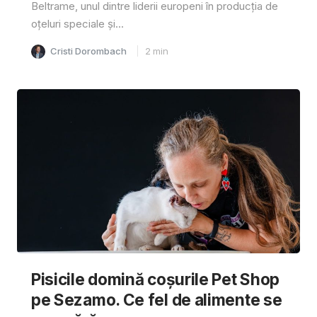
Beltrame, unul dintre liderii europeni în producția de
oțeluri speciale și...
Cristi Dorombach
2
min
Pisicile domină coșurile Pet Shop
pe Sezamo. Ce fel de alimente se