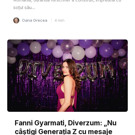
soțul său...
Oana Grecea
4
min
Fanni Gyarmati, Diverzum: „Nu
câștigi Generația Z cu mesaje