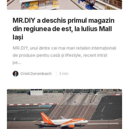
MR.DIY a deschis primul magazin
din regiunea de est, la Iulius Mall
Iași
MR.DIY, unul dintre cei mai mari retaileri internaționali
de produse pentru casă și lifestyle, recent intrat
pe...
Cristi Dorombach
3
min