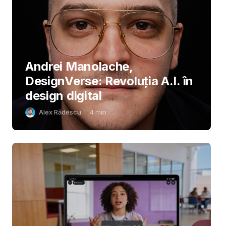
Andrei Manolache,
DesignVerse: Revoluția A.I. în
design digital
Alex Rădescu
4
min