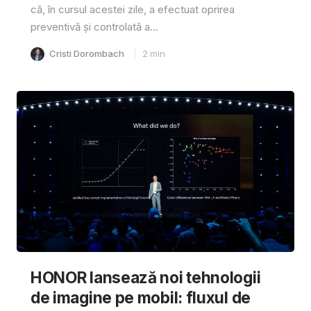
că, în cursul acestei zile, a efectuat oprirea
preventivă și controlată a...
Cristi Dorombach
2
min
HONOR lansează noi tehnologii
de imagine pe mobil: fluxul de