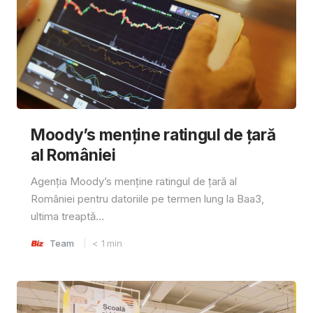
Moody’s menține ratingul de țară
al României
Agenția Moody’s menține ratingul de țară al
României pentru datoriile pe termen lung la Baa3,
ultima treaptă...
Team
< 1
min