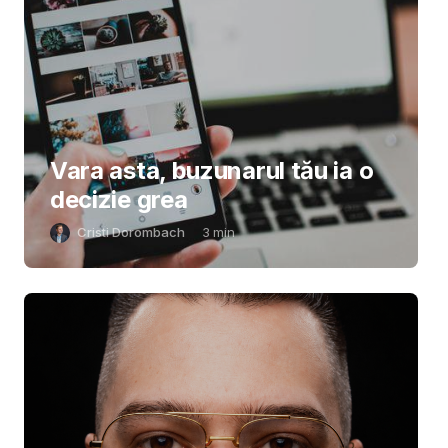
Vara asta, buzunarul tău ia o
decizie grea
Cristi Dorombach
3
min