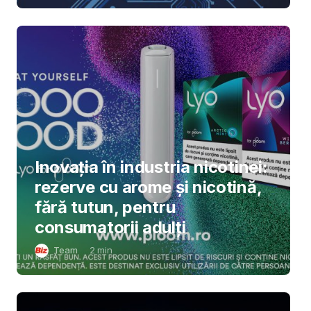
Inovația în industria nicotinei:
rezerve cu arome și nicotină,
fără tutun, pentru
consumatorii adulți
Team
2
min