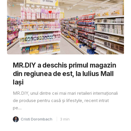
MR.DIY a deschis primul magazin
din regiunea de est, la Iulius Mall
Iași
MR.DIY, unul dintre cei mai mari retaileri internaționali
de produse pentru casă și lifestyle, recent intrat
pe...
Cristi Dorombach
3
min