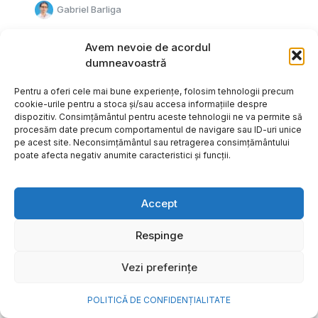
Gabriel Barliga
Avem nevoie de acordul
dumneavoastră
Pentru a oferi cele mai bune experiențe, folosim tehnologii precum
cookie-urile pentru a stoca și/sau accesa informațiile despre
dispozitiv. Consimțământul pentru aceste tehnologii ne va permite să
procesăm date precum comportamentul de navigare sau ID-uri unice
pe acest site. Neconsimțământul sau retragerea consimțământului
poate afecta negativ anumite caracteristici și funcții.
Accept
Respinge
Cum transformi cele mai
Vezi preferințe
frumoase amintiri ale verii într-
o bijuterie Pandora pe care o
POLITICĂ DE CONFIDENȚIALITATE
porți zi de zi