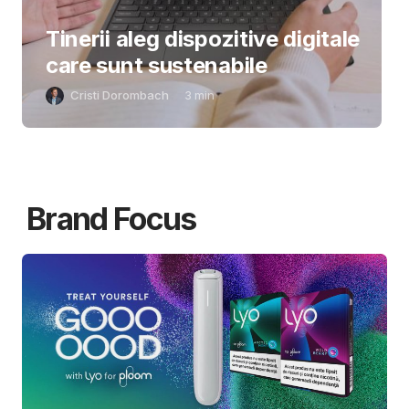
Tinerii aleg dispozitive digitale
care sunt sustenabile
Cristi Dorombach
3
min
Brand Focus