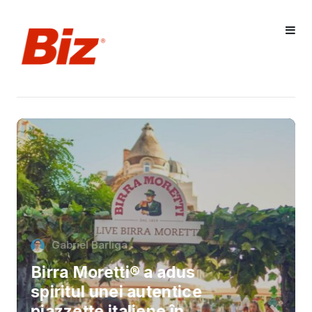
Gabriel Barliga
Birra Moretti® a adus
spiritul unei autentice
piazzette italiene în