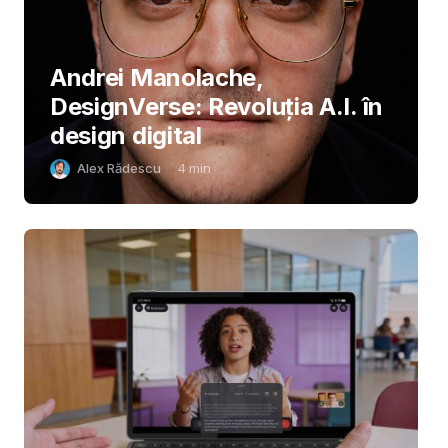
Andrei Manolache,
DesignVerse: Revoluția A.I. în
design digital
Alex Rădescu
4
min