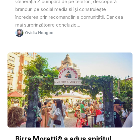
Generația Z cumpără de pe telefon, descoperă
branduri pe social media și își construiește
încrederea prin recomandările comunității. Dar cea
mai surprinzătoare concluzie...
Ovidiu Neagoe
Birra Moretti® a adus spiritul