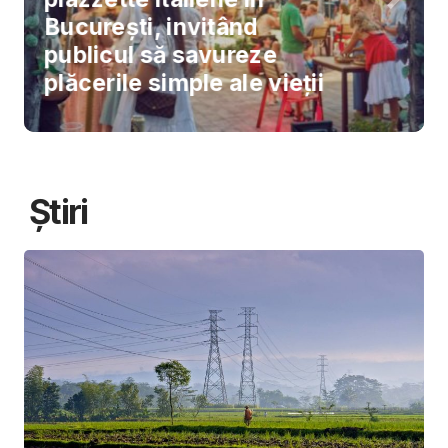
București, invitând
publicul să savureze
plăcerile simple ale vieții
Știri