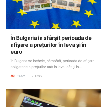
În Bulgaria ia sfârşit perioada de
afișare a prețurilor în ​​leva și în
euro
În Bulgaria se încheie, sâmbătă, perioada de afișare
obligatorie a prețurilor atât în ​​leva, cât și în...
Team
< 1
min