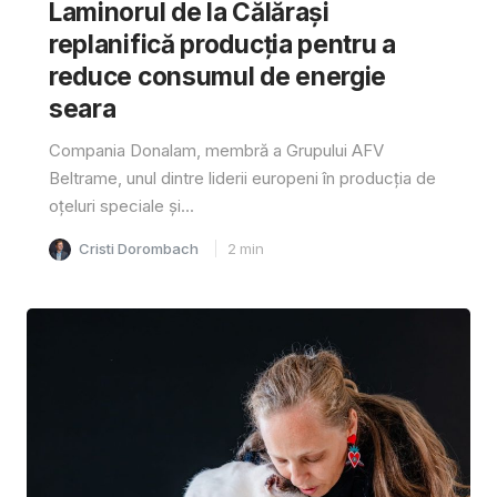
Laminorul de la Călărași
replanifică producția pentru a
reduce consumul de energie
seara
Compania Donalam, membră a Grupului AFV
Beltrame, unul dintre liderii europeni în producția de
oțeluri speciale și...
Cristi Dorombach
2
min