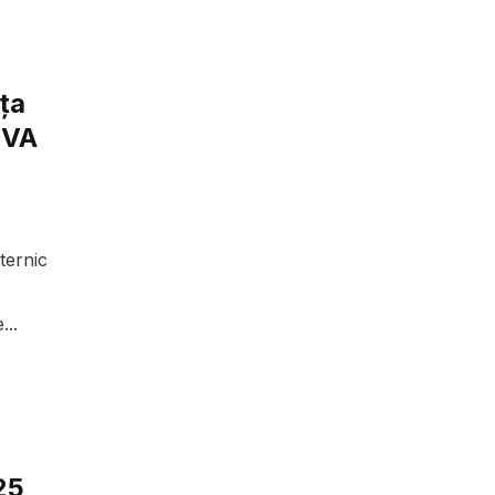
ața
 TVA
ternic
...
25,