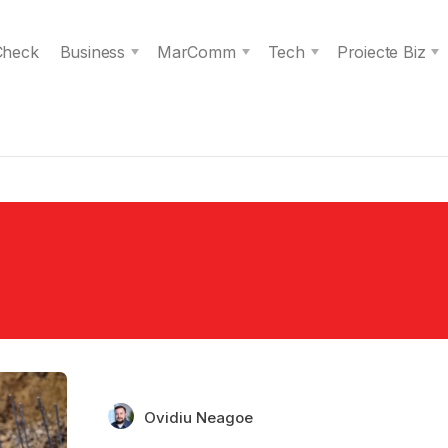
 Check
Business
MarComm
Tech
Proiecte Biz
Ovidiu Neagoe