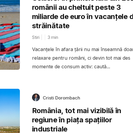
românii au cheltuit peste 3
miliarde de euro în vacanțele 
străinătate
Stiri
3
min
Vacanțele în afara țării nu mai înseamnă doa
relaxare pentru români, ci devin tot mai des
momente de consum activ: caută...
Cristi Dorombach
România, tot mai vizibilă în
regiune în piața spațiilor
industriale