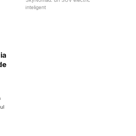
inteligent
ia
de
n
ul