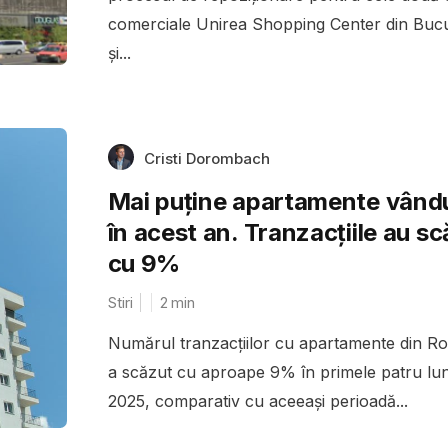
comerciale Unirea Shopping Center din Bucu
și...
Cristi Dorombach
Mai puține apartamente vând
în acest an. Tranzacțiile au s
cu 9%
Stiri
2
min
Numărul tranzacțiilor cu apartamente din R
a scăzut cu aproape 9% în primele patru lun
2025, comparativ cu aceeași perioadă...