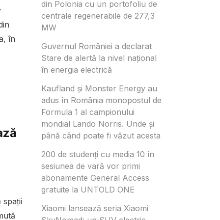
din Polonia cu un portofoliu de
v
centrale regenerabile de 277,3
din
MW
a, în
Guvernul României a declarat
Stare de alertă la nivel național
în energia electrică
Kaufland și Monster Energy au
adus în România monopostul de
Formula 1 al campionului
mondial Lando Norris. Unde și
ază
până când poate fi văzut acesta
200 de studenți cu media 10 în
sesiunea de vară vor primi
abonamente General Access
gratuite la UNTOLD ONE
 spații
Xiaomi lansează seria Xiaomi
 mută
SkyNomad: un SUV electric