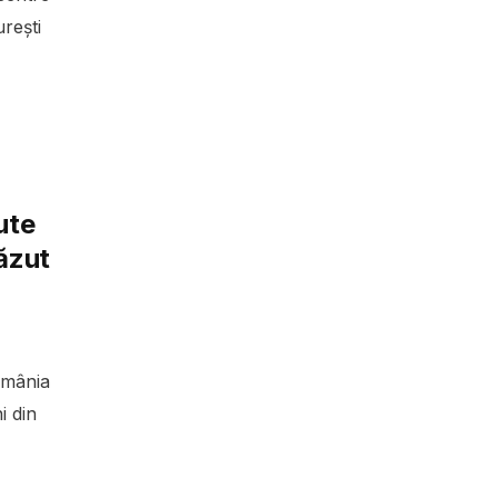
rești
ute
căzut
omânia
i din