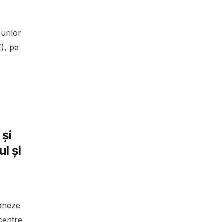
urilor
E), pe
și
l și
oneze
centre