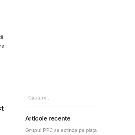
tă
re -
Caută
după:
st
Articole recente
Grupul PPC se extinde pe piața