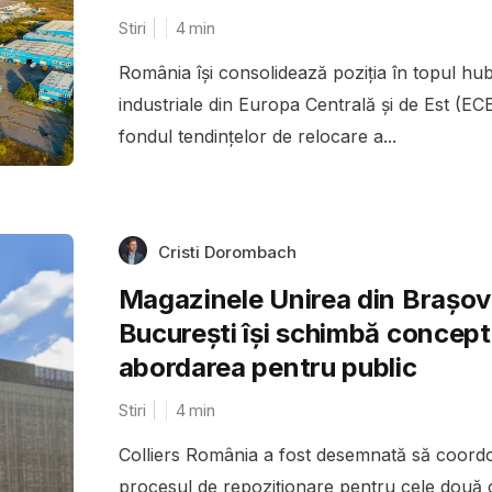
Stiri
4
min
România își consolidează poziția în topul hub
industriale din Europa Centrală și de Est (EC
fondul tendințelor de relocare a...
Cristi Dorombach
Magazinele Unirea din Brașov 
București își schimbă conceptu
abordarea pentru public
Stiri
4
min
Colliers România a fost desemnată să coord
procesul de repoziționare pentru cele două 