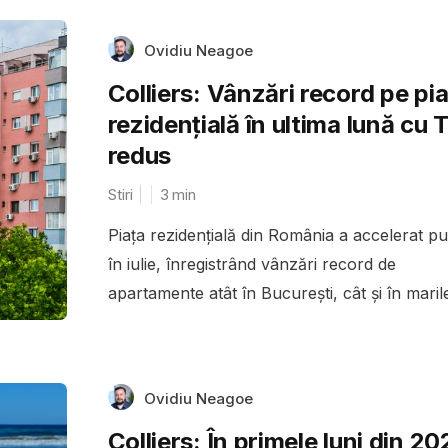
Ovidiu Neagoe
Colliers: Vânzări record pe pi
rezidențială în ultima lună cu
redus
Stiri
3
min
Piața rezidențială din România a accelerat pu
în iulie, înregistrând vânzări record de
apartamente atât în București, cât și în marile
Ovidiu Neagoe
Colliers: În primele luni din 20