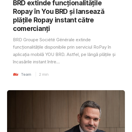
BRD extinde funcționalitățile
Ropay în You BRD și lansează
plățile Ropay instant către
comercianți
BRD Groupe Société Générale extinde
funcționalitățile disponibile prin serviciul RoPay în
aplicația mobilă YOU BRD. Astfel, pe lângă plățile și
încasările instant între...
Team
2
min