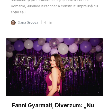
România, Juranda Kirschner a construit, împreună cu
soțul său...
Oana Grecea
4
min
Fanni Gyarmati, Diverzum: „Nu