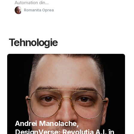
Automation din...
Romanita Oprea
Tehnologie
Andrei Manolache,
DesignVerse: Revoluția A.I. în