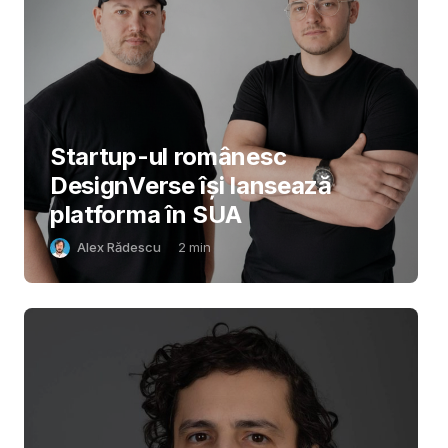
Startup-ul românesc
DesignVerse își lansează
platforma în SUA
Alex Rădescu
2
min