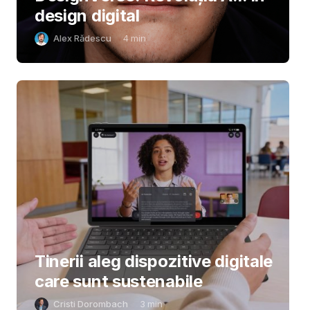
design digital
Alex Rădescu
4
min
Tinerii aleg dispozitive digitale
care sunt sustenabile
Cristi Dorombach
3
min