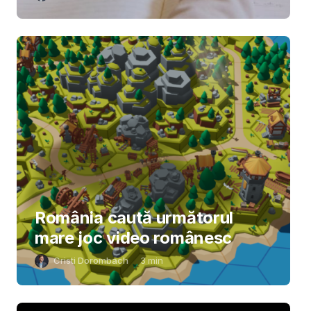
România caută următorul
mare joc video românesc
Cristi Dorombach
3
min