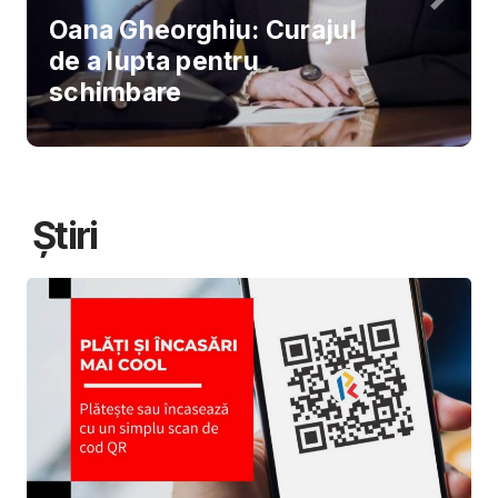
Oana Gheorghiu: Curajul
de a lupta pentru
schimbare
Știri