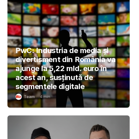
PwC: Industria de media și
divertisment din România va
ajunge la 5,22 mld. euro în
acest an, susținută de
segmentele digitale
Team
4
min