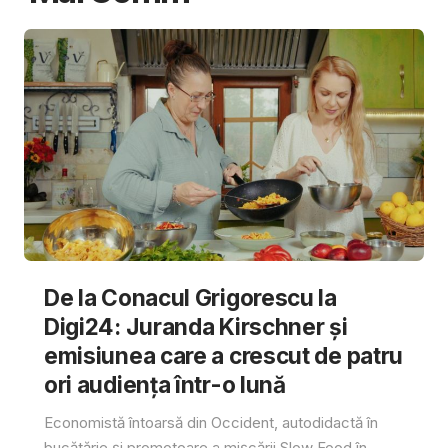
De la Conacul Grigorescu la
Digi24: Juranda Kirschner și
emisiunea care a crescut de patru
ori audiența într-o lună
Economistă întoarsă din Occident, autodidactă în
bucătărie și promotoare a mișcării Slow Food în