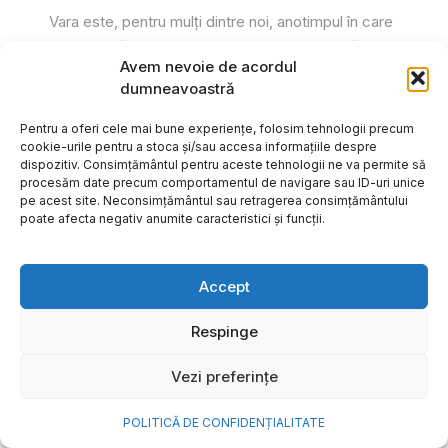
Vara este, pentru mulți dintre noi, anotimpul în care
se întâmplă cele mai importante lucruri. Plecăm în
Avem nevoie de acordul
vacanțe pe care le planificăm luni...
dumneavoastră
Cristiana Todiresei
Pentru a oferi cele mai bune experiențe, folosim tehnologii precum
cookie-urile pentru a stoca și/sau accesa informațiile despre
dispozitiv. Consimțământul pentru aceste tehnologii ne va permite să
procesăm date precum comportamentul de navigare sau ID-uri unice
pe acest site. Neconsimțământul sau retragerea consimțământului
poate afecta negativ anumite caracteristici și funcții.
Accept
Respinge
Vezi preferințe
POLITICĂ DE CONFIDENȚIALITATE
NOVA Power & Gas: un program