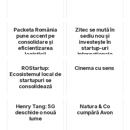
Packeta România
Zitec se mută în
pune accent pe
sediu nou și
consolidare și
investește în
eficientizarea
startup-uri
logisticii
internaționale
ROStartup:
Cinema cu sens
Ecosistemul local de
startupuri se
consolidează
Henry Tang: 5G
Natura & Co
deschide o nouă
cumpără Avon
lume