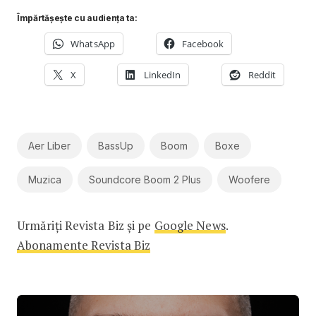
Împărtășește cu audiența ta:
WhatsApp
Facebook
X
LinkedIn
Reddit
Aer Liber
BassUp
Boom
Boxe
Muzica
Soundcore Boom 2 Plus
Woofere
Urmăriți Revista Biz și pe
Google News
.
Abonamente Revista Biz