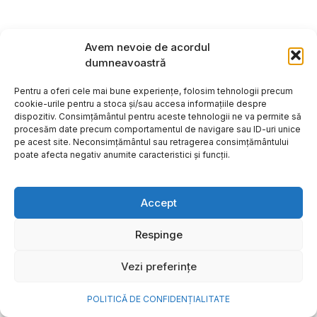
Avem nevoie de acordul
dumneavoastră
Pentru a oferi cele mai bune experiențe, folosim tehnologii precum
cookie-urile pentru a stoca și/sau accesa informațiile despre
dispozitiv. Consimțământul pentru aceste tehnologii ne va permite să
procesăm date precum comportamentul de navigare sau ID-uri unice
pe acest site. Neconsimțământul sau retragerea consimțământului
poate afecta negativ anumite caracteristici și funcții.
Accept
Respinge
Vezi preferințe
Contact
Echipa Biz
Biz Agency
Evenimente
POLITICĂ DE CONFIDENȚIALITATE
Confidențialitate
Newsletter
Abonament revistă