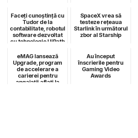
Faceți cunoștință cu
SpaceX vrea să
Tudor de la
testeze rețeaua
contabilitate, robotul
Starlink în următorul
software dezvoltat
zbor al Starship
cu tehnologie UiPath
eMAG lansează
Au început
Upgrade, program
înscrierile pentru
de accelerare a
Gaming Video
carierei pentru
Awards
angajații aflați la
început de drum