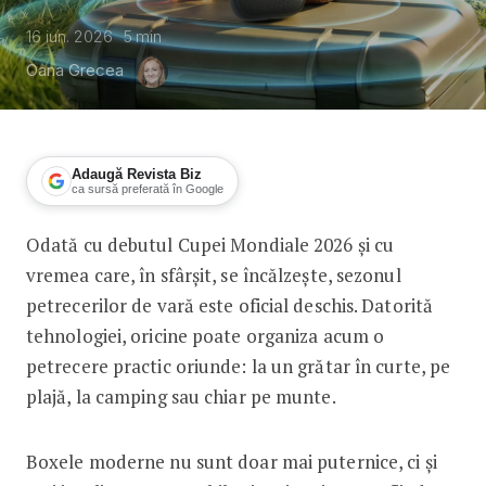
16 iun. 2026
5
min
Oana Grecea
Adaugă Revista Biz
ca sursă preferată în Google
Odată cu debutul Cupei Mondiale 2026 și cu
Cele mai bune boxe pentru petrecerile 
vremea care, în sfârșit, se încălzește, sezonul
petrecerilor de vară este oficial deschis. Datorită
tehnologiei, oricine poate organiza acum o
petrecere practic oriunde: la un grătar în curte, pe
plajă, la camping sau chiar pe munte.
Boxele moderne nu sunt doar mai puternice, ci și