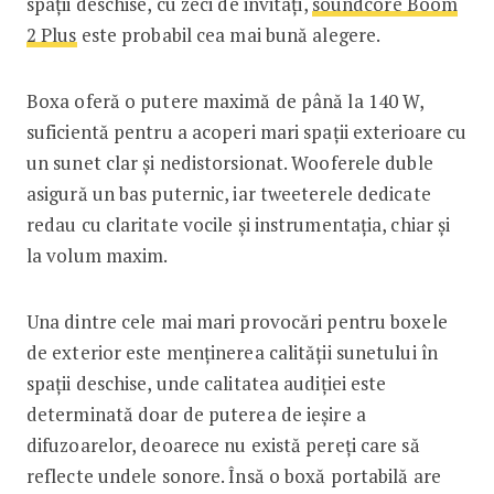
spații deschise, cu zeci de invitați,
soundcore Boom
2 Plus
este probabil cea mai bună alegere.
Boxa oferă o putere maximă de până la 140 W,
suficientă pentru a acoperi mari spații exterioare cu
un sunet clar și nedistorsionat. Wooferele duble
asigură un bas puternic, iar tweeterele dedicate
redau cu claritate vocile și instrumentația, chiar și
la volum maxim.
Una dintre cele mai mari provocări pentru boxele
de exterior este menținerea calității sunetului în
spații deschise, unde calitatea audiției este
determinată doar de puterea de ieșire a
difuzoarelor, deoarece nu există pereți care să
reflecte undele sonore. Însă o boxă portabilă are