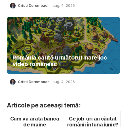
Cristi Dorombach
aug. 4, 2026
România caută următorul mare joc
video românesc
Cristi Dorombach
aug. 4, 2026
Articole pe aceeași temă:
Cum va arata banca
Ce job-uri au căutat
de maine
românii în luna iunie?