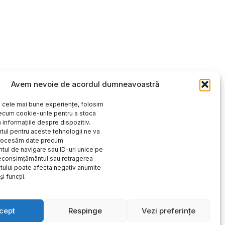
Avem nevoie de acordul dumneavoastră
i cele mai bune experiențe, folosim
ecum cookie-urile pentru a stoca
 informațiile despre dispozitiv.
ul pentru aceste tehnologii ne va
procesăm date precum
ul de navigare sau ID-uri unice pe
Neconsimțământul sau retragerea
ului poate afecta negativ anumite
și funcții.
cept
Respinge
Vezi preferințe