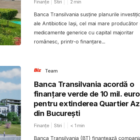
Finanțe
Stiri
2
min
Banca Transilvania susține planurile investiți
ale Antibiotice Iași, cel mai mare producător
medicamente generice cu capital majoritar
românesc, printr-o finanțare...
Team
Banca Transilvania acordă o
finanțare verde de 10 mil. euro
pentru extinderea Quartier A
din București
Finanțe
Stiri
< 1
min
Banca Transilvania (BT) finanțează compan