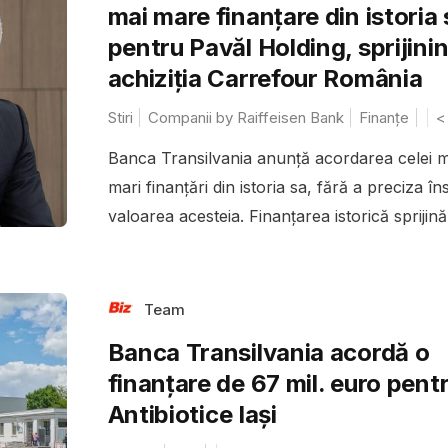
mai mare finanțare din istoria 
pentru Pavăl Holding, sprijini
achiziția Carrefour România
Stiri
Companii by Raiffeisen Bank
Finanțe
<
Banca Transilvania anunță acordarea celei m
mari finanțări din istoria sa, fără a preciza îns
valoarea acesteia. Finanțarea istorică sprijină.
Team
Banca Transilvania acordă o
finanțare de 67 mil. euro pent
Antibiotice Iași