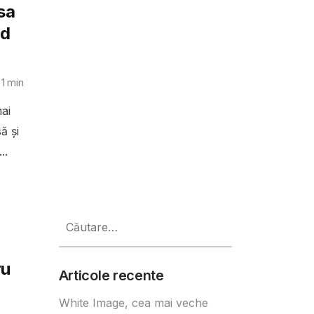
sa
nd
 1
min
ai
ă și
..
Caută
după:
ru
Articole recente
White Image, cea mai veche