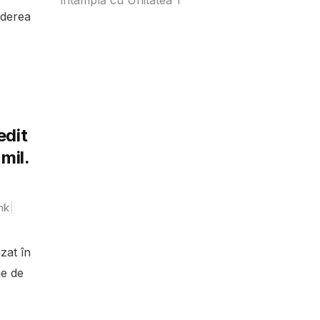
nderea
edit
mil.
nk
zat în
ne de