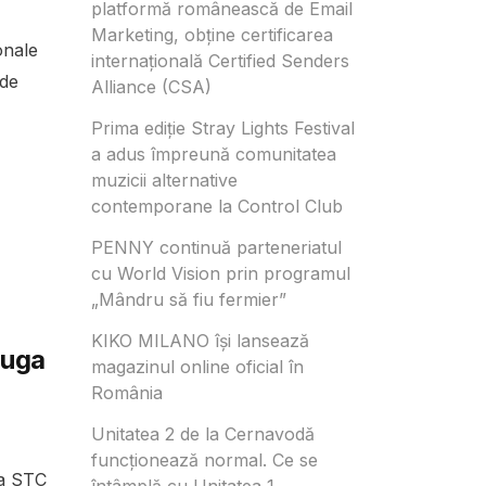
platformă românească de Email
Marketing, obține certificarea
onale
internațională Certified Senders
 de
Alliance (CSA)
Prima ediție Stray Lights Festival
a adus împreună comunitatea
muzicii alternative
contemporane la Control Club
PENNY continuă parteneriatul
cu World Vision prin programul
„Mândru să fiu fermier”
KIKO MILANO își lansează
zuga
magazinul online oficial în
România
Unitatea 2 de la Cernavodă
funcționează normal. Ce se
ia STC
întâmplă cu Unitatea 1