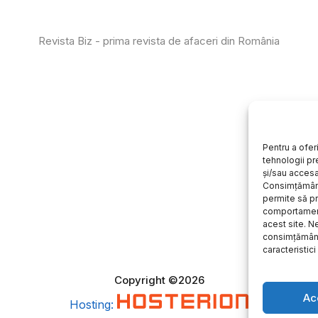
Revista Biz - prima revista de afaceri din România
Pentru a ofer
tehnologii pr
și/sau accesa
Consimțământ
permite să 
comportament
acest site. 
consimțământ
caracteristici 
Copyright ©2026
Ac
Hosting: