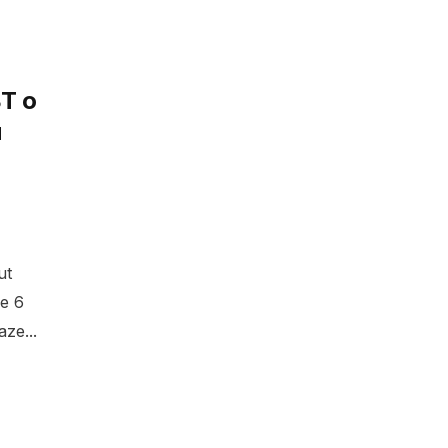
BT o
u
ut
de 6
ze...