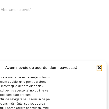
Abonament revistă
Avem nevoie de acordul dumneavoastră
i cele mai bune experiențe, folosim
ecum cookie-urile pentru a stoca
 informațiile despre dispozitiv.
ul pentru aceste tehnologii ne va
procesăm date precum
ul de navigare sau ID-uri unice pe
Neconsimțământul sau retragerea
ului poate afecta negativ anumite