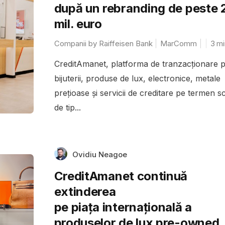
după un rebranding de peste 
mil. euro
Companii by Raiffeisen Bank
MarComm
3
mi
CreditAmanet, platforma de tranzacționare 
bijuterii, produse de lux, electronice, metale
prețioase și servicii de creditare pe termen s
de tip...
Ovidiu Neagoe
CreditAmanet continuă
extinderea
pe piața internațională a
produselor de lux pre-owned