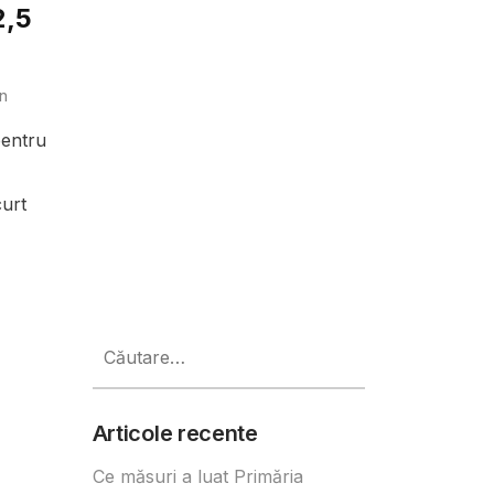
2,5
n
pentru
curt
Caută
după:
Articole recente
Ce măsuri a luat Primăria