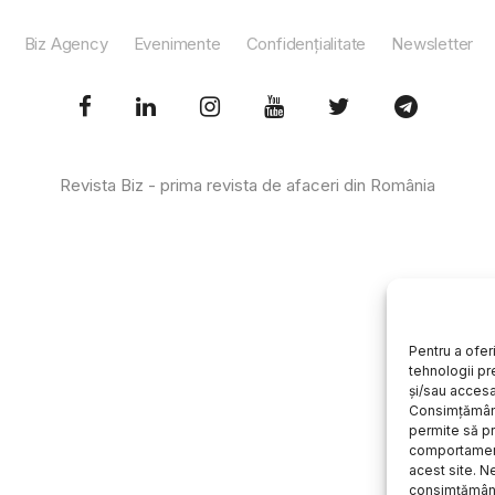
Biz Agency
Evenimente
Confidențialitate
Newsletter
Revista Biz - prima revista de afaceri din România
Pentru a ofer
tehnologii pr
și/sau accesa
Consimțământ
permite să 
comportament
acest site. 
consimțământ