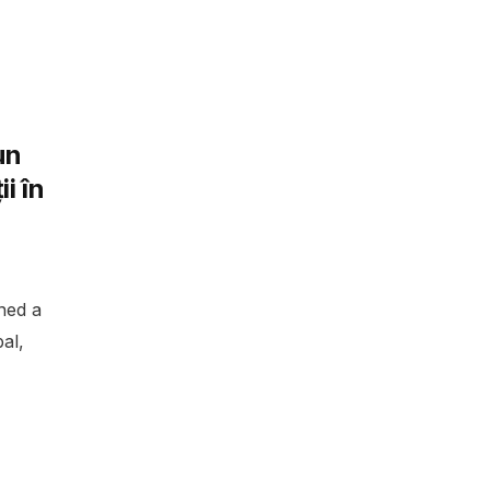
un
i în
wned a
al,