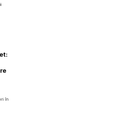
i
et:
are
ri în