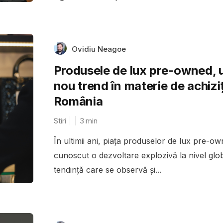
Ovidiu Neagoe
Produsele de lux pre-owned, 
nou trend în materie de achiziți
România
Stiri
3
min
În ultimii ani, piața produselor de lux pre-o
cunoscut o dezvoltare explozivă la nivel glob
tendință care se observă și...