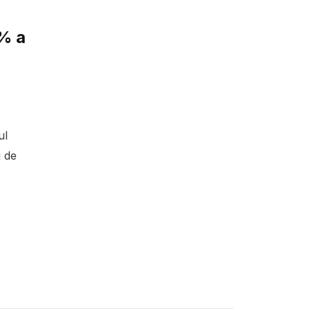
% a
ul
i de