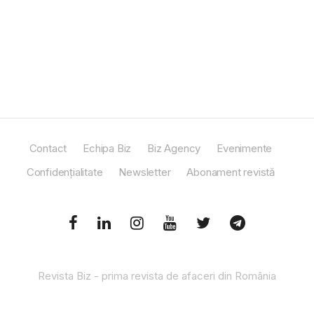
Contact
Echipa Biz
Biz Agency
Evenimente
Confidențialitate
Newsletter
Abonament revistă
Revista Biz - prima revista de afaceri din România