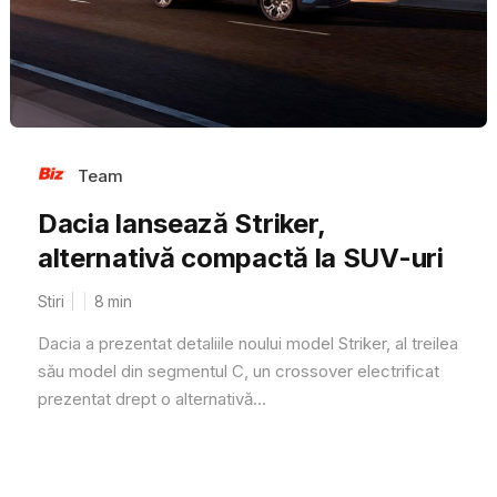
Team
Dacia lansează Striker,
alternativă compactă la SUV-uri
Stiri
8
min
Dacia a prezentat detaliile noului model Striker, al treilea
său model din segmentul C, un crossover electrificat
prezentat drept o alternativă...