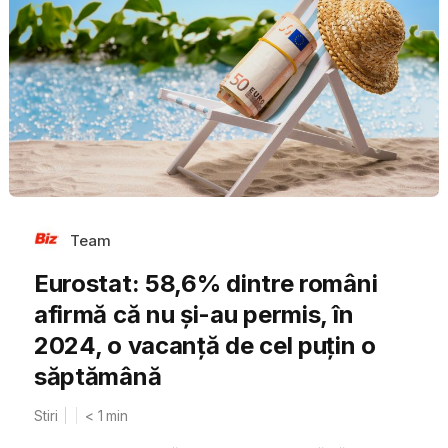
Team
Eurostat: 58,6% dintre români
afirmă că nu și-au permis, în
2024, o vacanță de cel puțin o
săptămână
Stiri
< 1
min