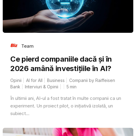
Team
Ce pierd companiile dacă și în
2026 amână investițiile în AI?
Opinii
AI for All
Business
Companii by Raiffeisen
Bank
Interviuri & Opinii
5
min
În ultimii ani, AI-ul a fost tratat în multe companii ca un
experiment. Un proiect pilot, o inițiativă izolată, un
subiect...