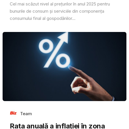
Cel mai scăzut nivel al prețurilor în anul 2025 pentru
bunurile de consum și serviciile din componența
consumului final al gospodăriilor...
Team
Rata anuală a inflaţiei în zona