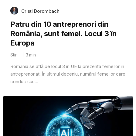
Cristi Dorombach
Patru din 10 antreprenori din
România, sunt femei. Locul 3 în
Europa
Stiri
3
min
România se află pe locul 3 în UE la prezența femeilor în
antreprenoriat. În ultimul deceniu, numărul femeilor care
conduc sau...