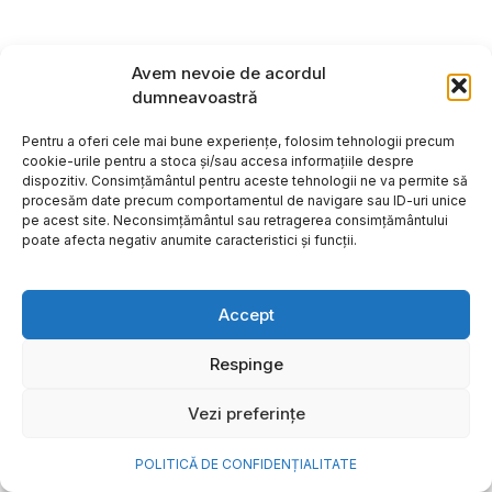
Avem nevoie de acordul
dumneavoastră
Pentru a oferi cele mai bune experiențe, folosim tehnologii precum
cookie-urile pentru a stoca și/sau accesa informațiile despre
dispozitiv. Consimțământul pentru aceste tehnologii ne va permite să
procesăm date precum comportamentul de navigare sau ID-uri unice
pe acest site. Neconsimțământul sau retragerea consimțământului
poate afecta negativ anumite caracteristici și funcții.
Accept
Cum transformi cele mai
Respinge
frumoase amintiri ale verii într-
Vezi preferințe
o bijuterie Pandora pe care o
porți zi de zi
POLITICĂ DE CONFIDENȚIALITATE