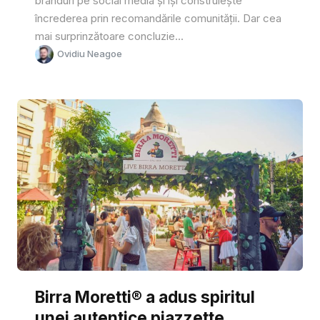
branduri pe social media și își construiește
încrederea prin recomandările comunității. Dar cea
mai surprinzătoare concluzie...
Ovidiu Neagoe
Birra Moretti® a adus spiritul
unei autentice piazzette