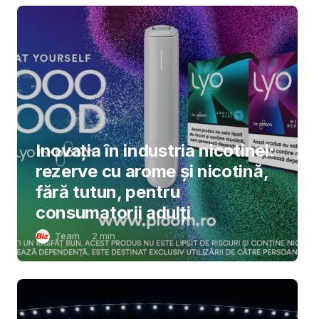
Inovația în industria nicotinei:
rezerve cu arome și nicotină,
fără tutun, pentru
consumatorii adulți
Team
2
min