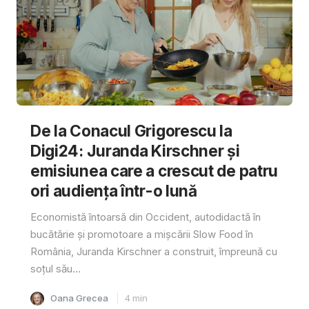
De la Conacul Grigorescu la
Digi24: Juranda Kirschner și
emisiunea care a crescut de patru
ori audiența într-o lună
Economistă întoarsă din Occident, autodidactă în
bucătărie și promotoare a mișcării Slow Food în
România, Juranda Kirschner a construit, împreună cu
soțul său...
Oana Grecea
4
min