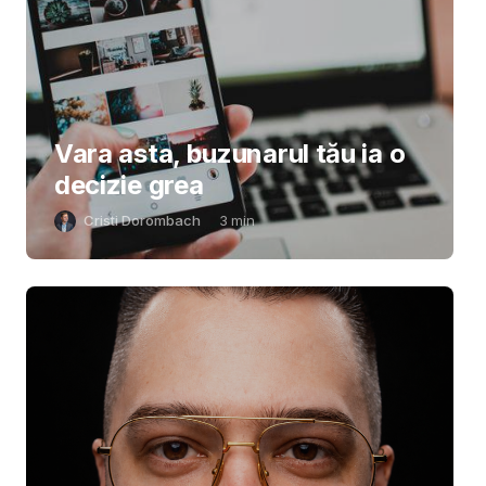
Vara asta, buzunarul tău ia o
decizie grea
Cristi Dorombach
3
min