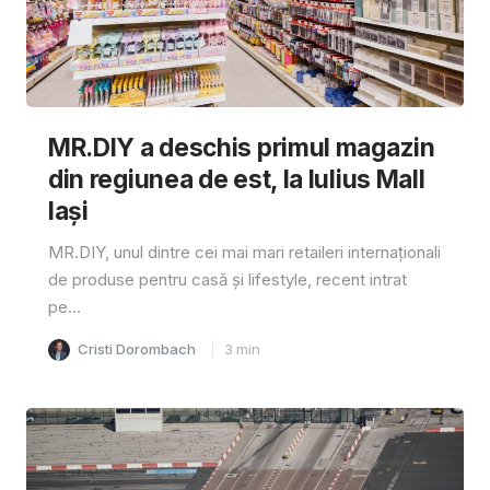
MR.DIY a deschis primul magazin
din regiunea de est, la Iulius Mall
Iași
MR.DIY, unul dintre cei mai mari retaileri internaționali
de produse pentru casă și lifestyle, recent intrat
pe...
Cristi Dorombach
3
min