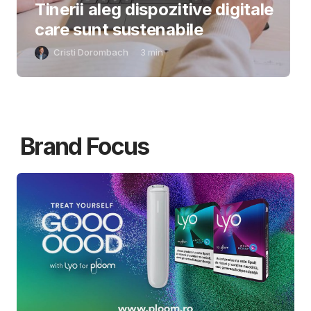
Tinerii aleg dispozitive digitale
care sunt sustenabile
Cristi Dorombach
3
min
Brand Focus