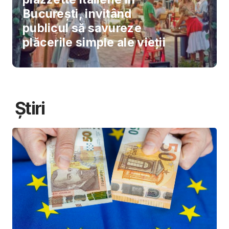
București, invitând
publicul să savureze
plăcerile simple ale vieții
Știri