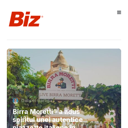
Gabriel Barliga
Birra Moretti® a adus
spiritul unei autentice
piazzette italiene în