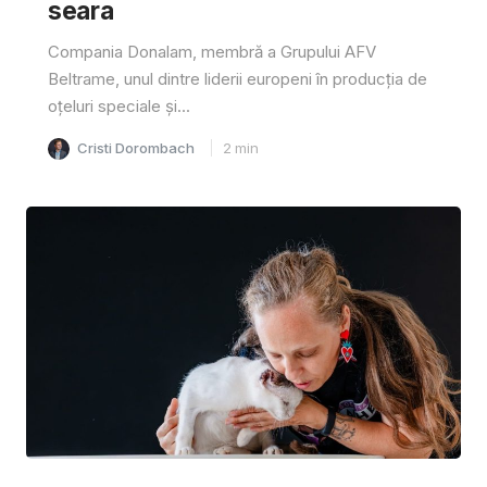
seara
Compania Donalam, membră a Grupului AFV
Beltrame, unul dintre liderii europeni în producția de
oțeluri speciale și...
Cristi Dorombach
2
min