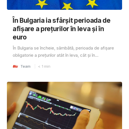
În Bulgaria ia sfârşit perioada de
afișare a prețurilor în ​​leva și în
euro
În Bulgaria se încheie, sâmbătă, perioada de afișare
obligatorie a prețurilor atât în ​​leva, cât și în...
Team
< 1
min