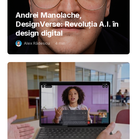
Andrei Manolache,
DesignVerse: Revoluția A.I. în
design digital
Alex Rădescu
4
min