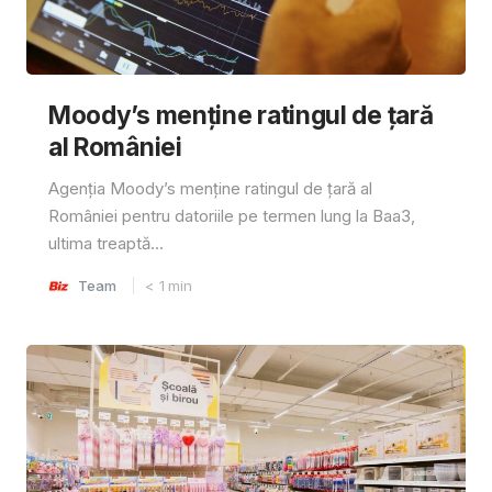
Moody’s menține ratingul de țară
al României
Agenția Moody’s menține ratingul de țară al
României pentru datoriile pe termen lung la Baa3,
ultima treaptă...
Team
< 1
min