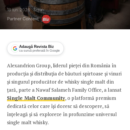
18 iun. 2026
3
min
Partner Content
Adaugă Revista Biz
ca sursă preferată în Google
Alexandrion Group, liderul pieței din România în
Alexandrion Group face o nouă invest
producția și distribuția de băuturi spirtoase și vinuri
și singurul producător de whisky single malt din
țară, parte a Nawaf Salameh Family Office, a lansat
Single Malt Community
, o platformă premium
dedicată celor care își doresc să descopere, să
înțeleagă și să exploreze în profunzime universul
single malt whisky.