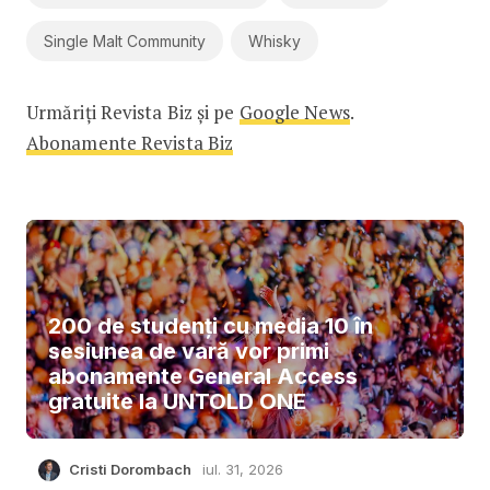
Single Malt Community
Whisky
Urmăriți Revista Biz și pe
Google News
.
Abonamente Revista Biz
200 de studenți cu media 10 în
sesiunea de vară vor primi
abonamente General Access
gratuite la UNTOLD ONE
Cristi Dorombach
iul. 31, 2026