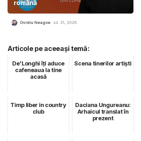
română
Ovidiu Neagoe
iul. 31, 2026
Articole pe aceeași temă:
De'Longhi îți aduce
Scena tinerilor artiști
cafeneaua la tine
acasă
Timp liber in country
Daciana Ungureanu:
club
Arhaicul translat în
prezent