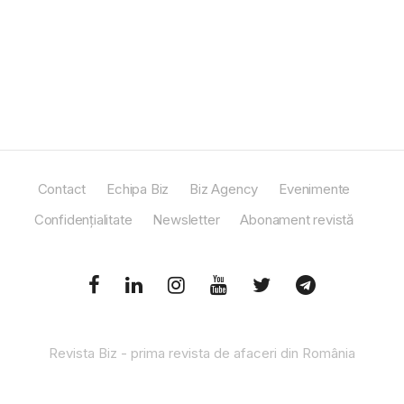
Contact
Echipa Biz
Biz Agency
Evenimente
Confidențialitate
Newsletter
Abonament revistă
Revista Biz - prima revista de afaceri din România