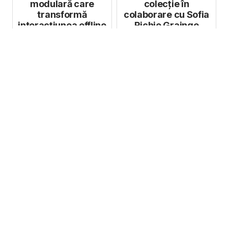
modulară care
colecție în
transformă
colaborare cu Sofia
interacțiunea offline
Richie Grainge
și online