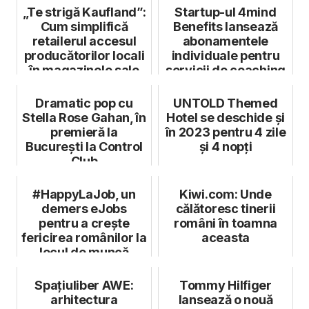
„Te strigă Kaufland”:
Startup-ul 4mind
Cum simplifică
Benefits lansează
retailerul accesul
abonamentele
producătorilor locali
individuale pentru
în magazinele sale
servicii de coaching
și psihotera...
Dramatic pop cu
UNTOLD Themed
Stella Rose Gahan, în
Hotel se deschide și
premieră la
în 2023 pentru 4 zile
București la Control
și 4 nopți
Club
#HappyLaJob, un
Kiwi.com: Unde
demers eJobs
călătoresc tinerii
pentru a crește
români în toamna
fericirea românilor la
aceasta
locul de muncă
Spațiuliber AWE:
Tommy Hilfiger
arhitectura
lansează o nouă