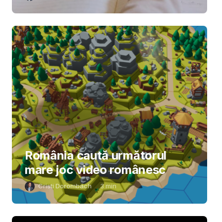
România caută următorul
mare joc video românesc
Cristi Dorombach
3
min