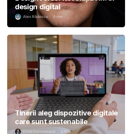
design digital
Alex Rădescu
4
min
Tinerii aleg dispozitive digitale
care sunt sustenabile
Cristi Dorombach
3
min