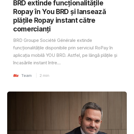
BRD extinde funcționalitățile
Ropay în You BRD și lansează
plățile Ropay instant către
comercianți
BRD Groupe Société Générale extinde
funcționalitățile disponibile prin serviciul RoPay în
aplicația mobilă YOU BRD. Astfel, pe lângă plățile și
încasările instant între...
Team
2
min