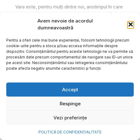
Vara este, pentru mulți dintre noi, anotimpul în care
se întâmplă cele mai importante lucruri. Plecăm în
Avem nevoie de acordul
vacanțe pe care le planificăm luni...
dumneavoastră
Cristiana Todiresei
Pentru a oferi cele mai bune experiențe, folosim tehnologii precum
cookie-urile pentru a stoca și/sau accesa informațiile despre
dispozitiv. Consimțământul pentru aceste tehnologii ne va permite să
procesăm date precum comportamentul de navigare sau ID-uri unice
pe acest site. Neconsimțământul sau retragerea consimțământului
poate afecta negativ anumite caracteristici și funcții.
Accept
Respinge
Vezi preferințe
POLITICĂ DE CONFIDENȚIALITATE
NOVA Power & Gas: un program