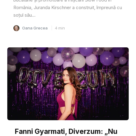
România, Juranda Kirschner a construit, împreună cu
soțul său...
Oana Grecea
4
min
Fanni Gyarmati, Diverzum: „Nu