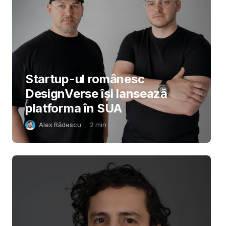
Startup-ul românesc
DesignVerse își lansează
platforma în SUA
Alex Rădescu
2
min