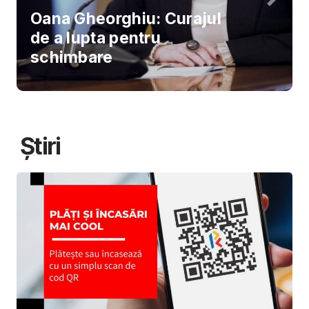
Oana Gheorghiu: Curajul
de a lupta pentru
schimbare
Știri