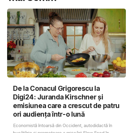
De la Conacul Grigorescu la
Digi24: Juranda Kirschner și
emisiunea care a crescut de patru
ori audiența într-o lună
Economistă întoarsă din Occident, autodidactă în
bucătărie și promotoare a mișcării Slow Food în