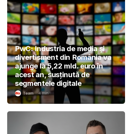
PwC: Industria de media și
divertisment din România va
ajunge la 5,22 mld. euro în
acest an, susținută de
segmentele digitale
Team
4
min