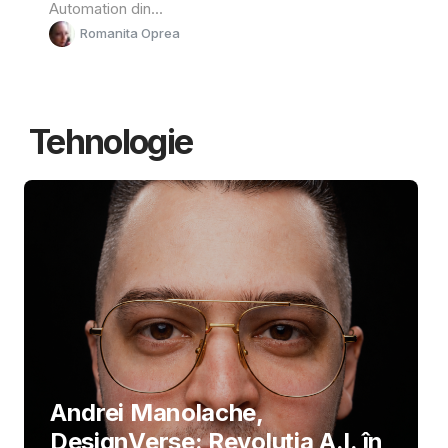
Automation din...
Romanita Oprea
Tehnologie
Andrei Manolache,
DesignVerse: Revoluția A.I. în