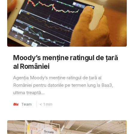
Moody’s menține ratingul de țară
al României
Agenția Moody’s menține ratingul de țară al
României pentru datoriile pe termen lung la Baa3,
ultima treaptă...
Team
< 1
min