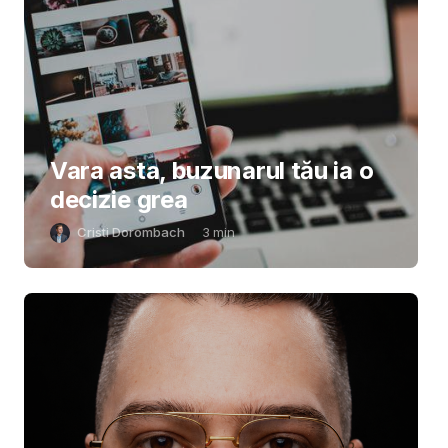
Vara asta, buzunarul tău ia o
decizie grea
Cristi Dorombach
3
min