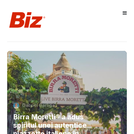
Gabriel Barliga
Birra Moretti® a adus
spiritul unei autentice
piazzette italiene în