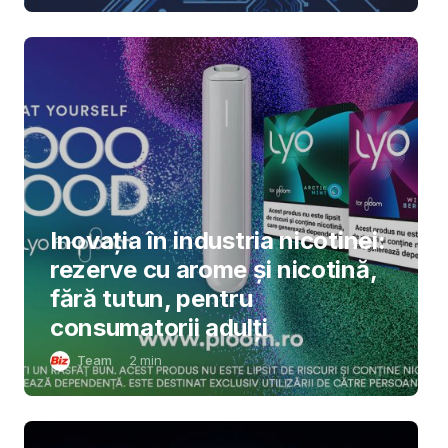
Inovația în industria nicotinei:
rezerve cu arome și nicotină,
fără tutun, pentru
consumatorii adulți
Team
2
min