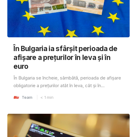
În Bulgaria ia sfârşit perioada de
afișare a prețurilor în ​​leva și în
euro
În Bulgaria se încheie, sâmbătă, perioada de afișare
obligatorie a prețurilor atât în ​​leva, cât și în...
Team
< 1
min