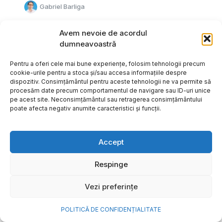
Gabriel Barliga
Avem nevoie de acordul
dumneavoastră
Pentru a oferi cele mai bune experiențe, folosim tehnologii precum
cookie-urile pentru a stoca și/sau accesa informațiile despre
dispozitiv. Consimțământul pentru aceste tehnologii ne va permite să
procesăm date precum comportamentul de navigare sau ID-uri unice
pe acest site. Neconsimțământul sau retragerea consimțământului
poate afecta negativ anumite caracteristici și funcții.
Accept
Respinge
Cum transformi cele mai
Vezi preferințe
frumoase amintiri ale verii într-
o bijuterie Pandora pe care o
POLITICĂ DE CONFIDENȚIALITATE
porți zi de zi