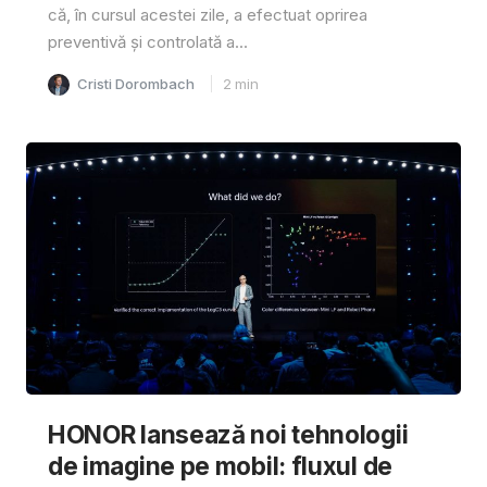
că, în cursul acestei zile, a efectuat oprirea
preventivă și controlată a...
Cristi Dorombach
2
min
HONOR lansează noi tehnologii
de imagine pe mobil: fluxul de