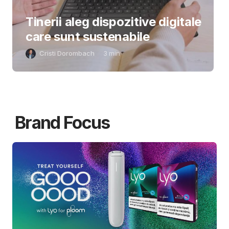
Tinerii aleg dispozitive digitale
care sunt sustenabile
Cristi Dorombach
3
min
Brand Focus