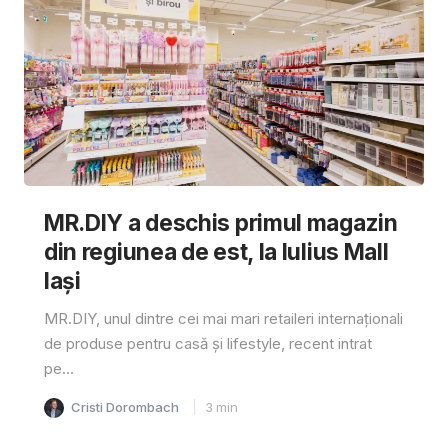
MR.DIY a deschis primul magazin
din regiunea de est, la Iulius Mall
Iași
MR.DIY, unul dintre cei mai mari retaileri internaționali
de produse pentru casă și lifestyle, recent intrat
pe...
Cristi Dorombach
3
min