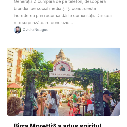
Generația Z cumpără de pe telefon, descoperă
branduri pe social media și își construiește
încrederea prin recomandările comunității. Dar cea
mai surprinzătoare concluzie...
Ovidiu Neagoe
Birra Moretti® a adus spiritul