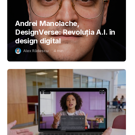
Andrei Manolache,
DesignVerse: Revoluția A.I. în
design digital
Alex Rădescu
4
min