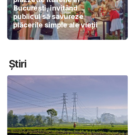
București, invitând
publicul să savureze
plăcerile simple ale vieții
Știri