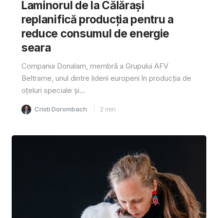
Laminorul de la Călărași
replanifică producția pentru a
reduce consumul de energie
seara
Compania Donalam, membră a Grupului AFV
Beltrame, unul dintre liderii europeni în producția de
oțeluri speciale și...
Cristi Dorombach
2
min