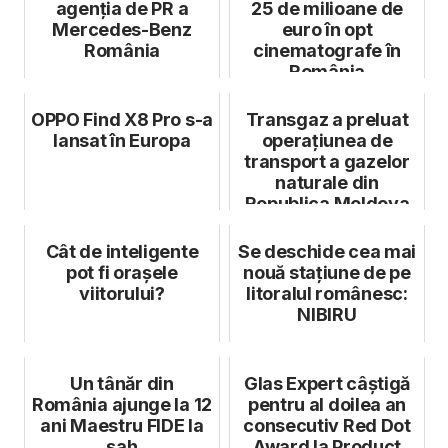
agenția de PR a
25 de milioane de
Mercedes-Benz
euro în opt
România
cinematografe în
România
OPPO Find X8 Pro s-a
Transgaz a preluat
lansat în Europa
operațiunea de
transport a gazelor
naturale din
Republica Moldova
Cât de inteligente
Se deschide cea mai
pot fi orașele
nouă stațiune de pe
viitorului?
litoralul românesc:
NIBIRU
Un tânăr din
Glas Expert câștigă
România ajunge la 12
pentru al doilea an
ani Maestru FIDE la
consecutiv Red Dot
șah
Award la Product