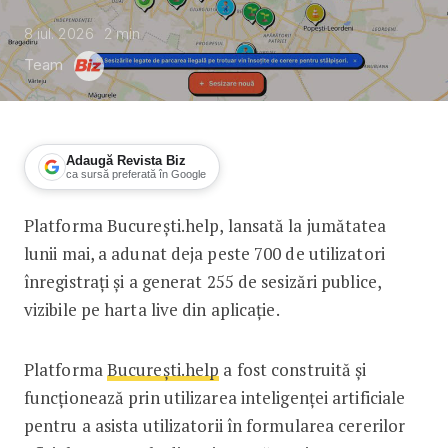
8 iul. 2026
2
min
Team
Adaugă Revista Biz
ca sursă preferată în Google
Platforma București.help, lansată la jumătatea
Bucuresti.help, platforma prin care ce
lunii mai, a adunat deja peste 700 de utilizatori
înregistrați și a generat 255 de sesizări publice,
vizibile pe harta live din aplicație.
Platforma
București.help
a fost construită și
funcționează prin utilizarea inteligenței artificiale
pentru a asista utilizatorii în formularea cererilor