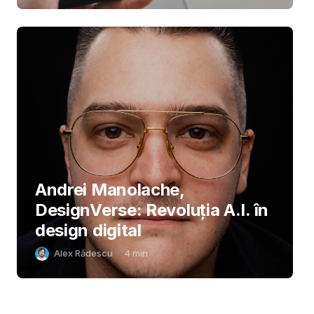
Andrei Manolache,
DesignVerse: Revoluția A.I. în
design digital
Alex Rădescu
4
min