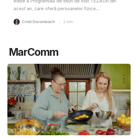
ediție a Programului de titluri de stat TEZAUR din
acest an, care oferă persoanelor fizice...
Cristi Dorombach
2
min
MarComm