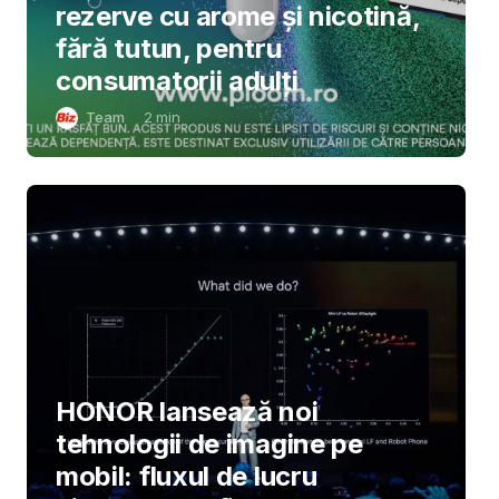
rezerve cu arome și nicotină,
fără tutun, pentru
consumatorii adulți
Team
2
min
HONOR lansează noi
tehnologii de imagine pe
mobil: fluxul de lucru