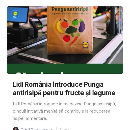
Lidl România introduce Punga
antirisipă pentru fructe și legume
Lidl România introduce în magazine Punga antirisipă,
o nouă inițiativă menită să contribuie la reducerea
risipei alimentare...
Cristi Dorombach
2
min