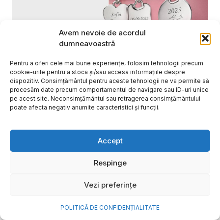
Avem nevoie de acordul
dumneavoastră
Pentru a oferi cele mai bune experiențe, folosim tehnologii precum
cookie-urile pentru a stoca și/sau accesa informațiile despre
Cum transformi cele mai
dispozitiv. Consimțământul pentru aceste tehnologii ne va permite să
procesăm date precum comportamentul de navigare sau ID-uri unice
frumoase amintiri ale verii într-
pe acest site. Neconsimțământul sau retragerea consimțământului
o bijuterie Pandora pe care o
poate afecta negativ anumite caracteristici și funcții.
porți zi de zi
Accept
Vara este, pentru mulți dintre noi, anotimpul în care
se întâmplă cele mai importante lucruri. Plecăm în
Respinge
vacanțe pe care le planificăm luni...
Cristiana Todiresei
Vezi preferințe
POLITICĂ DE CONFIDENȚIALITATE