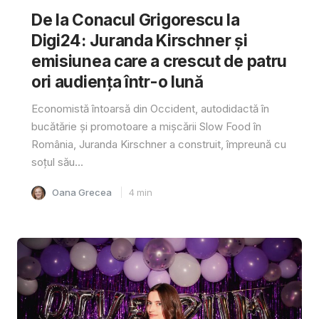
De la Conacul Grigorescu la
Digi24: Juranda Kirschner și
emisiunea care a crescut de patru
ori audiența într-o lună
Economistă întoarsă din Occident, autodidactă în
bucătărie și promotoare a mișcării Slow Food în
România, Juranda Kirschner a construit, împreună cu
soțul său...
Oana Grecea
4
min