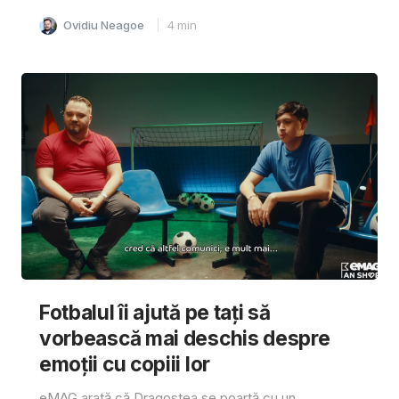
Ovidiu Neagoe
4
min
Fotbalul îi ajută pe tați să
vorbească mai deschis despre
emoții cu copiii lor
eMAG arată că Dragostea se poartă cu un