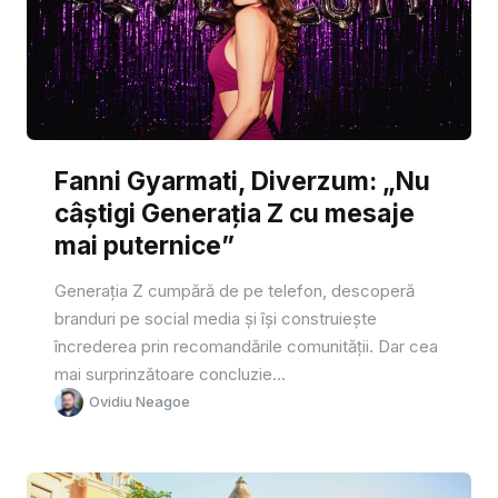
Fanni Gyarmati, Diverzum: „Nu
câștigi Generația Z cu mesaje
mai puternice”
Generația Z cumpără de pe telefon, descoperă
branduri pe social media și își construiește
încrederea prin recomandările comunității. Dar cea
mai surprinzătoare concluzie...
Ovidiu Neagoe