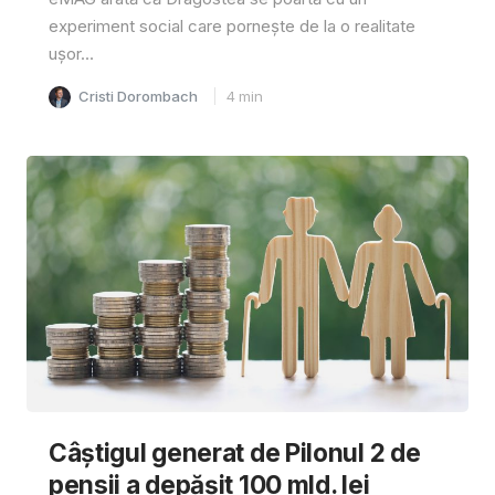
experiment social care pornește de la o realitate
ușor...
Cristi Dorombach
4
min
Câştigul generat de Pilonul 2 de
pensii a depăşit 100 mld. lei