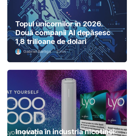
Topul unicornilor în 2026.
Două companii AI depășesc
1,8 trilioane de dolari
Gabriel Barliga
3
min
Inovația în industria nicotinei: