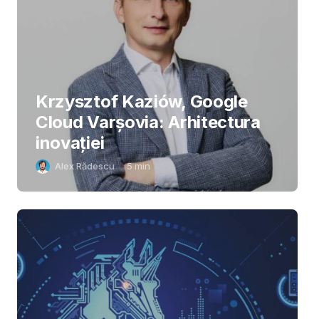
Krzysztof Kaziów, Google
Cloud Varșovia: Arhitectura
inovaţiei
Alex Rădescu
5
min