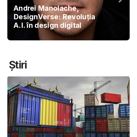
Andrei Manolache,
DesignVerse: Revoluția
A.I. în design digital
Știri