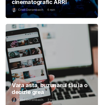
cinematografic ARRI
Cristi Dorombach
6
min
Vara asta, buzunarul tău ia o
decizie grea
Cristi Dorombach
3
min